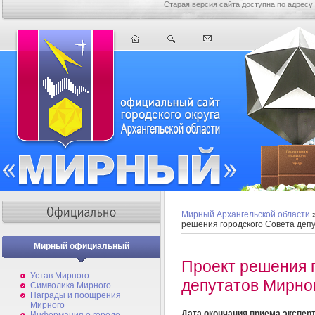
Старая версия сайта доступна по адресу
Мирный Архангельской области
решения городского Совета деп
Мирный официальный
Проект решения 
Устав Мирного
депутатов Мирно
Символика Мирного
Награды и поощрения
Мирного
Дата окончания приема экспер