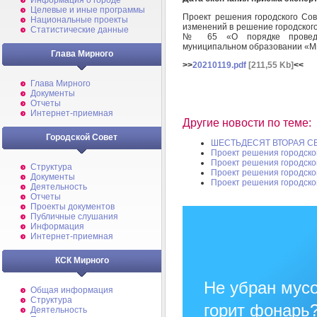
Информация о городе
Целевые и иные программы
Проект решения городского Сов
Национальные проекты
изменений в решение городского
Статистические данные
№ 65 «О порядке проведен
муниципальном образовании «М
Глава Мирного
>>
20210119.pdf
[211,55 Kb]
<<
Глава Мирного
Документы
Отчеты
Интернет-приемная
Другие новости по теме:
Городской Совет
ШЕСТЬДЕСЯТ ВТОРАЯ С
Проект решения городско
Проект решения городско
Структура
Проект решения городско
Документы
Проект решения городско
Деятельность
Отчеты
Проекты документов
Публичные слушания
Информация
Интернет-приемная
КСК Мирного
Не убран мусо
Общая информация
Структура
горит фонарь
Деятельность