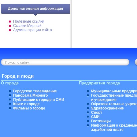
Дополнительная информация
Полезные ссылки
Ссылки Мирный
Администрация сайта
Город и люди
О городе
Предприятия города
Городское телевидение
Муниципальные предпри
Панорама Мирного
Государственные предп
Публикации о городе в СМИ
и учреждения
Книги о городе
Образовательные учреж
Фильмы о городе
Здравоохранение
Спорт
СМИ
Гостиницы
Информация о среднеме
заработной плате