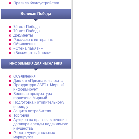
Правила благоустройства
Великая Победа
75-лет Победы
70-лет Победы
Документы
Рассказы о ветеранах
Объявления
«Стена памяти»
«Бессмертный полк»
Информация для населения
Объявления
Диплом «Признательность»
Прокуратура ЗАТО г. Мирный
информирует
Военная прокуратура
гарнизона Мирный
Подготовка к отопительному
периоду
Защита потребителя
Торговля
Аукцион на право заключения
договора аренды недвижимого
имущества
Реестр муниципальных
маршрутов