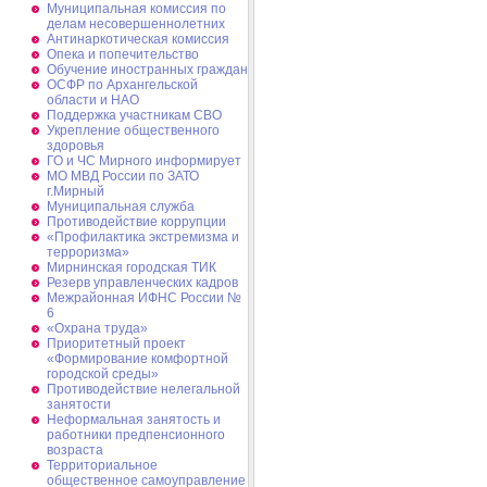
Муниципальная комиссия по
делам несовершеннолетних
Антинаркотическая комиссия
Опека и попечительство
Обучение иностранных граждан
ОСФР по Архангельской
области и НАО
Поддержка участникам СВО
Укрепление общественного
здоровья
ГО и ЧС Мирного информирует
МО МВД России по ЗАТО
г.Мирный
Муниципальная cлужба
Противодействие коррупции
«Профилактика экстремизма и
терроризма»
Мирнинская городская ТИК
Резерв управленческих кадров
Межрайонная ИФНС России №
6
«Охрана труда»
Приоритетный проект
«Формирование комфортной
городской среды»
Противодействие нелегальной
занятости
Неформальная занятость и
работники предпенсионного
возраста
Территориальное
общественное самоуправление