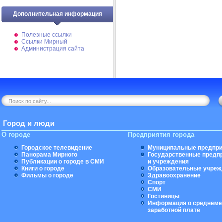
Дополнительная информация
Полезные ссылки
Ссылки Мирный
Администрация сайта
Город и люди
О городе
Предприятия города
Городское телевидение
Муниципальные предпри
Панорама Мирного
Государственные предп
Публикации о городе в СМИ
и учреждения
Книги о городе
Образовательные учреж
Фильмы о городе
Здравоохранение
Спорт
СМИ
Гостиницы
Информация о среднеме
заработной плате