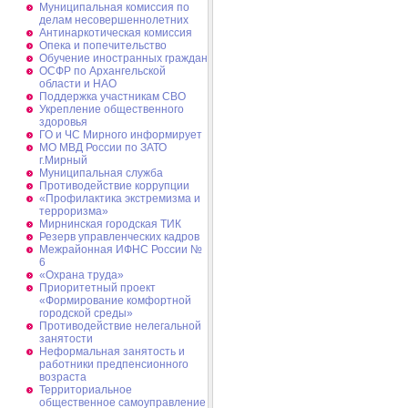
Муниципальная комиссия по
делам несовершеннолетних
Антинаркотическая комиссия
Опека и попечительство
Обучение иностранных граждан
ОСФР по Архангельской
области и НАО
Поддержка участникам СВО
Укрепление общественного
здоровья
ГО и ЧС Мирного информирует
МО МВД России по ЗАТО
г.Мирный
Муниципальная cлужба
Противодействие коррупции
«Профилактика экстремизма и
терроризма»
Мирнинская городская ТИК
Резерв управленческих кадров
Межрайонная ИФНС России №
6
«Охрана труда»
Приоритетный проект
«Формирование комфортной
городской среды»
Противодействие нелегальной
занятости
Неформальная занятость и
работники предпенсионного
возраста
Территориальное
общественное самоуправление