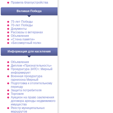
Правила благоустройства
Великая Победа
75-лет Победы
70-лет Победы
Документы
Рассказы о ветеранах
Объявления
«Стена памяти»
«Бессмертный полк»
Информация для населения
Объявления
Диплом «Признательность»
Прокуратура ЗАТО г. Мирный
информирует
Военная прокуратура
гарнизона Мирный
Подготовка к отопительному
периоду
Защита потребителя
Торговля
Аукцион на право заключения
договора аренды недвижимого
имущества
Реестр муниципальных
маршрутов