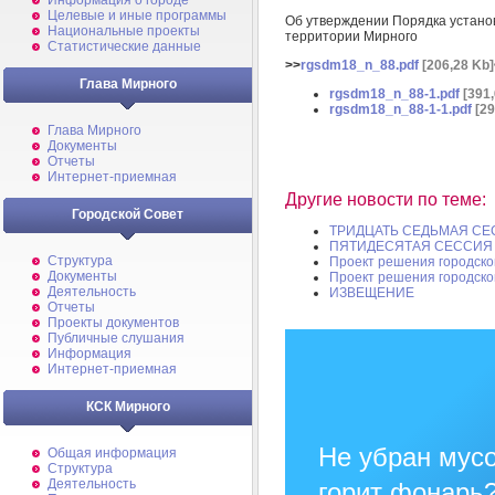
Информация о городе
Целевые и иные программы
Об утверждении Порядка установ
Национальные проекты
территории Мирного
Статистические данные
>>
rgsdm18_n_88.pdf
[206,28 Kb]
Глава Мирного
rgsdm18_n_88-1.pdf
[391,
rgsdm18_n_88-1-1.pdf
[29
Глава Мирного
Документы
Отчеты
Интернет-приемная
Другие новости по теме:
Городской Совет
ТРИДЦАТЬ СЕДЬМАЯ СЕ
ПЯТИДЕСЯТАЯ СЕССИЯ 
Структура
Проект решения городско
Документы
Проект решения городско
Деятельность
ИЗВЕЩЕНИЕ
Отчеты
Проекты документов
Публичные слушания
Информация
Интернет-приемная
КСК Мирного
Не убран мусо
Общая информация
Структура
Деятельность
горит фонарь