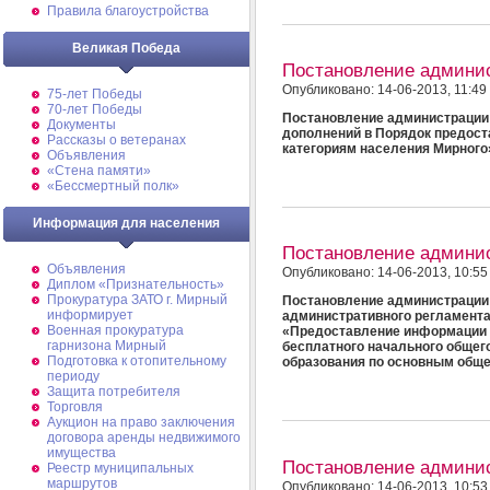
Правила благоустройства
Великая Победа
Постановление админи
Опубликовано: 14-06-2013, 11:49
75-лет Победы
70-лет Победы
Постановление администрации 
Документы
дополнений в Порядок предос
Рассказы о ветеранах
категориям населения Мирного
Объявления
«Стена памяти»
«Бессмертный полк»
Информация для населения
Постановление админи
Объявления
Опубликовано: 14-06-2013, 10:55
Диплом «Признательность»
Прокуратура ЗАТО г. Мирный
Постановление администрации 
информирует
административного регламента
Военная прокуратура
«Предоставление информации 
гарнизона Мирный
бесплатного начального общего
Подготовка к отопительному
образования по основным общ
периоду
Защита потребителя
Торговля
Аукцион на право заключения
договора аренды недвижимого
имущества
Постановление админи
Реестр муниципальных
маршрутов
Опубликовано: 14-06-2013, 10:53