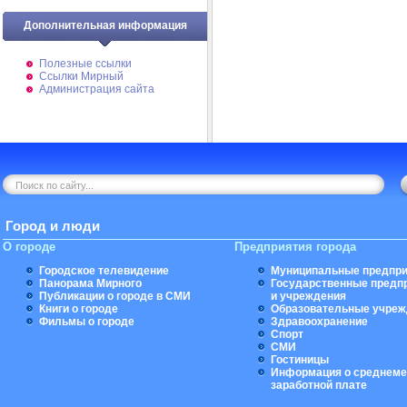
Дополнительная информация
Полезные ссылки
Ссылки Мирный
Администрация сайта
Город и люди
О городе
Предприятия города
Городское телевидение
Муниципальные предпри
Панорама Мирного
Государственные предп
Публикации о городе в СМИ
и учреждения
Книги о городе
Образовательные учреж
Фильмы о городе
Здравоохранение
Спорт
СМИ
Гостиницы
Информация о среднеме
заработной плате