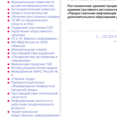
Муниципальная комиссия по
делам несовершеннолетних
Постановление администрации 
Антинаркотическая комиссия
административного регламента
Опека и попечительство
«Предоставление информации 
Обучение иностранных граждан
дополнительного образования 
ОСФР по Архангельской
области и НАО
Поддержка участникам СВО
Укрепление общественного
здоровья
1
...
222
223
2
ГО и ЧС Мирного информирует
МО МВД России по ЗАТО
г.Мирный
Муниципальная cлужба
Противодействие коррупции
«Профилактика экстремизма и
терроризма»
Мирнинская городская ТИК
Резерв управленческих кадров
Межрайонная ИФНС России №
6
«Охрана труда»
Приоритетный проект
«Формирование комфортной
городской среды»
Противодействие нелегальной
занятости
Неформальная занятость и
работники предпенсионного
возраста
Территориальное
общественное самоуправление