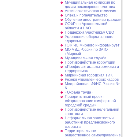
Муниципальная комиссия по
делам несовершеннолетних
Антинаркотическая комиссия
Опека и попечительство
Обучение иностранных граждан
ОСФР по Архангельской
области и НАО
Поддержка участникам СВО
Укрепление общественного
здоровья
ГО и ЧС Мирного информирует
МО МВД России по ЗАТО
г.Мирный
Муниципальная cлужба
Противодействие коррупции
«Профилактика экстремизма и
терроризма»
Мирнинская городская ТИК
Резерв управленческих кадров
Межрайонная ИФНС России №
6
«Охрана труда»
Приоритетный проект
«Формирование комфортной
городской среды»
Противодействие нелегальной
занятости
Неформальная занятость и
работники предпенсионного
возраста
Территориальное
общественное самоуправление