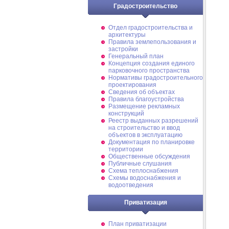
Градостроительство
Отдел градостроительства и
архитектуры
Правила землепользования и
застройки
Генеральный план
Концепция создания единого
парковочного пространства
Нормативы градостроительного
проектирования
Сведения об объектах
Правила благоустройства
Размещение рекламных
конструкций
Реестр выданных разрешений
на строительство и ввод
объектов в эксплуатацию
Документация по планировке
территории
Общественные обсуждения
Публичные слушания
Схема теплоснабжения
Схемы водоснабжения и
водоотведения
Приватизация
План приватизации