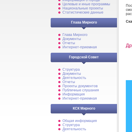
Информация о городе
Целевые и иные программы
По
Национальные проекты
смо
Статистические данные
рас
Ска
Глава Мирного
Глава Мирного
Документы
Отчеты
Др
Интернет-приемная
Городской Совет
Структура
Документы
Деятельность
Отчеты
Проекты документов
Публичные слушания
Информация
Интернет-приемная
КСК Мирного
Общая информация
Структура
Деятельность