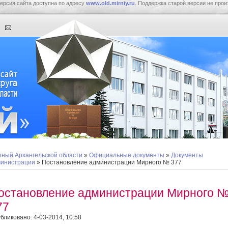
ерсия сайта доступна по адресу
www.old.mirniy.ru
. Поддержка старой версии не прои
ный Архангельской области
»
Официальные документы
»
Документы
инистрации
» Постановление администрации Мирного № 377
остановление администрации Мирного 
77
бликовано: 4-03-2014, 10:58