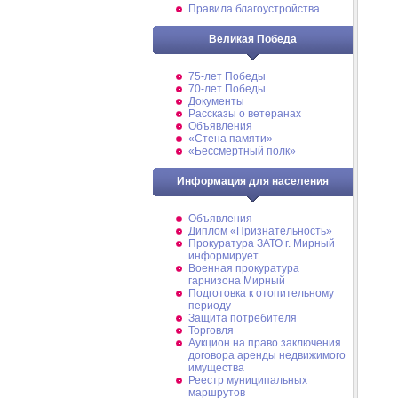
Правила благоустройства
Великая Победа
75-лет Победы
70-лет Победы
Документы
Рассказы о ветеранах
Объявления
«Стена памяти»
«Бессмертный полк»
Информация для населения
Объявления
Диплом «Признательность»
Прокуратура ЗАТО г. Мирный
информирует
Военная прокуратура
гарнизона Мирный
Подготовка к отопительному
периоду
Защита потребителя
Торговля
Аукцион на право заключения
договора аренды недвижимого
имущества
Реестр муниципальных
маршрутов