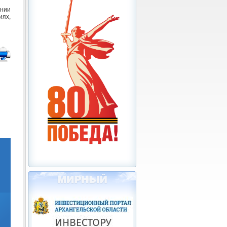
нии
иях,