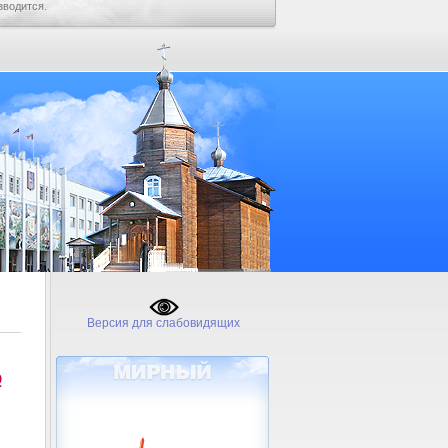
зводится.
Версия для слабовидящих
№