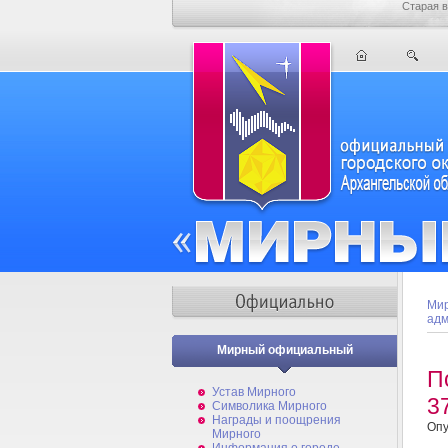
Старая в
Мир
адм
Мирный официальный
П
Устав Мирного
3
Символика Мирного
Награды и поощрения
Опу
Мирного