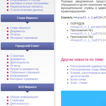
Информация о городе
Порядка уведомления предст
Целевые и иные программы
обращения в целях склонения м
Национальные проекты
муниципальной службы в адми
Статистические данные
правонарушений»
Скачать >>
rasp15_n_1.pdf
[84,7
Глава Мирного
ПОРЯДОК
>>
rasp15_n_1_por.pdf
[109
Глава Мирного
Приложение №1
Документы
>>
rasp15_n_1_1.pdf
[79,03
Отчеты
Приложение №2
Интернет-приемная
>>
rasp15_n_1_2.pdf
[71,9 
Городской Совет
Структура
Документы
Другие новости по теме:
Деятельность
Отчеты
Распоряжение администр
Проекты документов
Распоряжение главы Мирно
Публичные слушания
Бланки, заполняемые му
Информация
депутатов Ми ...
Интернет-приемная
Блок-схема
Блок - схема
КСК Мирного
Общая информация
Структура
Деятельность