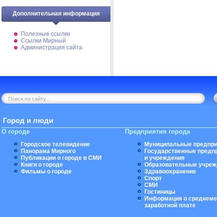
Дополнительная информация
Полезные ссылки
Ссылки Мирный
Администрация сайта
Город и люди
О городе
Предприятия города
Городское телевидение
Муниципальные предпри
Панорама Мирного
Государственные предп
Публикации о городе в СМИ
и учреждения
Книги о городе
Образовательные учреж
Фильмы о городе
Здравоохранение
Спорт
СМИ
Гостиницы
Информация о среднеме
заработной плате