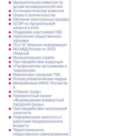
Муниципальная комиссия по
делам несовершеннолетних
Антинаркотическая комиссия
Опека и попечительство
Обучение иностранных граждан
ОСФР по Архангельской
области и НАО
Поддержка участникам СВО
Укрепление общественного
здоровья
ГО и ЧС Мирного информирует
МО МВД России по ЗАТО
г.Мирный
Муниципальная cлужба
Противодействие коррупции
«Профилактика экстремизма и
терроризма»
Мирнинская городская ТИК
Резерв управленческих кадров
Межрайонная ИФНС России №
6
«Охрана труда»
Приоритетный проект
«Формирование комфортной
городской среды»
Противодействие нелегальной
занятости
Неформальная занятость и
работники предпенсионного
возраста
Территориальное
общественное самоуправление