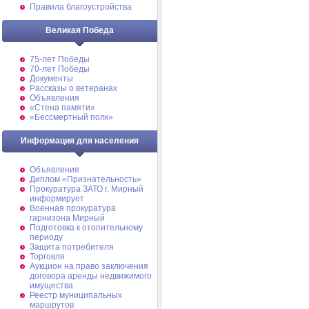
Правила благоустройства
Великая Победа
75-лет Победы
70-лет Победы
Документы
Рассказы о ветеранах
Объявления
«Стена памяти»
«Бессмертный полк»
Информация для населения
Объявления
Диплом «Признательность»
Прокуратура ЗАТО г. Мирный
информирует
Военная прокуратура
гарнизона Мирный
Подготовка к отопительному
периоду
Защита потребителя
Торговля
Аукцион на право заключения
договора аренды недвижимого
имущества
Реестр муниципальных
маршрутов