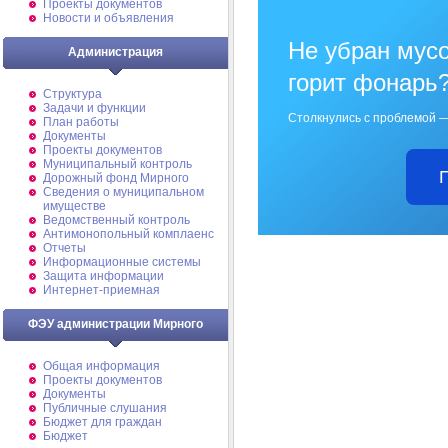
Проекты документов
Новости и объявления
Не убран мусо
Администрация
горит фонарь
Структура
Задачи и функции
Столкнулись с проблемой —
План работы
Документы
Проекты документов
Муниципальный контроль
Дорожный фонд Мирного
Cведения о муниципальном
имуществе
Ведомственный контроль
Антимонопольный комплаенс
Отчеты
Информационные системы
Защита информации
Интернет-приемная
ФЭУ администрации Мирного
Общая информация
Проекты документов
Документы
Публичные слушания
Бюджет для граждан
Бюджет