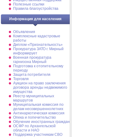
Имущественная поддержка
Полезные ссылки
Правила благоустройства
Информация для населения
Объявления
Комплексные кадастровые
работы
Диплом «Признательность»
Прокуратура ЗАТО г. Мирный
информирует
Военная прокуратура
гарнизона Мирный
Подготовка к отопительному
периоду
Защита потребителя
Торговля
Аукцион на право заключения
договора аренды недвижимого
имущества
Реестр муниципальных
маршрутов
Муниципальная комиссия по
делам несовершеннолетних
Антинаркотическая комиссия
Опека и попечительство
Обучение иностранных граждан
ОСФР по Архангельской
области и НАО
Поддержка участникам СВО