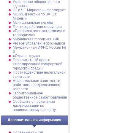
Укрепление общественного
здоровья
ГО и ЧС Мирного информирует
МО МВД России по ЗАТО г.
Мирный
Муниципальная cлужба
Противодействие коррупции
«Профилактика экстремизма и
терроризма»
Мирнинская городская ТИК
Резерв управленческих кадров
Межрайонная ИФНС России №
6
«Охрана труда»
Приоритетный проект
«Формирование комфортной
городской среды»
Противодействие нелегальной
занятости
Неформальная занятость и
работники предпенсионного
возраста
Территориальное
общественное самоуправление
Сообщите о проявлении
дискриминации по
национальному признаку
Дополнительная информация
Полезные ссылки