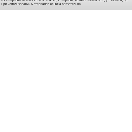
ГО «Мирный» © 2005-2026 гг. 164170, г. Мирный, Архангельская обл., ул. Ленина, 33.
При использовании материалов ссылка обязательна.