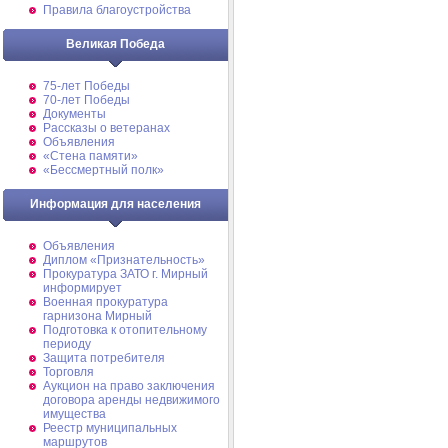
Правила благоустройства
Великая Победа
75-лет Победы
70-лет Победы
Документы
Рассказы о ветеранах
Объявления
«Стена памяти»
«Бессмертный полк»
Информация для населения
Объявления
Диплом «Признательность»
Прокуратура ЗАТО г. Мирный
информирует
Военная прокуратура
гарнизона Мирный
Подготовка к отопительному
периоду
Защита потребителя
Торговля
Аукцион на право заключения
договора аренды недвижимого
имущества
Реестр муниципальных
маршрутов