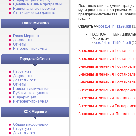
Информация о городе
Целевые и иные программы
Постановление администрации
Национальные проекты
муниципальной программы «Под
Статистические данные
предпринимательства в муни
годы»»
Глава Мирного
Скачать >>
post14_n_1199.pdf
[1
ПАСПОРТ муниципальн
Глава Мирного
«Мирный»
Документы
>>
post14_n_1199_1.pdf
[2
Отчеты
Интернет-приемная
Внесены изменения Постановле
Внесены изменения Постановле
Городской Совет
Внесены изменения Постановле
Структура
Внесены изменения Постановле
Документы
Деятельность
Внесены изменения Постановле
Отчеты
Проекты документов
Внесены изменения Распоряжен
Публичные слушания
Информация
Внесены изменения
Постановл
Интернет-приемная
Внесены изменения Распоряжен
КСК Мирного
Внесены изменения Постановле
Общая информация
Структура
Деятельность