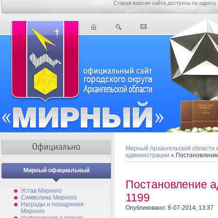
Старая версия сайта доступна по адресу
Мирный Архангельской области
администрации
» Постановлени
Мирный официальный
Постановление 
Устав Мирного
1199
Символика Мирного
Награды и поощрения
Опубликовано: 6-07-2014, 13:37
Мирного