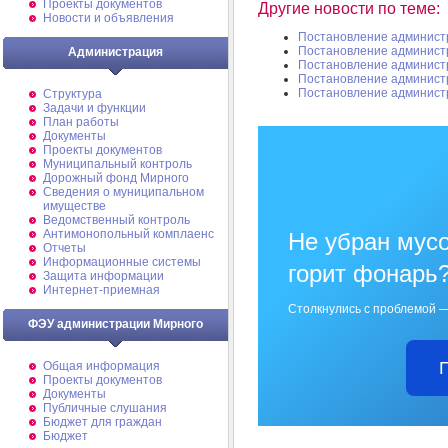
Проекты документов
Другие новости по теме:
Новости и объявления
Постановление админист
Постановление админист
Администрация
Постановление админист
Постановление админист
Постановление админист
Структура
Задачи и функции
План работы
Документы
Проекты документов
Муниципальный контроль
Дорожный фонд Мирного
Cведения о муниципальном
имуществе
Ведомственный контроль
Антимонопольный комплаенс
Не убран мусо
Отчеты
Информационные системы
горит фонарь
Защита информации
Интернет-приемная
Столкнулись с проблемой —
ФЭУ администрации Мирного
Общая информация
Проекты документов
Документы
Публичные слушания
Бюджет для граждан
Бюджет