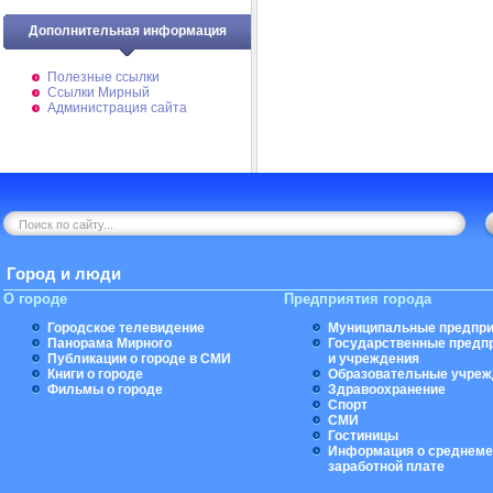
Дополнительная информация
Полезные ссылки
Ссылки Мирный
Администрация сайта
Город и люди
О городе
Предприятия города
Городское телевидение
Муниципальные предпри
Панорама Мирного
Государственные предп
Публикации о городе в СМИ
и учреждения
Книги о городе
Образовательные учреж
Фильмы о городе
Здравоохранение
Спорт
СМИ
Гостиницы
Информация о среднеме
заработной плате