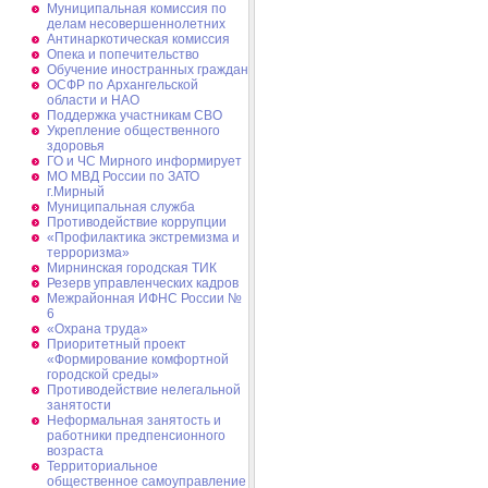
Муниципальная комиссия по
делам несовершеннолетних
Антинаркотическая комиссия
Опека и попечительство
Обучение иностранных граждан
ОСФР по Архангельской
области и НАО
Поддержка участникам СВО
Укрепление общественного
здоровья
ГО и ЧС Мирного информирует
МО МВД России по ЗАТО
г.Мирный
Муниципальная cлужба
Противодействие коррупции
«Профилактика экстремизма и
терроризма»
Мирнинская городская ТИК
Резерв управленческих кадров
Межрайонная ИФНС России №
6
«Охрана труда»
Приоритетный проект
«Формирование комфортной
городской среды»
Противодействие нелегальной
занятости
Неформальная занятость и
работники предпенсионного
возраста
Территориальное
общественное самоуправление