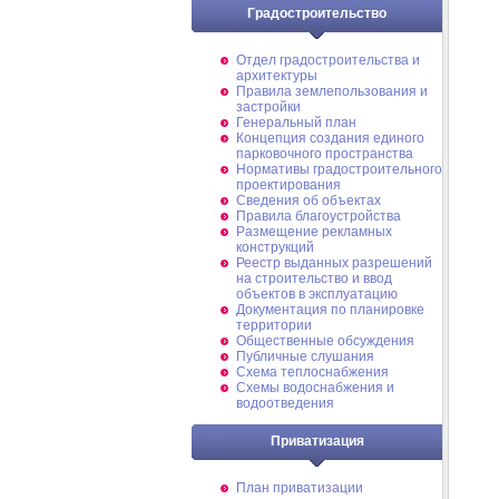
Градостроительство
Отдел градостроительства и
архитектуры
Правила землепользования и
застройки
Генеральный план
Концепция создания единого
парковочного пространства
Нормативы градостроительного
проектирования
Сведения об объектах
Правила благоустройства
Размещение рекламных
конструкций
Реестр выданных разрешений
на строительство и ввод
объектов в эксплуатацию
Документация по планировке
территории
Общественные обсуждения
Публичные слушания
Схема теплоснабжения
Схемы водоснабжения и
водоотведения
Приватизация
План приватизации