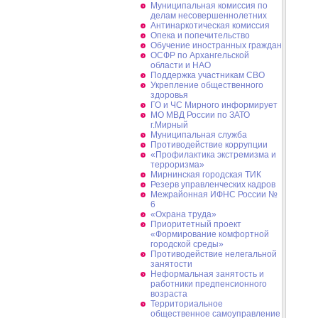
Муниципальная комиссия по
делам несовершеннолетних
Антинаркотическая комиссия
Опека и попечительство
Обучение иностранных граждан
ОСФР по Архангельской
области и НАО
Поддержка участникам СВО
Укрепление общественного
здоровья
ГО и ЧС Мирного информирует
МО МВД России по ЗАТО
г.Мирный
Муниципальная cлужба
Противодействие коррупции
«Профилактика экстремизма и
терроризма»
Мирнинская городская ТИК
Резерв управленческих кадров
Межрайонная ИФНС России №
6
«Охрана труда»
Приоритетный проект
«Формирование комфортной
городской среды»
Противодействие нелегальной
занятости
Неформальная занятость и
работники предпенсионного
возраста
Территориальное
общественное самоуправление