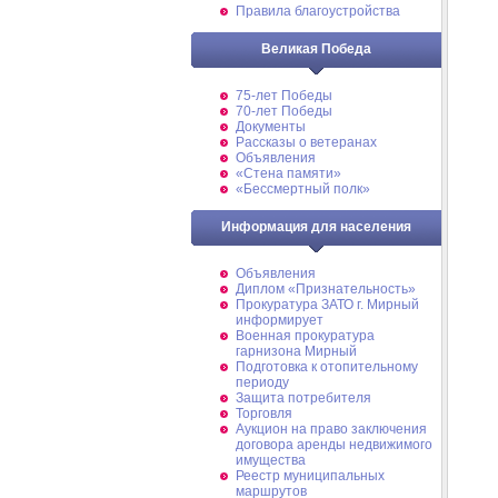
Правила благоустройства
Великая Победа
75-лет Победы
70-лет Победы
Документы
Рассказы о ветеранах
Объявления
«Стена памяти»
«Бессмертный полк»
Информация для населения
Объявления
Диплом «Признательность»
Прокуратура ЗАТО г. Мирный
информирует
Военная прокуратура
гарнизона Мирный
Подготовка к отопительному
периоду
Защита потребителя
Торговля
Аукцион на право заключения
договора аренды недвижимого
имущества
Реестр муниципальных
маршрутов