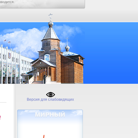
зводится.
Версия для слабовидящих
№