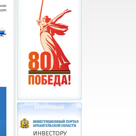
ении
ации