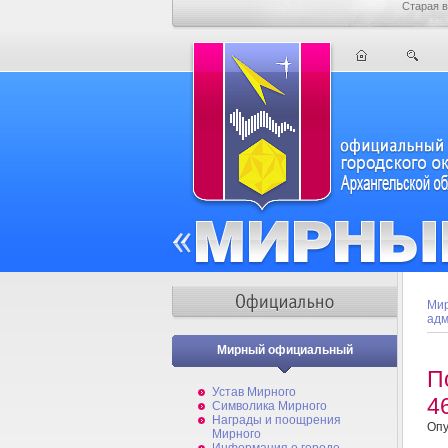
Старая в
Мир
адм
Мирный официальный
П
Устав Мирного
4
Символика Мирного
Награды и поощрения
Опу
Мирного