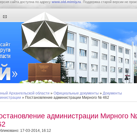
ерсия сайта доступна по адресу
www.old.mirniy.ru
. Поддержка старой версии не прои
ный Архангельской области
»
Официальные документы
»
Документы
инистрации
» Постановление администрации Мирного № 462
остановление администрации Мирного 
62
бликовано: 17-03-2014, 16:12