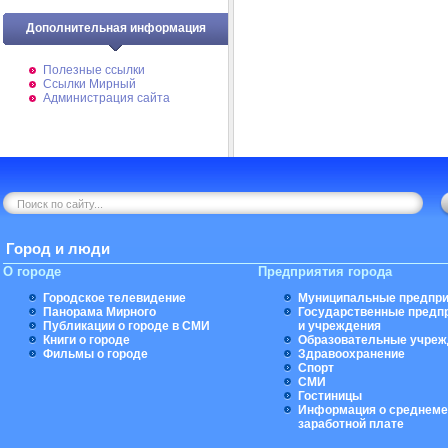
Дополнительная информация
Полезные ссылки
Ссылки Мирный
Администрация сайта
Город и люди
О городе
Предприятия города
Городское телевидение
Муниципальные предпри
Панорама Мирного
Государственные предп
Публикации о городе в СМИ
и учреждения
Книги о городе
Образовательные учреж
Фильмы о городе
Здравоохранение
Спорт
СМИ
Гостиницы
Информация о среднеме
заработной плате