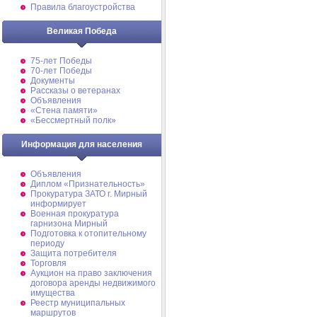
Правила благоустройства
Великая Победа
75-лет Победы
70-лет Победы
Документы
Рассказы о ветеранах
Объявления
«Стена памяти»
«Бессмертный полк»
Информация для населения
Объявления
Диплом «Признательность»
Прокуратура ЗАТО г. Мирный
информирует
Военная прокуратура
гарнизона Мирный
Подготовка к отопительному
периоду
Защита потребителя
Торговля
Аукцион на право заключения
договора аренды недвижимого
имущества
Реестр муниципальных
маршрутов