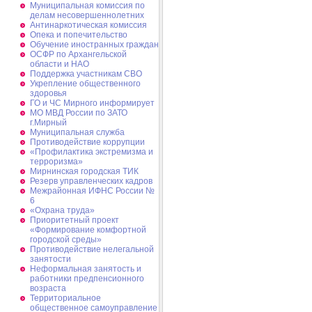
Муниципальная комиссия по
делам несовершеннолетних
Антинаркотическая комиссия
Опека и попечительство
Обучение иностранных граждан
ОСФР по Архангельской
области и НАО
Поддержка участникам СВО
Укрепление общественного
здоровья
ГО и ЧС Мирного информирует
МО МВД России по ЗАТО
г.Мирный
Муниципальная cлужба
Противодействие коррупции
«Профилактика экстремизма и
терроризма»
Мирнинская городская ТИК
Резерв управленческих кадров
Межрайонная ИФНС России №
6
«Охрана труда»
Приоритетный проект
«Формирование комфортной
городской среды»
Противодействие нелегальной
занятости
Неформальная занятость и
работники предпенсионного
возраста
Территориальное
общественное самоуправление