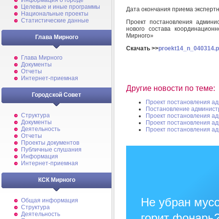
Информация о городе
Целевые и иные программы
Дата окончания приема эксперт
Национальные проекты
Статистические данные
Проект постановления админи
нового состава координацион
Мирного»
Глава Мирного
Скачать >>
proekt14_n_040314.p
Глава Мирного
Документы
Отчеты
Интернет-приемная
Другие новости по теме:
Городской Совет
Проект постановления а
Постановление админист
Структура
Проект постановления а
Документы
Проект постановления а
Деятельность
Проект постановления а
Отчеты
Проекты документов
Публичные слушания
Информация
Интернет-приемная
КСК Мирного
Не убран мусо
Общая информация
Структура
Деятельность
горит фонарь