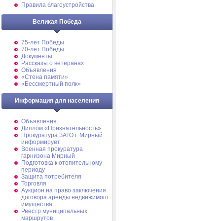
Правила благоустройства
Великая Победа
75-лет Победы
70-лет Победы
Документы
Рассказы о ветеранах
Объявления
«Стена памяти»
«Бессмертный полк»
Информация для населения
Объявления
Диплом «Признательность»
Прокуратура ЗАТО г. Мирный
информирует
Военная прокуратура
гарнизона Мирный
Подготовка к отопительному
периоду
Защита потребителя
Торговля
Аукцион на право заключения
договора аренды недвижимого
имущества
Реестр муниципальных
маршрутов