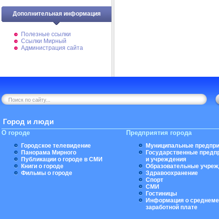
Дополнительная информация
Полезные ссылки
Ссылки Мирный
Администрация сайта
Город и люди
О городе
Предприятия города
Городское телевидение
Муниципальные предпри
Панорама Мирного
Государственные предп
Публикации о городе в СМИ
и учреждения
Книги о городе
Образовательные учреж
Фильмы о городе
Здравоохранение
Спорт
СМИ
Гостиницы
Информация о среднеме
заработной плате