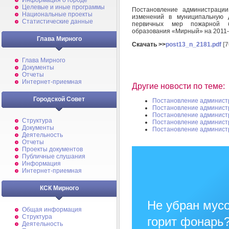
Информация о городе
Целевые и иные программы
Постановление администраци
Национальные проекты
изменений в муниципальную 
Статистические данные
первичных мер пожарной б
образования «Мирный» на 2011-
Глава Мирного
Скачать >>
post13_n_2181.pdf
[7
Глава Мирного
Документы
Отчеты
Интернет-приемная
Другие новости по теме:
Городской Совет
Постановление админист
Постановление админист
Постановление админист
Структура
Постановление админист
Документы
Постановление админист
Деятельность
Отчеты
Проекты документов
Публичные слушания
Информация
Интернет-приемная
КСК Мирного
Не убран мусо
Общая информация
Структура
горит фонарь
Деятельность