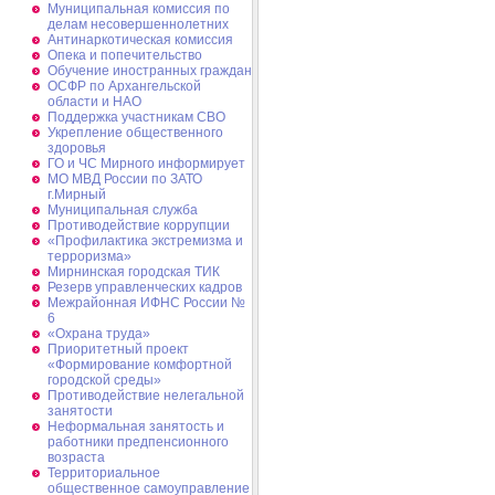
Муниципальная комиссия по
делам несовершеннолетних
Антинаркотическая комиссия
Опека и попечительство
Обучение иностранных граждан
ОСФР по Архангельской
области и НАО
Поддержка участникам СВО
Укрепление общественного
здоровья
ГО и ЧС Мирного информирует
МО МВД России по ЗАТО
г.Мирный
Муниципальная cлужба
Противодействие коррупции
«Профилактика экстремизма и
терроризма»
Мирнинская городская ТИК
Резерв управленческих кадров
Межрайонная ИФНС России №
6
«Охрана труда»
Приоритетный проект
«Формирование комфортной
городской среды»
Противодействие нелегальной
занятости
Неформальная занятость и
работники предпенсионного
возраста
Территориальное
общественное самоуправление