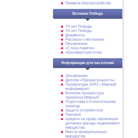
Правила благоустройства
Великая Победа
75-лет Победы
70-лет Победы
Документы
Рассказы о ветеранах
Объявления
«Стена памяти»
«Бессмертный полк»
Информация для населения
Объявления
Диплом «Признательность»
Прокуратура ЗАТО г. Мирный
информирует
Военная прокуратура
гарнизона Мирный
Подготовка к отопительному
периоду
Защита потребителя
Торговля
Аукцион на право заключения
договора аренды недвижимого
имущества
Реестр муниципальных
маршрутов