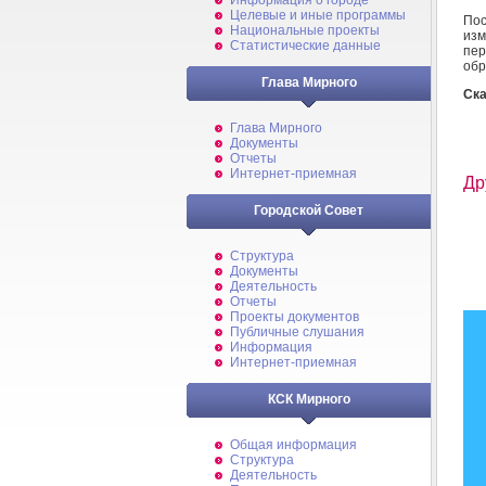
Информация о городе
Целевые и иные программы
По
Национальные проекты
из
Статистические данные
пе
обр
Глава Мирного
Ска
Глава Мирного
Документы
Отчеты
Интернет-приемная
Др
Городской Совет
Структура
Документы
Деятельность
Отчеты
Проекты документов
Публичные слушания
Информация
Интернет-приемная
КСК Мирного
Общая информация
Структура
Деятельность