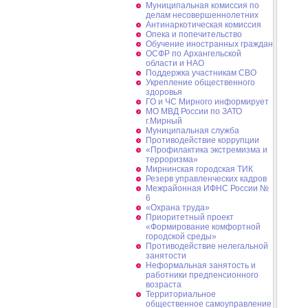
Муниципальная комиссия по
делам несовершеннолетних
Антинаркотическая комиссия
Опека и попечительство
Обучение иностранных граждан
ОСФР по Архангельской
области и НАО
Поддержка участникам СВО
Укрепление общественного
здоровья
ГО и ЧС Мирного информирует
МО МВД России по ЗАТО
г.Мирный
Муниципальная cлужба
Противодействие коррупции
«Профилактика экстремизма и
терроризма»
Мирнинская городская ТИК
Резерв управленческих кадров
Межрайонная ИФНС России №
6
«Охрана труда»
Приоритетный проект
«Формирование комфортной
городской среды»
Противодействие нелегальной
занятости
Неформальная занятость и
работники предпенсионного
возраста
Территориальное
общественное самоуправление