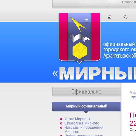
Старая в
Мир
адм
Мирный официальный
П
Устав Мирного
2
Символика Мирного
Награды и поощрения
Опу
Мирного