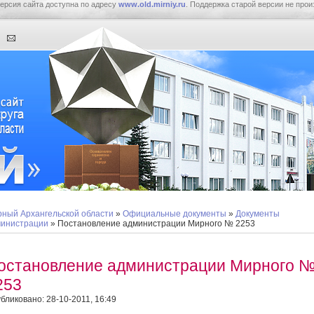
ерсия сайта доступна по адресу
www.old.mirniy.ru
. Поддержка старой версии не прои
ный Архангельской области
»
Официальные документы
»
Документы
инистрации
» Постановление администрации Мирного № 2253
остановление администрации Мирного 
253
бликовано: 28-10-2011, 16:49