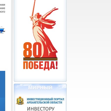
нии
ние
ого