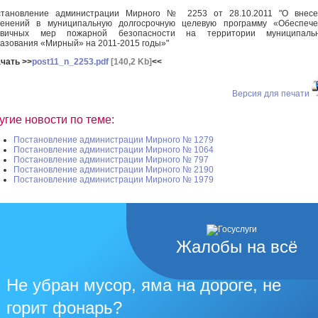
становление администрации Мирного № 2253 от 28.10.2011 "О внесе
менений в муниципальную долгосрочную целевую программу «Обеспече
рвичных мер пожарной безопасности на территории муниципальн
азования «Мирный» на 2011-2015 годы»"
чать >>
post11_n_2253.pdf
[140,2 Kb]
<<
Версия для печати
угие новости по теме:
Постановление администрации Мирного № 1279
Постановление администрации Мирного № 1064
Постановление администрации Мирного № 797
Постановление администрации Мирного № 2190
Постановление администрации Мирного № 1979
Жалобы на всё
Не убран мусор, яма на дороге, не
горит фонарь?