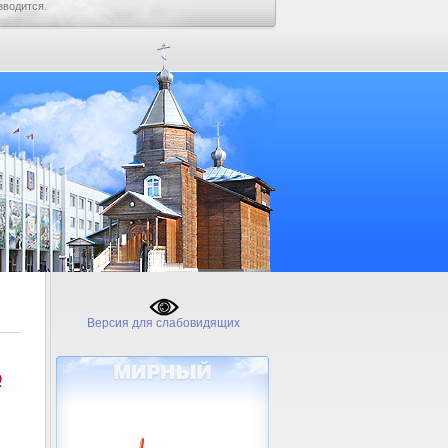
зводится.
Версия для слабовидящих
№