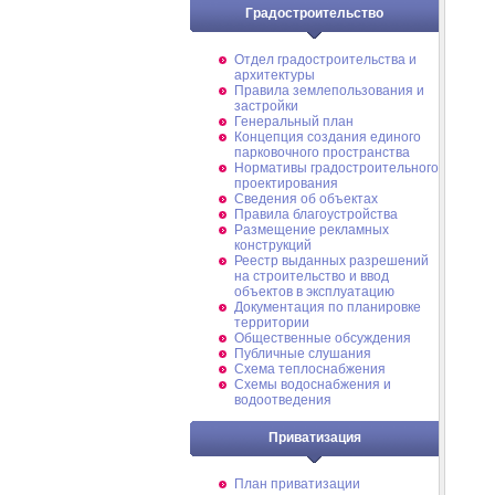
Градостроительство
Отдел градостроительства и
архитектуры
Правила землепользования и
застройки
Генеральный план
Концепция создания единого
парковочного пространства
Нормативы градостроительного
проектирования
Сведения об объектах
Правила благоустройства
Размещение рекламных
конструкций
Реестр выданных разрешений
на строительство и ввод
объектов в эксплуатацию
Документация по планировке
территории
Общественные обсуждения
Публичные слушания
Схема теплоснабжения
Схемы водоснабжения и
водоотведения
Приватизация
План приватизации