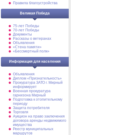
Правила благоустройства
Великая Победа
75-лет Победы
70-лет Победы
Документы
Рассказы о ветеранах
Объявления
«Стена памяти»
«Бессмертный полк»
Информация для населения
Объявления
Диплом «Признательность»
Прокуратура ЗАТО г. Мирный
информирует
Военная прокуратура
гарнизона Мирный
Подготовка к отопительному
периоду
Защита потребителя
Торговля
Аукцион на право заключения
договора аренды недвижимого
имущества
Реестр муниципальных
маршрутов