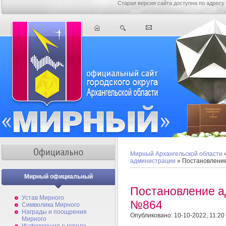
Старая версия сайта доступна по адресу
Мирный Архангельской области
администрации
» Постановлени
Мирный официальный
Постановление а
Устав Мирного
№864
Символика Мирного
Награды и поощрения
Опубликовано: 10-10-2022, 11:20
Мирного