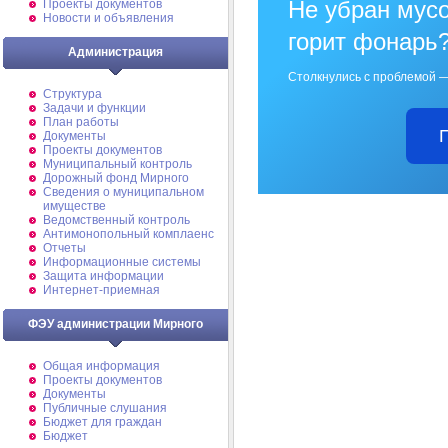
Не убран мусо
Проекты документов
Новости и объявления
горит фонарь
Администрация
Столкнулись с проблемой —
Структура
Задачи и функции
План работы
Документы
Проекты документов
Муниципальный контроль
Дорожный фонд Мирного
Cведения о муниципальном
имуществе
Ведомственный контроль
Антимонопольный комплаенс
Отчеты
Информационные системы
Защита информации
Интернет-приемная
ФЭУ администрации Мирного
Общая информация
Проекты документов
Документы
Публичные слушания
Бюджет для граждан
Бюджет