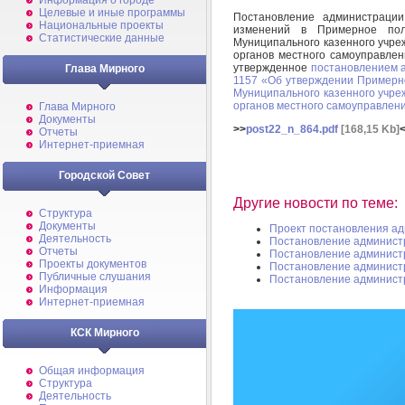
Информация о городе
Целевые и иные программы
Постановление администрац
Национальные проекты
изменений в Примерное пол
Статистические данные
Муниципального казенного учре
органов местного самоуправлен
утвержденное
постановлением 
Глава Мирного
1157 «Об утверждении Примерно
Муниципального казенного учре
органов местного самоуправлен
Глава Мирного
Документы
>>
post22_n_864.pdf
[168,15 Kb]
Отчеты
Интернет-приемная
Городской Совет
Другие новости по теме:
Структура
Документы
Проект постановления а
Деятельность
Постановление админист
Отчеты
Постановление админист
Проекты документов
Постановление админист
Публичные слушания
Постановление админист
Информация
Интернет-приемная
КСК Мирного
Общая информация
Структура
Деятельность