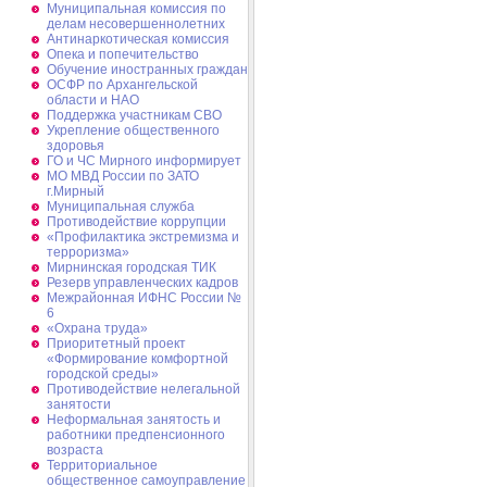
Муниципальная комиссия по
делам несовершеннолетних
Антинаркотическая комиссия
Опека и попечительство
Обучение иностранных граждан
ОСФР по Архангельской
области и НАО
Поддержка участникам СВО
Укрепление общественного
здоровья
ГО и ЧС Мирного информирует
МО МВД России по ЗАТО
г.Мирный
Муниципальная cлужба
Противодействие коррупции
«Профилактика экстремизма и
терроризма»
Мирнинская городская ТИК
Резерв управленческих кадров
Межрайонная ИФНС России №
6
«Охрана труда»
Приоритетный проект
«Формирование комфортной
городской среды»
Противодействие нелегальной
занятости
Неформальная занятость и
работники предпенсионного
возраста
Территориальное
общественное самоуправление