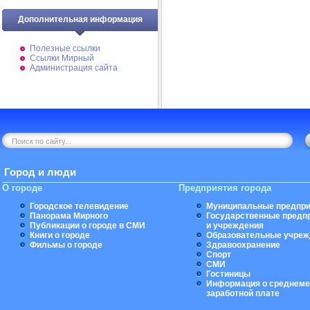
Дополнительная информация
Полезные ссылки
Ссылки Мирный
Администрация сайта
Город и люди
О городе
Предприятия города
Городское телевидение
Муниципальные предпри
Панорама Мирного
Государственные предп
Публикации о городе в СМИ
и учреждения
Книги о городе
Образовательные учреж
Фильмы о городе
Здравоохранение
Спорт
СМИ
Гостиницы
Информация о среднеме
заработной плате