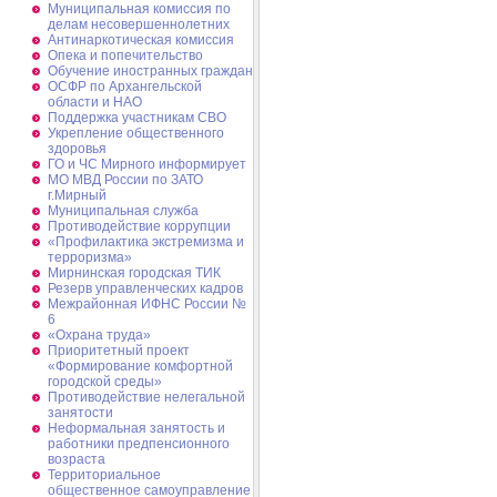
Муниципальная комиссия по
делам несовершеннолетних
Антинаркотическая комиссия
Опека и попечительство
Обучение иностранных граждан
ОСФР по Архангельской
области и НАО
Поддержка участникам СВО
Укрепление общественного
здоровья
ГО и ЧС Мирного информирует
МО МВД России по ЗАТО
г.Мирный
Муниципальная cлужба
Противодействие коррупции
«Профилактика экстремизма и
терроризма»
Мирнинская городская ТИК
Резерв управленческих кадров
Межрайонная ИФНС России №
6
«Охрана труда»
Приоритетный проект
«Формирование комфортной
городской среды»
Противодействие нелегальной
занятости
Неформальная занятость и
работники предпенсионного
возраста
Территориальное
общественное самоуправление