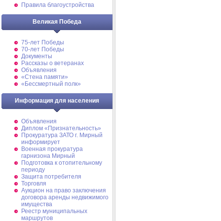
Правила благоустройства
Великая Победа
75-лет Победы
70-лет Победы
Документы
Рассказы о ветеранах
Объявления
«Стена памяти»
«Бессмертный полк»
Информация для населения
Объявления
Диплом «Признательность»
Прокуратура ЗАТО г. Мирный
информирует
Военная прокуратура
гарнизона Мирный
Подготовка к отопительному
периоду
Защита потребителя
Торговля
Аукцион на право заключения
договора аренды недвижимого
имущества
Реестр муниципальных
маршрутов