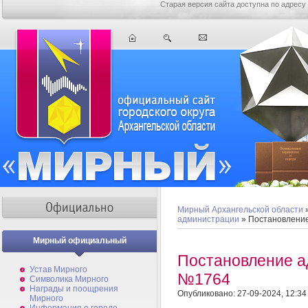
Старая версия сайта доступна по адресу
Мирный Архангельской области
администрации
» Постановлени
Мирный официальный
Постановление а
Устав Мирного
№1764
Символика Мирного
Награды и поощрения
Опубликовано: 27-09-2024, 12:34
Мирного