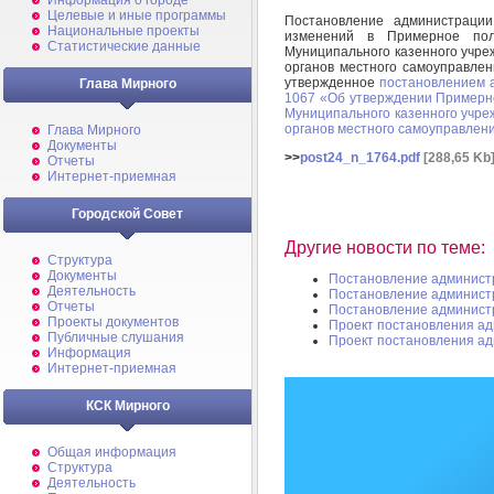
Информация о городе
Целевые и иные программы
Постановление администраци
Национальные проекты
изменений в Примерное пол
Статистические данные
Муниципального казенного учре
органов местного самоуправлен
утвержденное
постановлением 
Глава Мирного
1067 «Об утверждении Примерно
Муниципального казенного учре
органов местного самоуправлен
Глава Мирного
Документы
>>
post24_n_1764.pdf
[288,65 Kb
Отчеты
Интернет-приемная
Городской Совет
Другие новости по теме:
Структура
Документы
Постановление админист
Деятельность
Постановление админист
Отчеты
Постановление админист
Проекты документов
Проект постановления а
Публичные слушания
Проект постановления а
Информация
Интернет-приемная
КСК Мирного
Общая информация
Структура
Деятельность