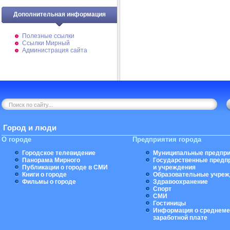
Дополнительная информация
Полезные ссылки
Ссылки Мирный
Администрация сайта
Город и люди
О городе
Предприятия города
Городское телевидение
Муниципальные предпри
Панорама Мирного
Государственные предп
Публикации о городе в СМИ
и учреждения
Книги о городе
Образовательные учреж
Фильмы о городе
Здравоохранение
Спорт
СМИ
Гостиницы
Информация о среднеме
заработной плате