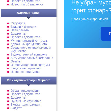
Не убран мусо
Проекты документов
Новости и объявления
горит фонарь
Администрация
Столкнулись с проблемой —
Структура
Задачи и функции
План работы
Документы
Проекты документов
Муниципальный контроль
Дорожный фонд Мирного
Cведения о муниципальном
имуществе
Ведомственный контроль
Антимонопольный комплаенс
Отчеты
Информационные системы
Защита информации
Интернет-приемная
ФЭУ администрации Мирного
Общая информация
Проекты документов
Документы
Публичные слушания
Бюджет для граждан
Бюджет