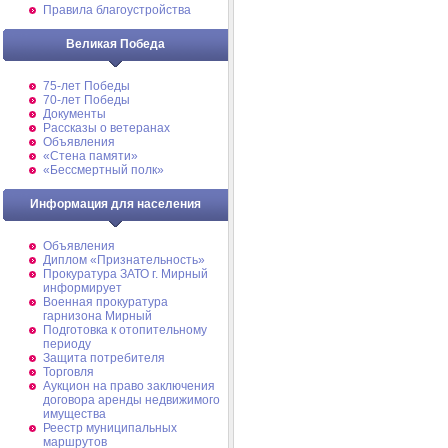
Правила благоустройства
Великая Победа
75-лет Победы
70-лет Победы
Документы
Рассказы о ветеранах
Объявления
«Стена памяти»
«Бессмертный полк»
Информация для населения
Объявления
Диплом «Признательность»
Прокуратура ЗАТО г. Мирный
информирует
Военная прокуратура
гарнизона Мирный
Подготовка к отопительному
периоду
Защита потребителя
Торговля
Аукцион на право заключения
договора аренды недвижимого
имущества
Реестр муниципальных
маршрутов