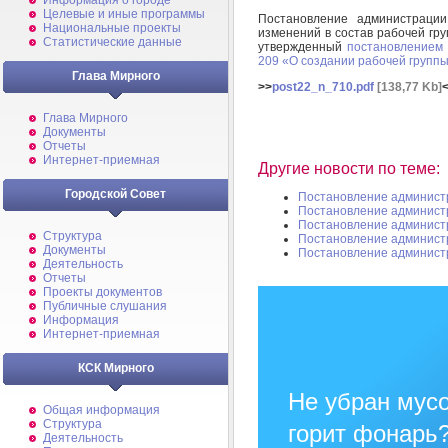
Информация о городе
Целевые и иные программы
Постановление администрац
Национальные проекты
изменений в состав рабочей гр
Статистические данные
утвержденный
постановлением 
209 «О создании рабочей групп
Глава Мирного
>>
post22_n_710.pdf
[138,77 Kb]
Глава Мирного
Документы
Отчеты
Интернет-приемная
Другие новости по теме:
Городской Совет
Постановление админист
Постановление админист
Постановление админист
Структура
Постановление админист
Документы
Постановление админист
Деятельность
Отчеты
Проекты документов
Публичные слушания
Информация
Интернет-приемная
КСК Мирного
Не убран мусо
Общая информация
Структура
горит фонарь
Деятельность