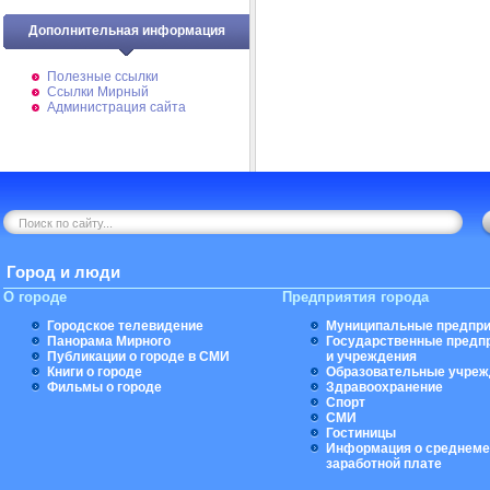
Дополнительная информация
Полезные ссылки
Ссылки Мирный
Администрация сайта
Город и люди
О городе
Предприятия города
Городское телевидение
Муниципальные предпри
Панорама Мирного
Государственные предп
Публикации о городе в СМИ
и учреждения
Книги о городе
Образовательные учреж
Фильмы о городе
Здравоохранение
Спорт
СМИ
Гостиницы
Информация о среднеме
заработной плате