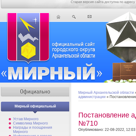
Старая версия сайта доступна по адресу
Мирный Архангельской области
администрации
» Постановлени
Мирный официальный
Постановление а
Устав Мирного
№710
Символика Мирного
Награды и поощрения
Опубликовано: 22-08-2022, 12:03
Мирного