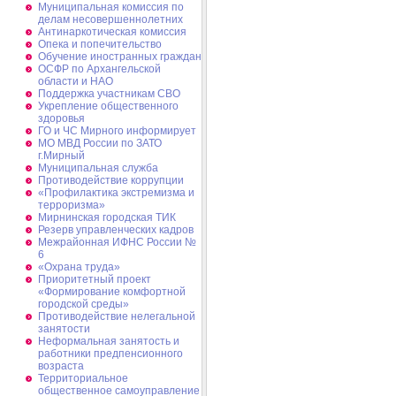
Муниципальная комиссия по
делам несовершеннолетних
Антинаркотическая комиссия
Опека и попечительство
Обучение иностранных граждан
ОСФР по Архангельской
области и НАО
Поддержка участникам СВО
Укрепление общественного
здоровья
ГО и ЧС Мирного информирует
МО МВД России по ЗАТО
г.Мирный
Муниципальная cлужба
Противодействие коррупции
«Профилактика экстремизма и
терроризма»
Мирнинская городская ТИК
Резерв управленческих кадров
Межрайонная ИФНС России №
6
«Охрана труда»
Приоритетный проект
«Формирование комфортной
городской среды»
Противодействие нелегальной
занятости
Неформальная занятость и
работники предпенсионного
возраста
Территориальное
общественное самоуправление