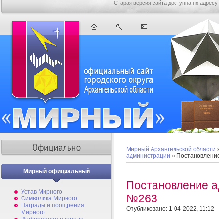
Старая версия сайта доступна по адресу
Мирный Архангельской области
администрации
» Постановлени
Мирный официальный
Постановление а
Устав Мирного
№263
Символика Мирного
Награды и поощрения
Опубликовано: 1-04-2022, 11:12
Мирного