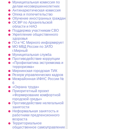
Муниципальная комиссия по
делам несовершеннолетних
Антинаркотическая комиссия
Опека и попечительство
Обучение иностранных граждан
ОСФР по Архангельской
области и НАО
Поддержка участникам СВО
Укрепление общественного
здоровья
ГО и ЧС Мирного информирует
МО МВД России по ЗАТО
г.Мирный
Муниципальная cлужба
Противодействие коррупции
«Профилактика экстремизма и
терроризма»
Мирнинская городская ТИК
Резерв управленческих кадров
Межрайонная ИФНС России №
6
«Охрана труда»
Приоритетный проект
«Формирование комфортной
городской среды»
Противодействие нелегальной
занятости
Неформальная занятость и
работники предпенсионного
возраста
Территориальное
общественное самоуправление