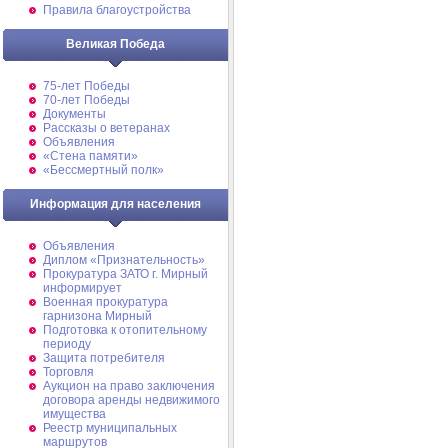
Правила благоустройства
Великая Победа
75-лет Победы
70-лет Победы
Документы
Рассказы о ветеранах
Объявления
«Стена памяти»
«Бессмертный полк»
Информация для населения
Объявления
Диплом «Признательность»
Прокуратура ЗАТО г. Мирный
информирует
Военная прокуратура
гарнизона Мирный
Подготовка к отопительному
периоду
Защита потребителя
Торговля
Аукцион на право заключения
договора аренды недвижимого
имущества
Реестр муниципальных
маршрутов