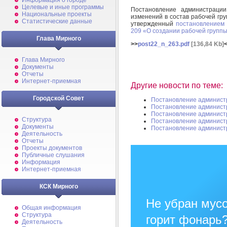
Информация о городе
Целевые и иные программы
Постановление администрац
Национальные проекты
изменений в состав рабочей гр
Статистические данные
утвержденный
постановлением 
209 «О создании рабочей групп
Глава Мирного
>>
post22_n_263.pdf
[136,84 Kb]
Глава Мирного
Документы
Отчеты
Интернет-приемная
Другие новости по теме:
Городской Совет
Постановление админист
Постановление админист
Постановление админист
Структура
Постановление админист
Документы
Постановление админист
Деятельность
Отчеты
Проекты документов
Публичные слушания
Информация
Интернет-приемная
КСК Мирного
Не убран мусо
Общая информация
Структура
горит фонарь
Деятельность