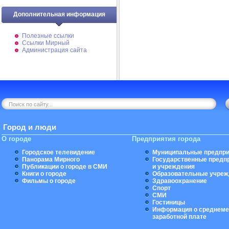
Дополнительная информация
Полезные ссылки
Ссылки Мирный
Администрация сайта
Город и люди
О городе
Предприятия города
Городское телевидение
Муниципальные предпри
Панорама Мирного
Государственные предп
Публикации о городе в СМИ
и учреждения
Книги о городе
Образовательные учреж
Фильмы о городе
Здравоохранение
Спорт
СМИ
Гостиницы
Информация о среднеме
заработной плате