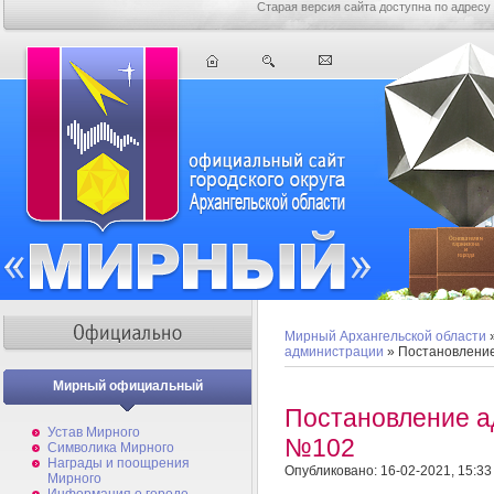
Старая версия сайта доступна по адресу
Мирный Архангельской области
администрации
» Постановлени
Мирный официальный
Постановление а
Устав Мирного
№102
Символика Мирного
Награды и поощрения
Опубликовано: 16-02-2021, 15:33
Мирного