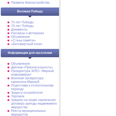
Правила благоустройства
Великая Победа
75-лет Победы
70-лет Победы
Документы
Рассказы о ветеранах
Объявления
«Стена памяти»
«Бессмертный полк»
Информация для населения
Объявления
Диплом «Признательность»
Прокуратура ЗАТО г. Мирный
информирует
Военная прокуратура
гарнизона Мирный
Подготовка к отопительному
периоду
Защита потребителя
Торговля
Аукцион на право заключения
договора аренды недвижимого
имущества
Реестр муниципальных
маршрутов