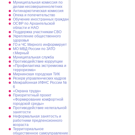
Муниципальная комиссия по
делам несовершеннолетних
Антинаркотическая комиссия
Опека и попечительство
Обучение иностранных граждан
ОСФР по Архангельской
области и НАО
Поддержка участникам СВО
Укрепление общественного
здоровья
ГО и ЧС Мирного информирует
МО МВД России по ЗАТО
г.Мирный
Муниципальная cлужба
Противодействие коррупции
«Профилактика экстремизма и
терроризма»
Мирнинская городская ТИК
Резерв управленческих кадров
Межрайонная ИФНС России №
6
«Охрана труда»
Приоритетный проект
«Формирование комфортной
городской среды»
Противодействие нелегальной
занятости
Неформальная занятость и
работники предпенсионного
возраста
Территориальное
общественное самоуправление