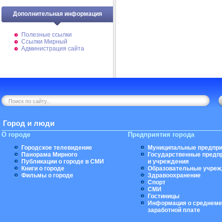
Дополнительная информация
Полезные ссылки
Ссылки Мирный
Администрация сайта
Город и люди
О городе
Предприятия города
Городское телевидение
Муниципальные предпри
Панорама Мирного
Государственные предп
Публикации о городе в СМИ
и учреждения
Книги о городе
Образовательные учреж
Фильмы о городе
Здравоохранение
Спорт
СМИ
Гостиницы
Информация о среднеме
заработной плате