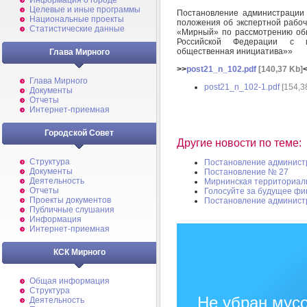
Информация о городе
Целевые и иные программы
Постановление администрации
Национальные проекты
положения об экспертной рабоче
Статистические данные
«Мирный» по рассмотрению об
Российской Федерации с ис
общественная инициатива»»
Глава Мирного
>>
post21_n_102.pdf
[140,37 Kb]
Глава Мирного
post21_n_102-1.pdf
[154,3
Документы
Отчеты
Интернет-приемная
Городской Совет
Другие новости по теме:
Структура
Постановление админист
Документы
Постановление № 27
Деятельность
Мирнинская территориал
Отчеты
Голосуйте за будущее фи
Проекты документов
Постановление админист
Публичные слушания
Информация
Интернет-приемная
КСК Мирного
Общая информация
Структура
Не убран мусо
Деятельность