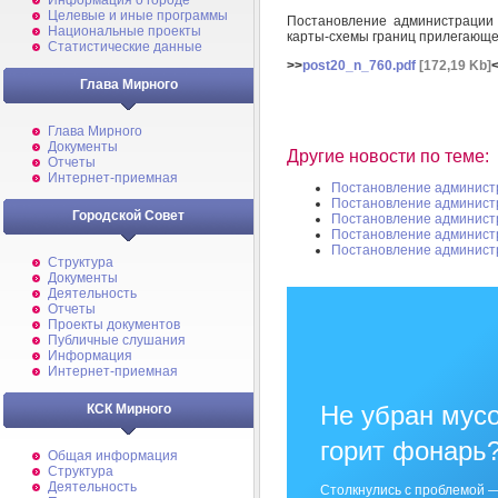
Информация о городе
Целевые и иные программы
Постановление администрации
Национальные проекты
карты-схемы границ прилегающ
Статистические данные
>>
post20_n_760.pdf
[172,19 Kb]
Глава Мирного
Глава Мирного
Документы
Другие новости по теме:
Отчеты
Интернет-приемная
Постановление админист
Постановление админист
Городской Совет
Постановление админист
Постановление админист
Постановление админист
Структура
Документы
Деятельность
Отчеты
Проекты документов
Публичные слушания
Информация
Интернет-приемная
Не убран мусо
КСК Мирного
горит фонарь
Общая информация
Структура
Деятельность
Столкнулись с проблемой —