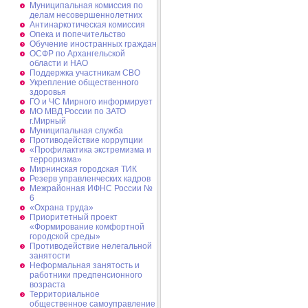
Муниципальная комиссия по
делам несовершеннолетних
Антинаркотическая комиссия
Опека и попечительство
Обучение иностранных граждан
ОСФР по Архангельской
области и НАО
Поддержка участникам СВО
Укрепление общественного
здоровья
ГО и ЧС Мирного информирует
МО МВД России по ЗАТО
г.Мирный
Муниципальная cлужба
Противодействие коррупции
«Профилактика экстремизма и
терроризма»
Мирнинская городская ТИК
Резерв управленческих кадров
Межрайонная ИФНС России №
6
«Охрана труда»
Приоритетный проект
«Формирование комфортной
городской среды»
Противодействие нелегальной
занятости
Неформальная занятость и
работники предпенсионного
возраста
Территориальное
общественное самоуправление