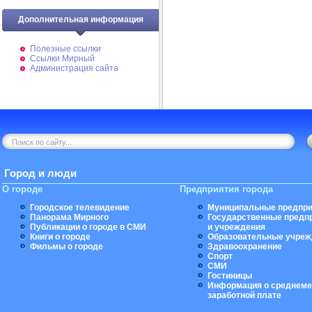
Дополнительная информация
Полезные ссылки
Ссылки Мирный
Администрация сайта
Город и люди
О городе
Предприятия города
Городское телевидение
Муниципальные предпри
Панорама Мирного
Государственные предп
Публикации о городе в СМИ
и учреждения
Книги о городе
Образовательные учреж
Фильмы о городе
Здравоохранение
Спорт
СМИ
Гостиницы
Информация о среднеме
заработной плате