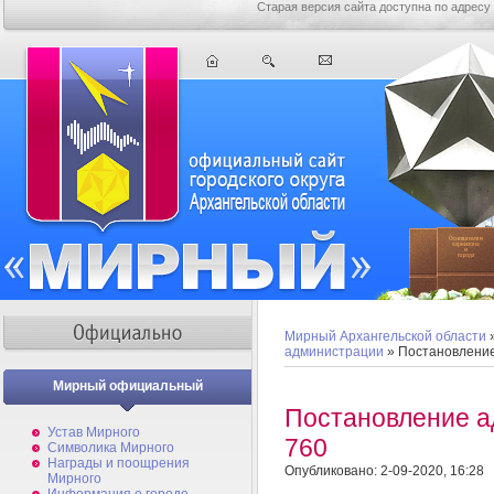
Старая версия сайта доступна по адресу
Мирный Архангельской области
администрации
» Постановлени
Мирный официальный
Постановление 
Устав Мирного
760
Символика Мирного
Награды и поощрения
Опубликовано: 2-09-2020, 16:28
Мирного