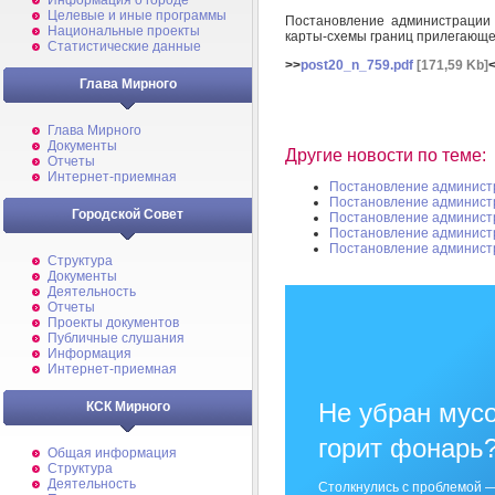
Информация о городе
Целевые и иные программы
Постановление администрации
Национальные проекты
карты-схемы границ прилегающ
Статистические данные
>>
post20_n_759.pdf
[171,59 Kb]
Глава Мирного
Глава Мирного
Документы
Другие новости по теме:
Отчеты
Интернет-приемная
Постановление админист
Постановление админист
Городской Совет
Постановление админист
Постановление админист
Постановление админист
Структура
Документы
Деятельность
Отчеты
Проекты документов
Публичные слушания
Информация
Интернет-приемная
Не убран мусо
КСК Мирного
горит фонарь
Общая информация
Структура
Деятельность
Столкнулись с проблемой —