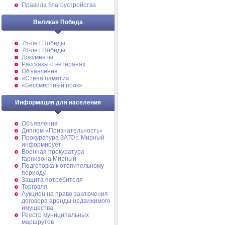
Правила благоустройства
Великая Победа
75-лет Победы
70-лет Победы
Документы
Рассказы о ветеранах
Объявления
«Стена памяти»
«Бессмертный полк»
Информация для населения
Объявления
Диплом «Признательность»
Прокуратура ЗАТО г. Мирный
информирует
Военная прокуратура
гарнизона Мирный
Подготовка к отопительному
периоду
Защита потребителя
Торговля
Аукцион на право заключения
договора аренды недвижимого
имущества
Реестр муниципальных
маршрутов