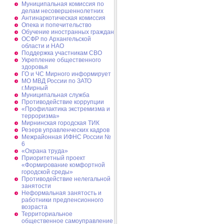
Муниципальная комиссия по
делам несовершеннолетних
Антинаркотическая комиссия
Опека и попечительство
Обучение иностранных граждан
ОСФР по Архангельской
области и НАО
Поддержка участникам СВО
Укрепление общественного
здоровья
ГО и ЧС Мирного информирует
МО МВД России по ЗАТО
г.Мирный
Муниципальная cлужба
Противодействие коррупции
«Профилактика экстремизма и
терроризма»
Мирнинская городская ТИК
Резерв управленческих кадров
Межрайонная ИФНС России №
6
«Охрана труда»
Приоритетный проект
«Формирование комфортной
городской среды»
Противодействие нелегальной
занятости
Неформальная занятость и
работники предпенсионного
возраста
Территориальное
общественное самоуправление