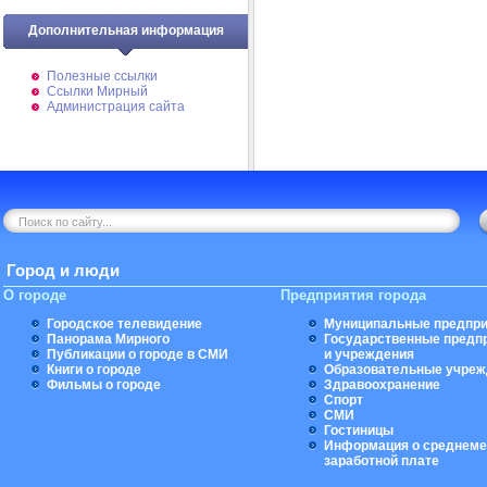
Дополнительная информация
Полезные ссылки
Ссылки Мирный
Администрация сайта
Город и люди
О городе
Предприятия города
Городское телевидение
Муниципальные предпри
Панорама Мирного
Государственные предп
Публикации о городе в СМИ
и учреждения
Книги о городе
Образовательные учреж
Фильмы о городе
Здравоохранение
Спорт
СМИ
Гостиницы
Информация о среднеме
заработной плате