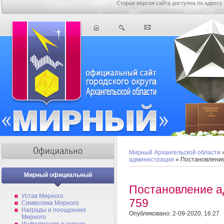
Старая версия сайта доступна по адресу
Мирный Архангельской области
администрации
» Постановлени
Мирный официальный
Постановление 
Устав Мирного
759
Символика Мирного
Награды и поощрения
Опубликовано: 2-09-2020, 16:27
Мирного