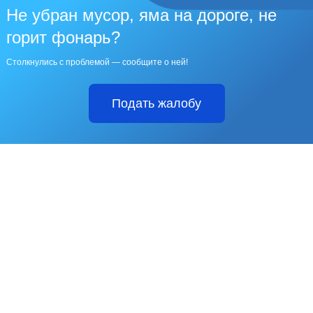
Не убран мусор, яма на дороге, не
горит фонарь?
Столкнулись с проблемой — сообщите о ней!
Подать жалобу