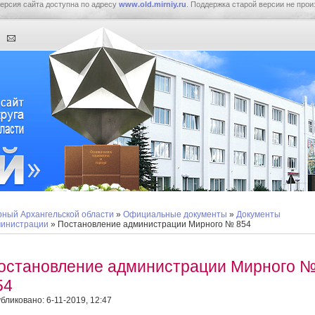
ерсия сайта доступна по адресу
www.old.mirniy.ru
. Поддержка старой версии не прои
ный Архангельской области
»
Официальные документы
»
Документы
инистрации
» Постановление администрации Мирного № 854
остановление администрации Мирного 
54
бликовано: 6-11-2019, 12:47