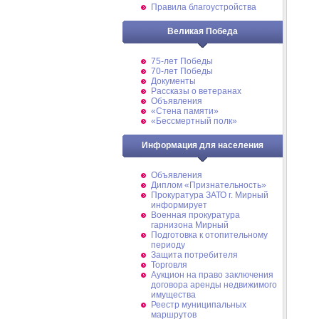
Правила благоустройства
Великая Победа
75-лет Победы
70-лет Победы
Документы
Рассказы о ветеранах
Объявления
«Стена памяти»
«Бессмертный полк»
Информация для населения
Объявления
Диплом «Признательность»
Прокуратура ЗАТО г. Мирный
информирует
Военная прокуратура
гарнизона Мирный
Подготовка к отопительному
периоду
Защита потребителя
Торговля
Аукцион на право заключения
договора аренды недвижимого
имущества
Реестр муниципальных
маршрутов