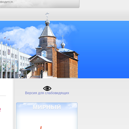
зводится.
Версия для слабовидящих
№