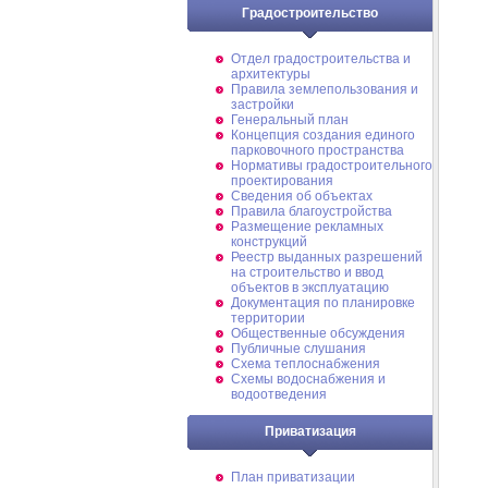
Градостроительство
Отдел градостроительства и
архитектуры
Правила землепользования и
застройки
Генеральный план
Концепция создания единого
парковочного пространства
Нормативы градостроительного
проектирования
Сведения об объектах
Правила благоустройства
Размещение рекламных
конструкций
Реестр выданных разрешений
на строительство и ввод
объектов в эксплуатацию
Документация по планировке
территории
Общественные обсуждения
Публичные слушания
Схема теплоснабжения
Схемы водоснабжения и
водоотведения
Приватизация
План приватизации