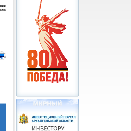
ении
него