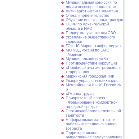
Муниципальная комиссия по
делам несовершеннолетних
Антинаркотическая комиссия
Опека и попечительство
Обучение иностранных граждан
ОСФР по Архангельской
области и НАО
Поддержка участникам СВО
Укрепление общественного
здоровья
ГО и ЧС Мирного информирует
МО МВД России по ЗАТО
г.Мирный
Муниципальная cлужба
Противодействие коррупции
«Профилактика экстремизма и
терроризма»
Мирнинская городская ТИК
Резерв управленческих кадров
Межрайонная ИФНС России №
6
«Охрана труда»
Приоритетный проект
«Формирование комфортной
городской среды»
Противодействие нелегальной
занятости
Неформальная занятость и
работники предпенсионного
возраста
Территориальное
общественное самоуправление