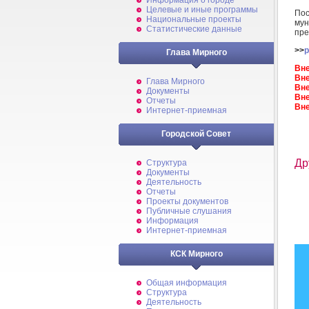
Информация о городе
Целевые и иные программы
Пос
Национальные проекты
мун
Статистические данные
пре
>>
p
Глава Мирного
Вне
Вне
Глава Мирного
Вне
Документы
Вне
Отчеты
Вне
Интернет-приемная
Городской Совет
Др
Структура
Документы
Деятельность
Отчеты
Проекты документов
Публичные слушания
Информация
Интернет-приемная
КСК Мирного
Общая информация
Структура
Деятельность