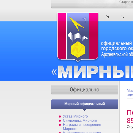
Старая в
Мир
адм
Мирный официальный
П
Устав Мирного
8
Символика Мирного
Награды и поощрения
Опу
Мирного