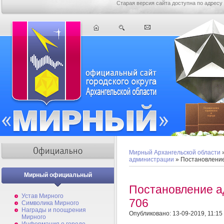
Старая версия сайта доступна по адресу
Мирный Архангельской области
администрации
» Постановлени
Мирный официальный
Постановление 
Устав Мирного
706
Символика Мирного
Награды и поощрения
Опубликовано: 13-09-2019, 11:15
Мирного