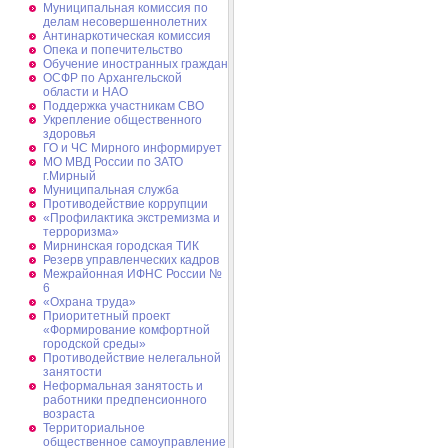
Муниципальная комиссия по
делам несовершеннолетних
Антинаркотическая комиссия
Опека и попечительство
Обучение иностранных граждан
ОСФР по Архангельской
области и НАО
Поддержка участникам СВО
Укрепление общественного
здоровья
ГО и ЧС Мирного информирует
МО МВД России по ЗАТО
г.Мирный
Муниципальная cлужба
Противодействие коррупции
«Профилактика экстремизма и
терроризма»
Мирнинская городская ТИК
Резерв управленческих кадров
Межрайонная ИФНС России №
6
«Охрана труда»
Приоритетный проект
«Формирование комфортной
городской среды»
Противодействие нелегальной
занятости
Неформальная занятость и
работники предпенсионного
возраста
Территориальное
общественное самоуправление