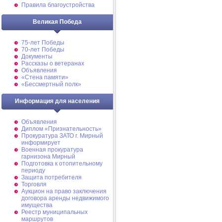
Правила благоустройства
Великая Победа
75-лет Победы
70-лет Победы
Документы
Рассказы о ветеранах
Объявления
«Стена памяти»
«Бессмертный полк»
Информация для населения
Объявления
Диплом «Признательность»
Прокуратура ЗАТО г. Мирный
информирует
Военная прокуратура
гарнизона Мирный
Подготовка к отопительному
периоду
Защита потребителя
Торговля
Аукцион на право заключения
договора аренды недвижимого
имущества
Реестр муниципальных
маршрутов