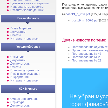
Информация о городе
Целевые и иные программы
Постановление администрации
Национальные проекты
изменений в документацию по п
Статистические данные
>>
post19_n_706.pdf
[135,64 Kb]
Глава Мирного
post19_n_706-1.pdf
[1023,
Глава Мирного
Документы
Отчеты
Интернет-приемная
Другие новости по теме:
Городской Совет
Постановление админист
Проект постановления а
Постановление № 43
Структура
Постановление № 20
Документы
Постановление № 29
Деятельность
Отчеты
Проекты документов
Публичные слушания
Информация
Интернет-приемная
КСК Мирного
Не убран мусо
Общая информация
Структура
горит фонарь
Деятельность