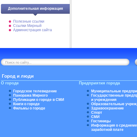
Дополнительная информация
Полезные ссылки
Ссылки Мирный
Администрация сайта
Город и люди
О городе
Предприятия города
Городское телевидение
Муниципальные предпри
Панорама Мирного
Государственные предп
Публикации о городе в СМИ
и учреждения
Книги о городе
Образовательные учреж
Фильмы о городе
Здравоохранение
Спорт
СМИ
Гостиницы
Информация о среднеме
заработной плате