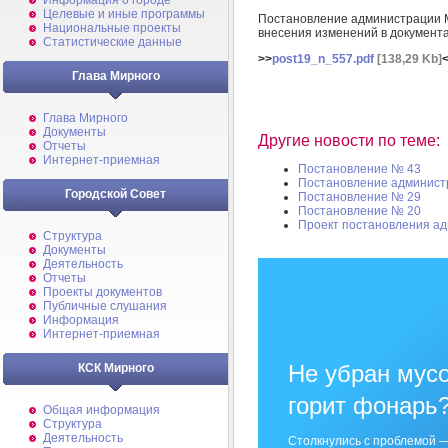
Информация о городе
Целевые и иные программы
Постановление администрации М
Национальные проекты
внесения изменений в документ
Статистические данные
>>
post19_n_557.pdf
[138,29 Kb]
Глава Мирного
Глава Мирного
Документы
Другие новости по теме:
Отчеты
Интернет-приемная
Постановление № 43
Постановление админист
Городской Совет
Постановление № 29
Постановление № 20
Проект постановления а
Структура
Документы
Деятельность
Отчеты
Проекты документов
Публичные слушания
Информация
Интернет-приемная
Не убран мусо
КСК Мирного
горит фонарь
Общая информация
Структура
Деятельность
Столкнулись с проблемой —