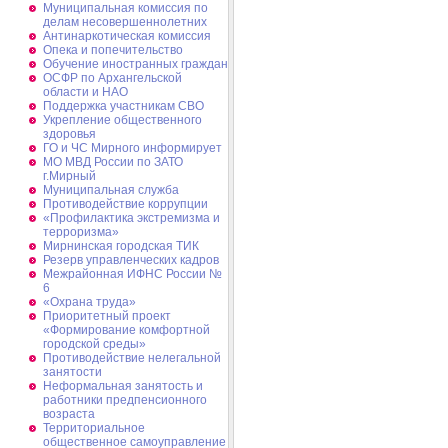
Муниципальная комиссия по
делам несовершеннолетних
Антинаркотическая комиссия
Опека и попечительство
Обучение иностранных граждан
ОСФР по Архангельской
области и НАО
Поддержка участникам СВО
Укрепление общественного
здоровья
ГО и ЧС Мирного информирует
МО МВД России по ЗАТО
г.Мирный
Муниципальная cлужба
Противодействие коррупции
«Профилактика экстремизма и
терроризма»
Мирнинская городская ТИК
Резерв управленческих кадров
Межрайонная ИФНС России №
6
«Охрана труда»
Приоритетный проект
«Формирование комфортной
городской среды»
Противодействие нелегальной
занятости
Неформальная занятость и
работники предпенсионного
возраста
Территориальное
общественное самоуправление