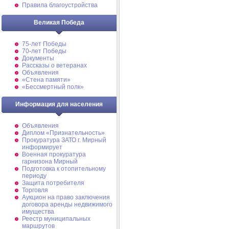
Правила благоустройства
Великая Победа
75-лет Победы
70-лет Победы
Документы
Рассказы о ветеранах
Объявления
«Стена памяти»
«Бессмертный полк»
Информация для населения
Объявления
Диплом «Признательность»
Прокуратура ЗАТО г. Мирный
информирует
Военная прокуратура
гарнизона Мирный
Подготовка к отопительному
периоду
Защита потребителя
Торговля
Аукцион на право заключения
договора аренды недвижимого
имущества
Реестр муниципальных
маршрутов