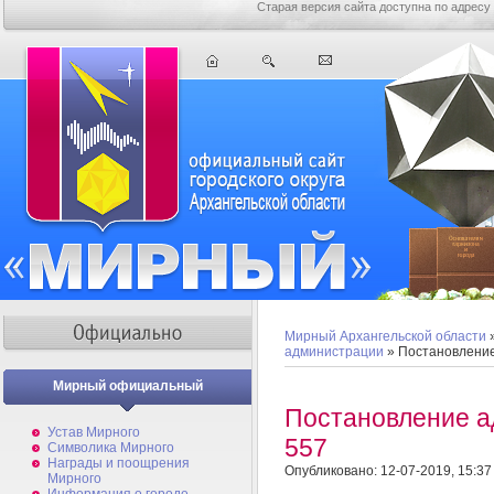
Старая версия сайта доступна по адресу
Мирный Архангельской области
администрации
» Постановлени
Мирный официальный
Постановление 
Устав Мирного
557
Символика Мирного
Награды и поощрения
Опубликовано: 12-07-2019, 15:37
Мирного