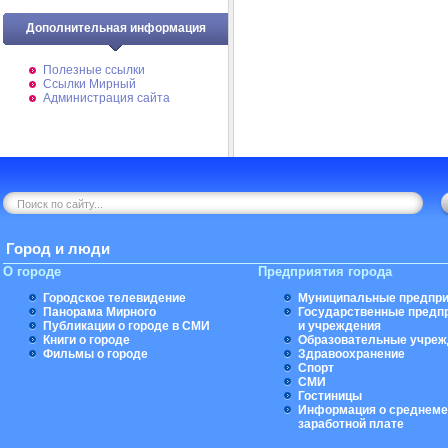
Дополнительная информация
Полезные ссылки
Ссылки Мирный
Администрация сайта
Город и люди
О городе
Предприятия города
Городское телевидение
Муниципальные предпри
Панорама Мирного
Государственные предп
Публикации о городе в СМИ
и учреждения
Книги о городе
Образовательные учреж
Фильмы о городе
Здравоохранение
Спорт
СМИ
Гостиницы
Информация о среднеме
заработной плате