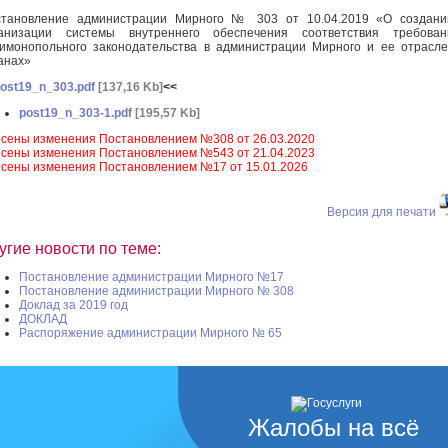
становление администрации Мирного № 303 от 10.04.2019 «О создани
ганизации системы внутреннего обеспечения соответствия требован
имонопольного законодательства в администрации Мирного и ее отрасл
анах»
ost19_n_303.pdf
[137,16 Kb]
<<
post19_n_303-1.pdf
[195,57 Kb]
сены изменения Постановлением №308 от 26.03.2020
сены изменения Постановлением №543 от 21.04.2023
сены изменения Постановлением №17 от 15.01.2026
Версия для печати
угие новости по теме:
Постановление администрации Мирного №17
Постановление администрации Мирного № 308
Доклад за 2019 год
ДОКЛАД
Распоряжение администрации Мирного № 65
Жалобы на всё