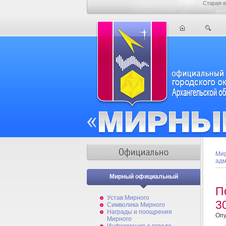
Старая в
Мир
адм
Мирный официальный
П
Устав Мирного
3
Символика Мирного
Награды и поощрения
Опу
Мирного