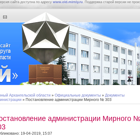
ерсия сайта доступна по адресу
www.old.mirniy.ru
. Поддержка старой версии не прои
ный Архангельской области
»
Официальные документы
»
Документы
инистрации
» Постановление администрации Мирного № 303
остановление администрации Мирного 
03
бликовано: 19-04-2019, 15:07