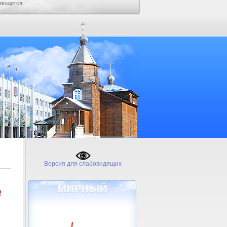
зводится.
Версия для слабовидящих
№