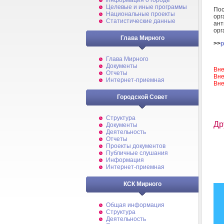
Информация о городе
Целевые и иные программы
По
Национальные проекты
ор
Статистические данные
ант
орг
Глава Мирного
>>
p
Глава Мирного
Документы
Вне
Отчеты
Вне
Интернет-приемная
Вне
Городской Совет
Структура
Др
Документы
Деятельность
Отчеты
Проекты документов
Публичные слушания
Информация
Интернет-приемная
КСК Мирного
Общая информация
Структура
Деятельность