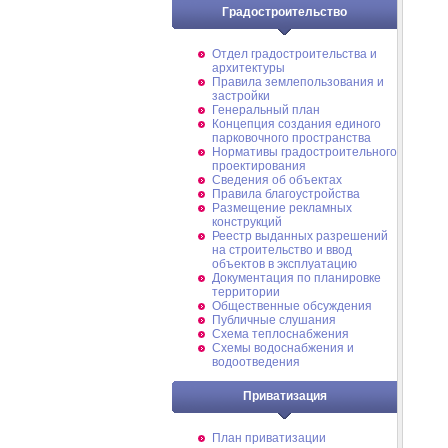
Градостроительство
Отдел градостроительства и
архитектуры
Правила землепользования и
застройки
Генеральный план
Концепция создания единого
парковочного пространства
Нормативы градостроительного
проектирования
Сведения об объектах
Правила благоустройства
Размещение рекламных
конструкций
Реестр выданных разрешений
на строительство и ввод
объектов в эксплуатацию
Документация по планировке
территории
Общественные обсуждения
Публичные слушания
Схема теплоснабжения
Схемы водоснабжения и
водоотведения
Приватизация
План приватизации