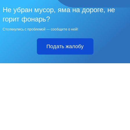
Не убран мусор, яма на дороге, не
горит фонарь?
Столкнулись с проблемой — сообщите о ней!
Подать жалобу