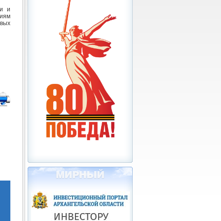
и и
иям
евых