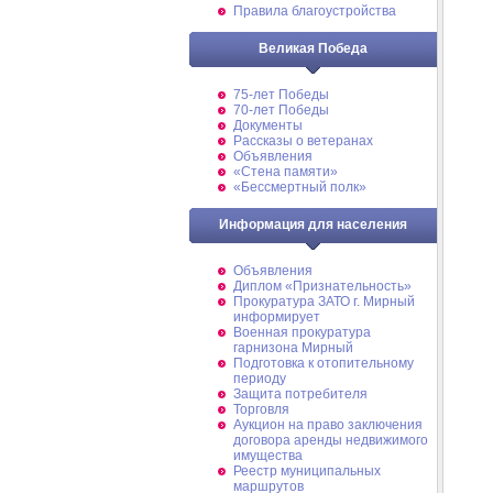
Правила благоустройства
Великая Победа
75-лет Победы
70-лет Победы
Документы
Рассказы о ветеранах
Объявления
«Стена памяти»
«Бессмертный полк»
Информация для населения
Объявления
Диплом «Признательность»
Прокуратура ЗАТО г. Мирный
информирует
Военная прокуратура
гарнизона Мирный
Подготовка к отопительному
периоду
Защита потребителя
Торговля
Аукцион на право заключения
договора аренды недвижимого
имущества
Реестр муниципальных
маршрутов