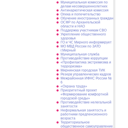
Муниципальная комиссия по
делам несовершеннолетних
Антинаркотическая комиссия
Опека и попечительство
Обучение иностранных граждан
ОСФР по Архангельской
области и НАО
Поддержка участникам СВО
Укрепление общественного
здоровья
ГО и ЧС Мирного информирует
МО МВД России по ЗАТО
г.Мирный
Муниципальная cлужба
Противодействие коррупции
«Профилактика экстремизма и
терроризма»
Мирнинская городская ТИК
Резерв управленческих кадров
Межрайонная ИФНС России №
6
«Охрана труда»
Приоритетный проект
«Формирование комфортной
городской среды»
Противодействие нелегальной
занятости
Неформальная занятость и
работники предпенсионного
возраста
Территориальное
общественное самоуправление