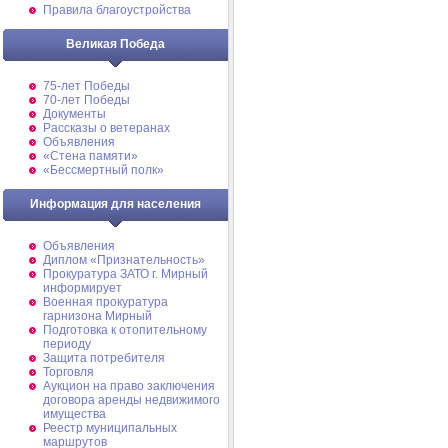
Правила благоустройства
Великая Победа
75-лет Победы
70-лет Победы
Документы
Рассказы о ветеранах
Объявления
«Стена памяти»
«Бессмертный полк»
Информация для населения
Объявления
Диплом «Признательность»
Прокуратура ЗАТО г. Мирный
информирует
Военная прокуратура
гарнизона Мирный
Подготовка к отопительному
периоду
Защита потребителя
Торговля
Аукцион на право заключения
договора аренды недвижимого
имущества
Реестр муниципальных
маршрутов