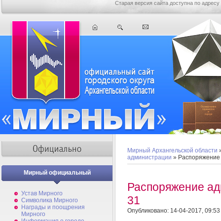
Старая версия сайта доступна по адресу
Мирный Архангельской области
администрации
» Распоряжение
Мирный официальный
Распоряжение а
Устав Мирного
31
Символика Мирного
Награды и поощрения
Опубликовано: 14-04-2017, 09:53
Мирного