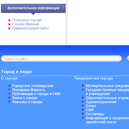
Дополнительная информация
Полезные ссылки
Ссылки Мирный
Администрация сайта
Город и люди
О городе
Предприятия города
Городское телевидение
Муниципальные предпри
Панорама Мирного
Государственные предп
Публикации о городе в СМИ
и учреждения
Книги о городе
Образовательные учреж
Фильмы о городе
Здравоохранение
Спорт
СМИ
Гостиницы
Информация о среднеме
заработной плате