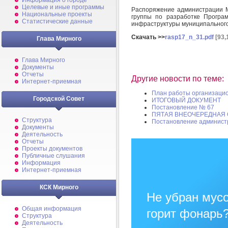
Информация о городе
Целевые и иные программы
Распоряжение администрации М
Национальные проекты
группы по разработке Програ
Статистические данные
инфраструктуры муниципального
Скачать >>
rasp17_n_31.pdf
[93,
Глава Мирного
Глава Мирного
Документы
Отчеты
Другие новости по теме:
Интернет-приемная
План работы организацио
Городской Совет
ИТОГОВЫЙ ДОКУМЕНТ
Постановление № 67
ПЯТАЯ ВНЕОЧЕРЕДНАЯ 
Структура
Постановление админист
Документы
Деятельность
Отчеты
Проекты документов
Публичные слушания
Информация
Интернет-приемная
КСК Мирного
Не убран мусо
Общая информация
горит фонарь
Структура
Деятельность