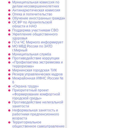
Муниципальная комиссия по
делам несовершеннолетних
Антинаркотическая комиссия
Опека и попечительство
Обучение иностранных граждан
ОСФР по Архангельской
области и НАО
Поддержка участникам СВО
Укрепление общественного
здоровья
ГО и ЧС Мирного информирует
МО МВД России по ЗАТО
г.Мирный
Муниципальная cлужба
Противодействие коррупции
«Профилактика экстремизма и
терроризма»
Мирнинская городская ТИК
Резерв управленческих кадров
Межрайонная ИФНС России №
6
«Охрана труда»
Приоритетный проект
«Формирование комфортной
городской среды»
Противодействие нелегальной
занятости
Неформальная занятость и
работники предпенсионного
возраста
Территориальное
общественное самоуправление