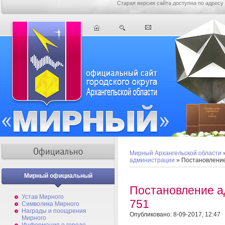
Старая версия сайта доступна по адресу
Мирный Архангельской области
администрации
» Постановлени
Мирный официальный
Постановление 
Устав Мирного
751
Символика Мирного
Награды и поощрения
Опубликовано: 8-09-2017, 12:47
Мирного