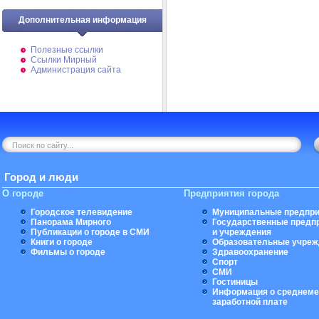
Дополнительная информация
Полезные ссылки
Ссылки Мирный
Администрация сайта
Город и люди
О городе
Предприятия города
Городское телевидение
Муниципальные предпри
Панорама Мирного
Государственные предп
Публикации о городе в СМИ
и учреждения
Книги о городе
Образовательные учреж
Фильмы о городе
Здравоохранение
Спорт
СМИ
Гостиницы
Информация о среднеме
заработной плате