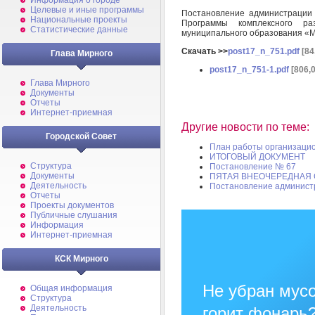
Информация о городе
Целевые и иные программы
Постановление администрации
Национальные проекты
Программы комплексного ра
Статистические данные
муниципального образования «М
Скачать >>
post17_n_751.pdf
[84
Глава Мирного
post17_n_751-1.pdf
[806,
Глава Мирного
Документы
Отчеты
Интернет-приемная
Другие новости по теме:
Городской Совет
План работы организацио
ИТОГОВЫЙ ДОКУМЕНТ
Структура
Постановление № 67
Документы
ПЯТАЯ ВНЕОЧЕРЕДНАЯ 
Деятельность
Постановление админист
Отчеты
Проекты документов
Публичные слушания
Информация
Интернет-приемная
КСК Мирного
Не убран мусо
Общая информация
Структура
Деятельность
горит фонарь