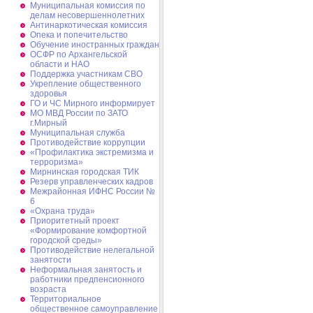
Муниципальная комиссия по
делам несовершеннолетних
Антинаркотическая комиссия
Опека и попечительство
Обучение иностранных граждан
ОСФР по Архангельской
области и НАО
Поддержка участникам СВО
Укрепление общественного
здоровья
ГО и ЧС Мирного информирует
МО МВД России по ЗАТО
г.Мирный
Муниципальная cлужба
Противодействие коррупции
«Профилактика экстремизма и
терроризма»
Мирнинская городская ТИК
Резерв управленческих кадров
Межрайонная ИФНС России №
6
«Охрана труда»
Приоритетный проект
«Формирование комфортной
городской среды»
Противодействие нелегальной
занятости
Неформальная занятость и
работники предпенсионного
возраста
Территориальное
общественное самоуправление