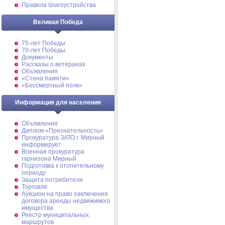
Правила благоустройства
Великая Победа
75-лет Победы
70-лет Победы
Документы
Рассказы о ветеранах
Объявления
«Стена памяти»
«Бессмертный полк»
Информация для населения
Объявления
Диплом «Признательность»
Прокуратура ЗАТО г. Мирный
информирует
Военная прокуратура
гарнизона Мирный
Подготовка к отопительному
периоду
Защита потребителя
Торговля
Аукцион на право заключения
договора аренды недвижимого
имущества
Реестр муниципальных
маршрутов