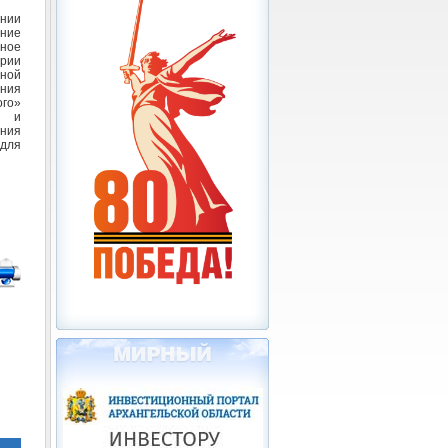
ении
ние
сное
рии
ной
ния
го»
а и
ния
 для