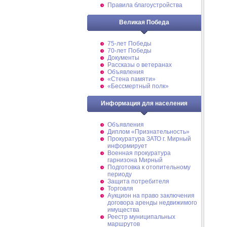
Правила благоустройства
Великая Победа
75-лет Победы
70-лет Победы
Документы
Рассказы о ветеранах
Объявления
«Стена памяти»
«Бессмертный полк»
Информация для населения
Объявления
Диплом «Признательность»
Прокуратура ЗАТО г. Мирный
информирует
Военная прокуратура
гарнизона Мирный
Подготовка к отопительному
периоду
Защита потребителя
Торговля
Аукцион на право заключения
договора аренды недвижимого
имущества
Реестр муниципальных
маршрутов