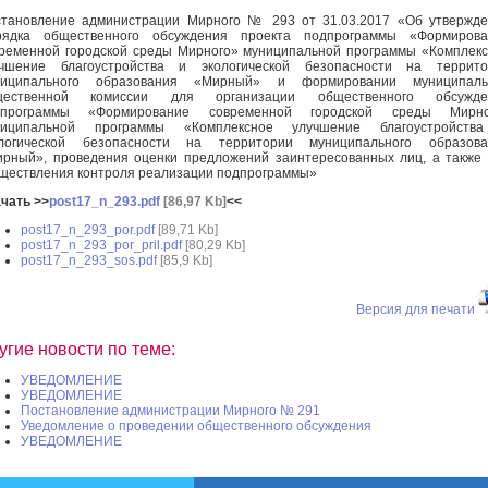
тановление администрации Мирного № 293 от 31.03.2017 «Об утвержд
рядка общественного обсуждения проекта подпрограммы «Формирова
ременной городской среды Мирного» муниципальной программы «Комплек
учшение благоустройства и экологической безопасности на террито
ниципального образования «Мирный» и формировании муниципаль
щественной комиссии для организации общественного обсужде
дпрограммы «Формирование современной городской среды Мирно
ниципальной программы «Комплексное улучшение благоустройств
ологической безопасности на территории муниципального образова
рный», проведения оценки предложений заинтересованных лиц, а также
ществления контроля реализации подпрограммы»
чать >>
post17_n_293.pdf
[86,97 Kb]
<<
post17_n_293_por.pdf
[89,71 Kb]
post17_n_293_por_pril.pdf
[80,29 Kb]
post17_n_293_sos.pdf
[85,9 Kb]
Версия для печати
угие новости по теме:
УВЕДОМЛЕНИЕ
УВЕДОМЛЕНИЕ
Постановление администрации Мирного № 291
Уведомление о проведении общественного обсуждения
УВЕДОМЛЕНИЕ