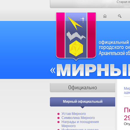
Старая в
Мир
адм
Мирный официальный
П
Устав Мирного
2
Символика Мирного
Награды и поощрения
Опу
Мирного