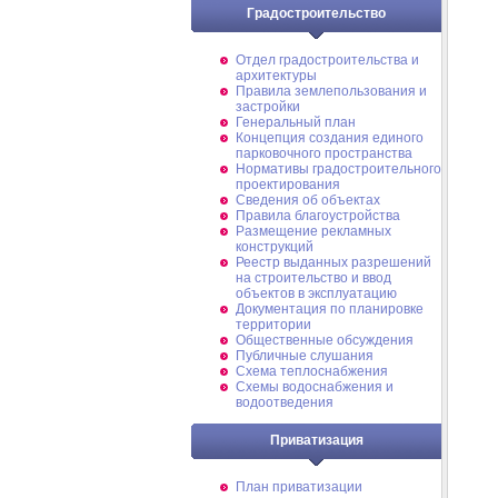
Градостроительство
Отдел градостроительства и
архитектуры
Правила землепользования и
застройки
Генеральный план
Концепция создания единого
парковочного пространства
Нормативы градостроительного
проектирования
Сведения об объектах
Правила благоустройства
Размещение рекламных
конструкций
Реестр выданных разрешений
на строительство и ввод
объектов в эксплуатацию
Документация по планировке
территории
Общественные обсуждения
Публичные слушания
Схема теплоснабжения
Схемы водоснабжения и
водоотведения
Приватизация
План приватизации