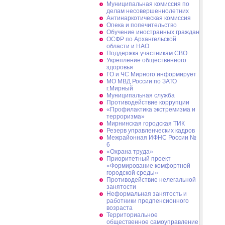
Муниципальная комиссия по
делам несовершеннолетних
Антинаркотическая комиссия
Опека и попечительство
Обучение иностранных граждан
ОСФР по Архангельской
области и НАО
Поддержка участникам СВО
Укрепление общественного
здоровья
ГО и ЧС Мирного информирует
МО МВД России по ЗАТО
г.Мирный
Муниципальная cлужба
Противодействие коррупции
«Профилактика экстремизма и
терроризма»
Мирнинская городская ТИК
Резерв управленческих кадров
Межрайонная ИФНС России №
6
«Охрана труда»
Приоритетный проект
«Формирование комфортной
городской среды»
Противодействие нелегальной
занятости
Неформальная занятость и
работники предпенсионного
возраста
Территориальное
общественное самоуправление