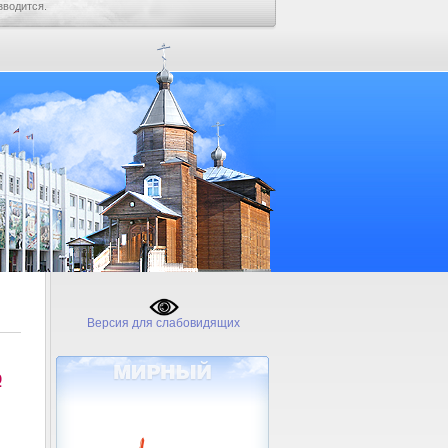
зводится.
Версия для слабовидящих
№