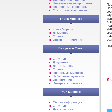
Информация о городе
Целевые и иные программы
Пос
Национальные проекты
По
Статистические данные
сов
ул
му
Глава Мирного
об
по
му
Глава Мирного
эк
Документы
«Ми
Отчеты
осу
Интернет-приемная
Ска
Городской Совет
Структура
Документы
Деятельность
Отчеты
Проекты документов
Публичные слушания
Др
Информация
Интернет-приемная
КСК Мирного
Общая информация
Структура
Деятельность