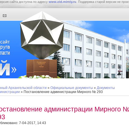
ерсия сайта доступна по адресу
www.old.mirniy.ru
. Поддержка старой версии не прои
ный Архангельской области
»
Официальные документы
»
Документы
инистрации
» Постановление администрации Мирного № 293
остановление администрации Мирного 
93
бликовано: 7-04-2017, 14:43