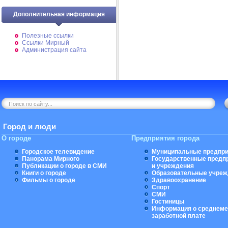
Дополнительная информация
Полезные ссылки
Ссылки Мирный
Администрация сайта
Город и люди
О городе
Предприятия города
Городское телевидение
Муниципальные предпри
Панорама Мирного
Государственные предп
Публикации о городе в СМИ
и учреждения
Книги о городе
Образовательные учреж
Фильмы о городе
Здравоохранение
Спорт
СМИ
Гостиницы
Информация о среднеме
заработной плате