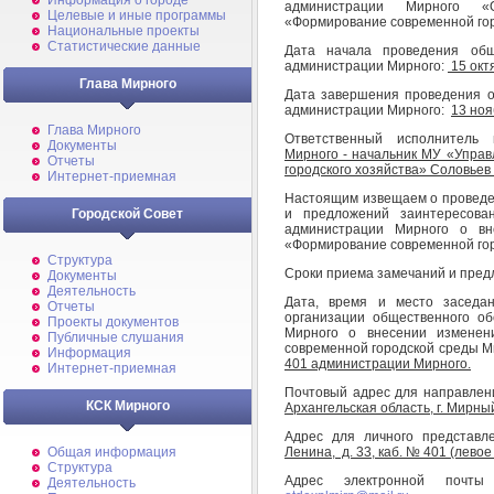
Информация о городе
администрации Мирного «
Целевые и иные программы
«Формирование современной го
Национальные проекты
Статистические данные
Дата начала проведения общ
администрации Мирного:
15 окт
Глава Мирного
Дата завершения проведения о
администрации Мирного:
13 ноя
Глава Мирного
Ответственный исполнитель
Документы
Мирного - начальник МУ «Управ
Отчеты
городского хозяйства» Соловье
Интернет-приемная
Настоящим извещаем о проведе
и предложений заинтересова
Городской Совет
администрации Мирного о вн
«Формирование современной гор
Структура
Сроки приема замечаний и пред
Документы
Деятельность
Дата, время и место заседа
Отчеты
организации общественного о
Проекты документов
Мирного о внесении изменен
Публичные слушания
современной городской среды М
Информация
401 администрации Мирного.
Интернет-приемная
Почтовый адрес для направлен
КСК Мирного
Архангельская область, г. Мирный,
Адрес для личного представ
Ленина, д. 33, каб. № 401 (левое
Общая информация
Структура
Адрес электронной почт
Деятельность