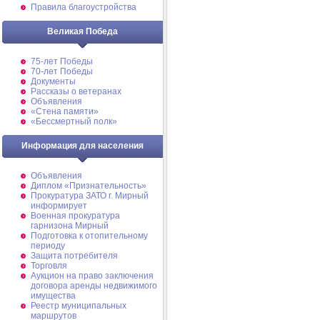
Правила благоустройства
Великая Победа
75-лет Победы
70-лет Победы
Документы
Рассказы о ветеранах
Объявления
«Стена памяти»
«Бессмертный полк»
Информация для населения
Объявления
Диплом «Признательность»
Прокуратура ЗАТО г. Мирный
информирует
Военная прокуратура
гарнизона Мирный
Подготовка к отопительному
периоду
Защита потребителя
Торговля
Аукцион на право заключения
договора аренды недвижимого
имущества
Реестр муниципальных
маршрутов