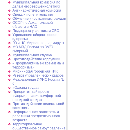
Муниципальная комиссия по
делам несовершеннолетних
Антинаркотическая комиссия
Опека и попечительство
Обучение иностранных граждан
ОСФР по Архангельской
области и НАО
Поддержка участникам СВО
Укрепление общественного
здоровья
ГО и ЧС Мирного информирует
МО МВД России по ЗАТО
г.Мирный
Муниципальная cлужба
Противодействие коррупции
«Профилактика экстремизма и
терроризма»
Мирнинская городская ТИК
Резерв управленческих кадров
Межрайонная ИФНС России №
6
«Охрана труда»
Приоритетный проект
«Формирование комфортной
городской среды»
Противодействие нелегальной
занятости
Неформальная занятость и
работники предпенсионного
возраста
Территориальное
общественное самоуправление