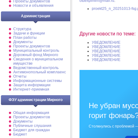
otdexplmirn@mail.ru
.
Проекты документов
Новости и объявления
proekt25_n_20251013-fsg.
Администрация
Структура
Задачи и функции
Другие новости по теме:
План работы
Документы
УВЕДОМЛЕНИЕ
Проекты документов
УВЕДОМЛЕНИЕ
Муниципальный контроль
УВЕДОМЛЕНИЕ
Дорожный фонд Мирного
УВЕДОМЛЕНИЕ
Cведения о муниципальном
УВЕДОМЛЕНИЕ
имуществе
Ведомственный контроль
Антимонопольный комплаенс
Отчеты
Информационные системы
Защита информации
Интернет-приемная
ФЭУ администрации Мирного
Не убран мусо
Общая информация
горит фонарь
Проекты документов
Документы
Публичные слушания
Столкнулись с проблемой —
Бюджет для граждан
Бюджет