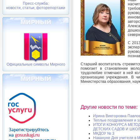
Пресс-служба:
насчи
новости, статьи, фоторепортажи
требо
руков
иннов
авторс
Алекс
дошко
северн
С 2013
экспе
руко
познав
Старший воспитатель стремится
Официальные символы Мирного
помогает в становлении молод
трудолюбие отмечают в ней кол
организацию учреждения. В ч
Министерства образования, наук
Другие новости по теме:
Ирина Викторовна Павло
Теплые поздравления и 
ИТОГИ КОНКУРСА МЕТО
ДЕТСКИХ САДОВ И ШКО
МКДОУ № 3
Накануне Дня учителя в 