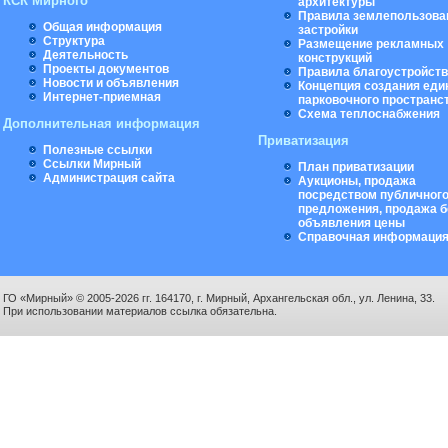
КСК Мирного
архитектуры
Правила землепользова
Общая информация
застройки
Структура
Размещение рекламных
Деятельность
конструкций
Проекты документов
Правила благоустройст
Новости и объявления
Концепция создания еди
Интернет-приемная
парковочного пространс
Схема теплоснабжения
Дополнительная информация
Приватизация
Полезные ссылки
Ссылки Мирный
План приватизации
Администрация сайта
Аукционы, продажа
посредством публичног
предложения, продажа б
объявления цены
Справочная информаци
ГО «Мирный» © 2005-2026 гг. 164170, г. Мирный, Архангельская обл., ул. Ленина, 33.
При использовании материалов ссылка обязательна.