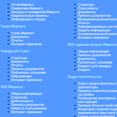
Устав Мирного
Структура
Символика Мирного
План работы
Награды и поощрения Мирного
Документы
Национальные проекты
Проекты документов
Информация о городе
Муниципальный контрол
Отчеты
Глава Мирного
Информационные систе
Защита информации
Глава Мирного
Антимонопольный комп
Документы
Интернет-приемная
Отчеты
Интернет-приемная
ФЭУ администрации Мирног
Городской Совет
Общая информация
Проекты документов
Структура
Документы
Документы
Публичные слушания
Отчеты
Бюджет для граждан
Проекты документов
Бюджет
Публичные слушания
Информация
Градостроительство
Интернет-приемная
Отдел градостроительст
КСК Мирного
архитектуры
Правила землепользова
Общая информация
застройки
Структура
Размещение рекламных
Деятельность
конструкций
Проекты документов
Правила благоустройст
Новости и объявления
Концепция создания еди
Интернет-приемная
парковочного пространс
Схема теплоснабжения