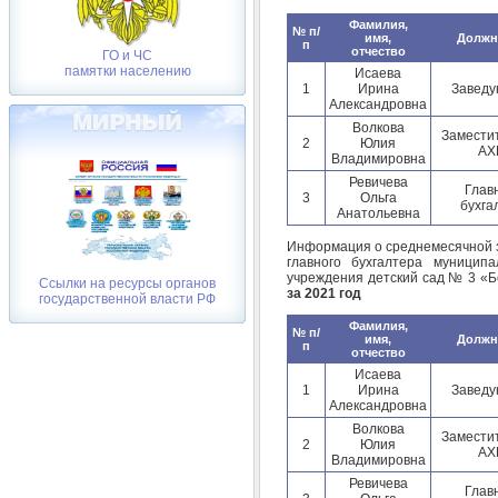
Фамилия,
№ п/
имя,
Должн
п
отчество
ГО и ЧС
памятки населению
Исаева
1
Ирина
Завед
Александровна
Волкова
Замести
2
Юлия
АХ
Владимировна
Ревичева
Глав
3
Ольга
бухга
Анатольевна
Информация о среднемесячной з
главного бухгалтера муниципа
учреждения детский сад № 3 «Б
Ссылки на ресурсы органов
за 2021 год
государственной власти РФ
Фамилия,
№ п/
имя,
Должн
п
отчество
Исаева
1
Ирина
Завед
Александровна
Волкова
Замести
2
Юлия
АХ
Владимировна
Ревичева
Глав