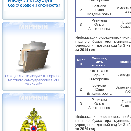
Волкова
Заместит
2
Юлия
АХ
Владимировна
Ревичева
Глав
3
Ольга
бухга
Анатольевна
Информация о среднемесячной з
главного бухгалтера муниципа
учреждения детский сад № 3 «Б
за 2019 год
Фамилия,
№ п/
имя,
Должн
п
отчество
Фаттахова
1
Ирина
Заведу
Официальные документы органов
Викторовна
местного самоуправления МО
"Мирный"
Волкова
Заместит
2
Юлия
АХ
Владимировна
Ревичева
Глав
3
Ольга
бухга
Анатольевна
Информация о среднемесячной з
главного бухгалтера муниципа
учреждения детский сад № 3 «Б
за 2020 год