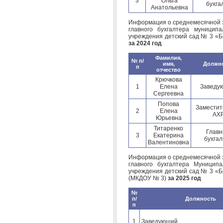
3
Ольга
бухга
Анатольевна
Информация о среднемесячной з
главного бухгалтера муниципа
учреждения детский сад № 3 «Б
за 2024 год
Фамилия,
№ п/
имя,
Должн
п
отчество
Крючкова
1
Елена
Заведу
Сергеевна
Попова
Заместит
2
Елена
АХ
Юрьевна
Титаренко
Глав
3
Екатерина
бухгал
Валентиновна
Информация о среднемесячной з
главного бухгалтера Муниципа
учреждения детский сад № 3 «Б
(МКДОУ № 3)
за 2025 год
№
п/
Должность
п
1
Заведующий