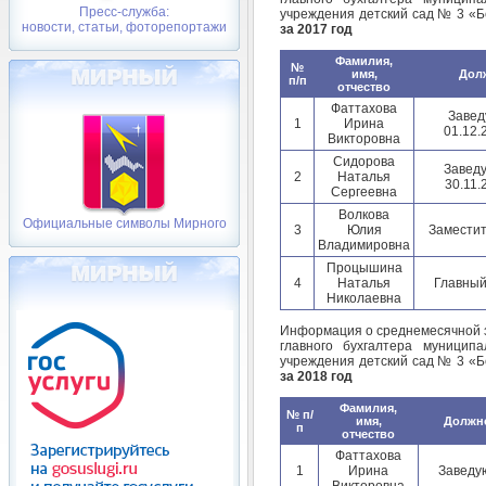
Пресс-служба:
учреждения детский сад № 3 «Б
новости, статьи, фоторепортажи
за 2017 год
Фамилия,
№
имя,
Дол
п/п
отчество
Фаттахова
Завед
1
Ирина
01.12.
Викторовна
Сидорова
Завед
2
Наталья
30.11.
Сергеевна
Волкова
Официальные символы Мирного
3
Юлия
Заместит
Владимировна
Процышина
4
Наталья
Главный
Николаевна
Информация о среднемесячной з
главного бухгалтера муниципа
учреждения детский сад № 3 «Б
за 2018 год
Фамилия,
№ п/
имя,
Должн
п
отчество
Фаттахова
1
Ирина
Заведу
Викторовна