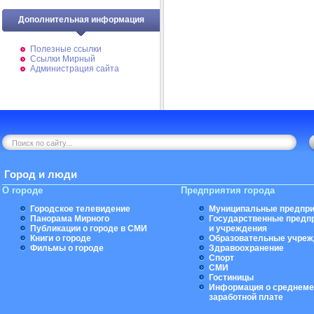
Дополнительная информация
Полезные ссылки
Ссылки Мирный
Администрация сайта
Город и люди
О городе
Предприятия города
Городское телевидение
Муниципальные предпри
Панорама Мирного
Государственные предп
Публикации о городе в СМИ
и учреждения
Книги о городе
Образовательные учреж
Фильмы о городе
Здравоохранение
Спорт
СМИ
Гостиницы
Информация о среднеме
заработной плате