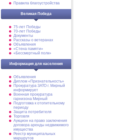
Правила благоустройства
Великая Победа
75-лет Победы
70-лет Победы
Документы
Рассказы о ветеранах
Объявления
«Стена памяти»
«Бессмертный полк»
Информация для населения
Объявления
Диплом «Признательность»
Прокуратура ЗАТО г. Мирный
информирует
Военная прокуратура
гарнизона Мирный
Подготовка к отопительному
периоду
Защита потребителя
Торговля
Аукцион на право заключения
договора аренды недвижимого
имущества
Реестр муниципальных
маршрутов