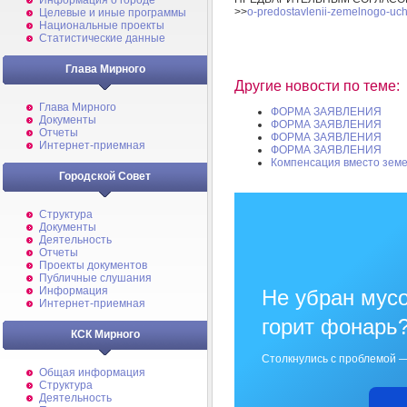
Информация о городе
>>
o-predostavlenii-zemelnogo-ucha
Целевые и иные программы
Национальные проекты
Статистические данные
Глава Мирного
Другие новости по теме:
Глава Мирного
ФОРМА ЗАЯВЛЕНИЯ
Документы
ФОРМА ЗАЯВЛЕНИЯ
Отчеты
ФОРМА ЗАЯВЛЕНИЯ
Интернет-приемная
ФОРМА ЗАЯВЛЕНИЯ
Компенсация вместо земе
Городской Совет
Структура
Документы
Деятельность
Отчеты
Проекты документов
Публичные слушания
Информация
Не убран мусо
Интернет-приемная
горит фонарь
КСК Мирного
Столкнулись с проблемой —
Общая информация
Структура
Деятельность