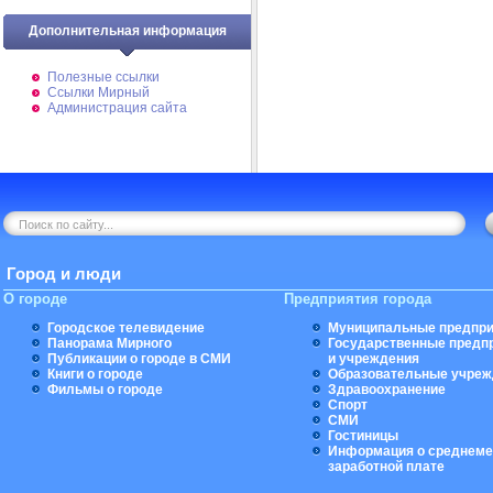
Дополнительная информация
Полезные ссылки
Ссылки Мирный
Администрация сайта
Город и люди
О городе
Предприятия города
Городское телевидение
Муниципальные предпри
Панорама Мирного
Государственные предп
Публикации о городе в СМИ
и учреждения
Книги о городе
Образовательные учреж
Фильмы о городе
Здравоохранение
Спорт
СМИ
Гостиницы
Информация о среднеме
заработной плате