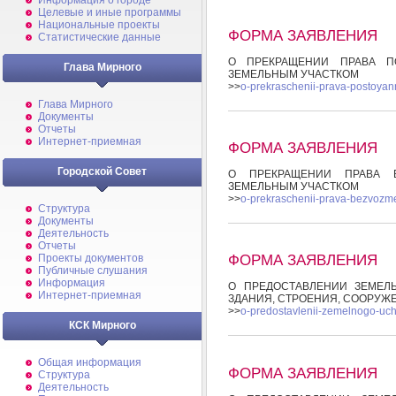
Информация о городе
Целевые и иные программы
Национальные проекты
ФОРМА ЗАЯВЛЕНИЯ
Статистические данные
О ПРЕКРАЩЕНИИ ПРАВА ПО
Глава Мирного
ЗЕМЕЛЬНЫМ УЧАСТКОМ
>>
o-prekraschenii-prava-postoyan
Глава Мирного
Документы
Отчеты
Интернет-приемная
ФОРМА ЗАЯВЛЕНИЯ
Городской Совет
О ПРЕКРАЩЕНИИ ПРАВА Б
ЗЕМЕЛЬНЫМ УЧАСТКОМ
>>
o-prekraschenii-prava-bezvozm
Структура
Документы
Деятельность
Отчеты
ФОРМА ЗАЯВЛЕНИЯ
Проекты документов
Публичные слушания
Информация
О ПРЕДОСТАВЛЕНИИ ЗЕМЕЛ
Интернет-приемная
ЗДАНИЯ, СТРОЕНИЯ, СООРУЖ
>>
o-predostavlenii-zemelnogo-uch
КСК Мирного
Общая информация
ФОРМА ЗАЯВЛЕНИЯ
Структура
Деятельность