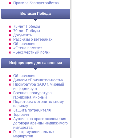
Правила благоустройства
Великая Победа
75-лет Победы
70-лет Победы
Документы
Рассказы о ветеранах
Объявления
«Стена памяти»
«Бессмертный полк»
Информация для населения
Объявления
Диплом «Признательность»
Прокуратура ЗАТО г. Мирный
информирует
Военная прокуратура
гарнизона Мирный
Подготовка к отопительному
периоду
Защита потребителя
Торговля
Аукцион на право заключения
договора аренды недвижимого
имущества
Реестр муниципальных
маршрутов