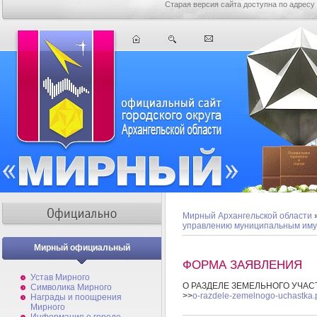
Старая версия сайта доступна по адресу
Мирный Архангельской области
управлению муниципальным им
Мирный официальный
ФОРМА ЗАЯВЛЕНИЯ
Устав Мирного
О РАЗДЕЛЕ ЗЕМЕЛЬНОГО УЧАС
Символика Мирного
>>
o-razdele-zemelnogo-uchastka.
Награды и поощрения
Мирного