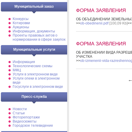
Муниципальный заказ
ФОРМА ЗАЯВЛЕНИЯ
Конкурсы
ОБ ОБЪЕДИНЕНИИ ЗЕМЕЛЬНЫ
Котировки
>>
ob-obedinenii.pdf
[100,09 Kb]
<<
Аукционы
Информация, документы
Проекты правовых актов о
нормировании в сфере закупок
ФОРМА ЗАЯВЛЕНИЯ
Муниципальные услуги
ОБ ИЗМЕНЕНИИ ВИДА РАЗРЕШ
УЧАСТКА
>>
ob-izmenenii-vida-razreshennog
Информация
Технологические схемы
МФЦ
Услуги в электронном виде
Услуги опеки в электронном
виде
Госуслуги в электронном виде
Пресс-служба
Новости
Статьи
Фоторепортажи
Видеосюжеты
Городское телевидение