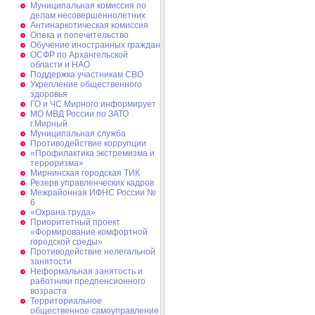
Муниципальная комиссия по
делам несовершеннолетних
Антинаркотическая комиссия
Опека и попечительство
Обучение иностранных граждан
ОСФР по Архангельской
области и НАО
Поддержка участникам СВО
Укрепление общественного
здоровья
ГО и ЧС Мирного информирует
МО МВД России по ЗАТО
г.Мирный
Муниципальная cлужба
Противодействие коррупции
«Профилактика экстремизма и
терроризма»
Мирнинская городская ТИК
Резерв управленческих кадров
Межрайонная ИФНС России №
6
«Охрана труда»
Приоритетный проект
«Формирование комфортной
городской среды»
Противодействие нелегальной
занятости
Неформальная занятость и
работники предпенсионного
возраста
Территориальное
общественное самоуправление