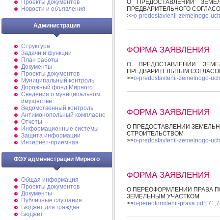
О ПРЕДОСТАВЛЕНИИ ЗЕМЕЛ
Проекты документов
ПРЕДВАРИТЕЛЬНОГО СОГЛАС
Новости и объявления
>>
o-predostavlenii-zemelnogo-ucha
Администрация
Структура
ФОРМА ЗАЯВЛЕНИЯ
Задачи и функции
План работы
О ПРЕДОСТАВЛЕНИИ ЗЕМЕ
Документы
ПРЕДВАРИТЕЛЬНЫМ СОГЛАСО
Проекты документов
>>
o-predostavlenii-zemelnogo-ucha
Муниципальный контроль
Дорожный фонд Мирного
Cведения о муниципальном
имуществе
Ведомственный контроль
ФОРМА ЗАЯВЛЕНИЯ
Антимонопольный комплаенс
Отчеты
О ПРЕДОСТАВЛЕНИИ ЗЕМЕЛЬНО
Информационные системы
СТРОИТЕЛЬСТВОМ
Защита информации
>>
o-predostavlenii-zemelnogo-uch
Интернет-приемная
ФЭУ администрации Мирного
ФОРМА ЗАЯВЛЕНИЯ
Общая информация
Проекты документов
О ПЕРЕОФОРМЛЕНИИ ПРАВА П
Документы
ЗЕМЕЛЬНЫМ УЧАСТКОМ
Публичные слушания
>>
o-pereoformlenii-prava.pdf
[71,7
Бюджет для граждан
Бюджет