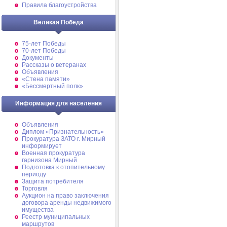
Правила благоустройства
Великая Победа
75-лет Победы
70-лет Победы
Документы
Рассказы о ветеранах
Объявления
«Стена памяти»
«Бессмертный полк»
Информация для населения
Объявления
Диплом «Признательность»
Прокуратура ЗАТО г. Мирный
информирует
Военная прокуратура
гарнизона Мирный
Подготовка к отопительному
периоду
Защита потребителя
Торговля
Аукцион на право заключения
договора аренды недвижимого
имущества
Реестр муниципальных
маршрутов