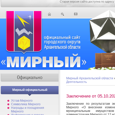
Старая версия сайта доступна по адресу
Мирный Архангельской области
Деятельность
Мирный официальный
Заключение от 05.10.20
Устав Мирного
Заключение по результатам э
Символика Мирного
Мирного «О внесении измен
Награды и поощрения
муниципальным имуществом
Мирного
администрации Мирного от 12 н