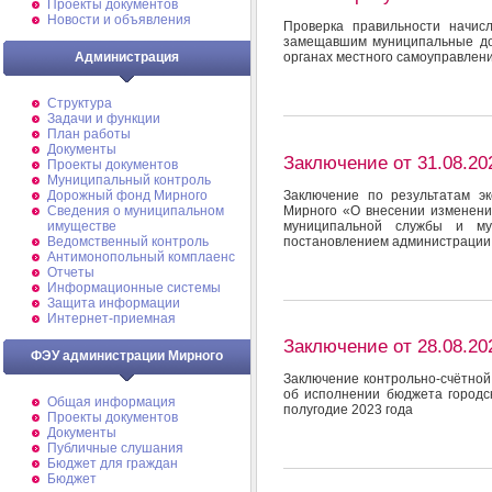
Проекты документов
Новости и объявления
Проверка правильности начис
замещавшим муниципальные до
Администрация
органах местного самоуправлен
Структура
Задачи и функции
План работы
Документы
Заключение от 31.08.20
Проекты документов
Муниципальный контроль
Заключение по результатам э
Дорожный фонд Мирного
Мирного «О внесении изменени
Cведения о муниципальном
муниципальной службы и му
имуществе
постановлением администрации 
Ведомственный контроль
Антимонопольный комплаенс
Отчеты
Информационные системы
Защита информации
Интернет-приемная
Заключение от 28.08.20
ФЭУ администрации Мирного
Заключение контрольно-счётной
об исполнении бюджета городск
Общая информация
полугодие 2023 года
Проекты документов
Документы
Публичные слушания
Бюджет для граждан
Бюджет