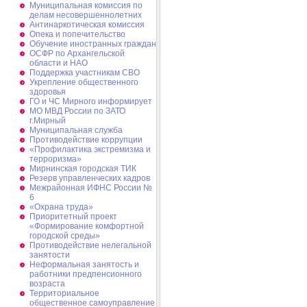
Муниципальная комиссия по
делам несовершеннолетних
Антинаркотическая комиссия
Опека и попечительство
Обучение иностранных граждан
ОСФР по Архангельской
области и НАО
Поддержка участникам СВО
Укрепление общественного
здоровья
ГО и ЧС Мирного информирует
МО МВД России по ЗАТО
г.Мирный
Муниципальная cлужба
Противодействие коррупции
«Профилактика экстремизма и
терроризма»
Мирнинская городская ТИК
Резерв управленческих кадров
Межрайонная ИФНС России №
6
«Охрана труда»
Приоритетный проект
«Формирование комфортной
городской среды»
Противодействие нелегальной
занятости
Неформальная занятость и
работники предпенсионного
возраста
Территориальное
общественное самоуправление