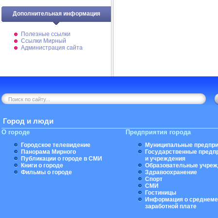
Дополнительная информация
Полезные ссылки
Ссылки Мирный
Администрация сайта
Город и люди
О городе
Предприятия города
Городское телевидение
Муниципальные предпри
Панорама Мирного
Государственные предп
Публикации о городе в СМИ
и учреждения
Книги о городе
Образовательные учреж
Фильмы о городе
Здравоохранение
Спорт
СМИ
Гостиницы
Информация о среднеме
заработной плате