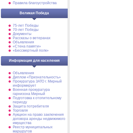
Правила благоустройства
Великая Победа
75-лет Победы
70-лет Победы
Документы
Рассказы о ветеранах
Объявления
«Стена памяти»
«Бессмертный полк»
Информация для населения
Объявления
Диплом «Признательность»
Прокуратура ЗАТО г. Мирный
информирует
Военная прокуратура
гарнизона Мирный
Подготовка к отопительному
периоду
Защита потребителя
Торговля
Аукцион на право заключения
договора аренды недвижимого
имущества
Реестр муниципальных
маршрутов