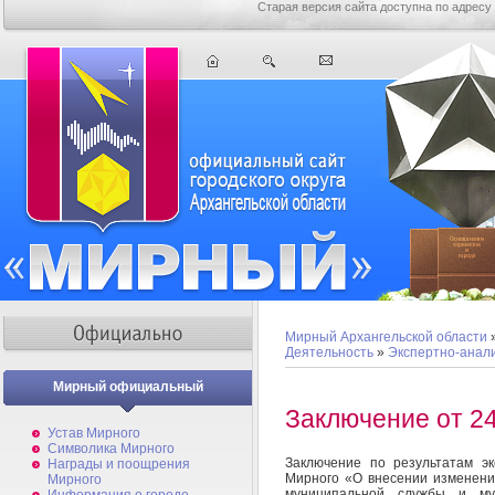
Старая версия сайта доступна по адресу
Мирный Архангельской области
Деятельность
»
Экспертно-анал
Мирный официальный
Заключение от 24
Устав Мирного
Символика Мирного
Заключение по результатам э
Награды и поощрения
Мирного «О внесении изменени
Мирного
муниципальной службы и му