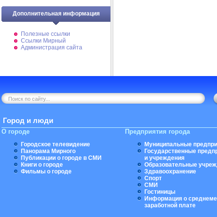
Дополнительная информация
Полезные ссылки
Ссылки Мирный
Администрация сайта
Город и люди
О городе
Предприятия города
Городское телевидение
Муниципальные предпри
Панорама Мирного
Государственные предп
Публикации о городе в СМИ
и учреждения
Книги о городе
Образовательные учреж
Фильмы о городе
Здравоохранение
Спорт
СМИ
Гостиницы
Информация о среднеме
заработной плате