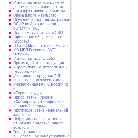
Муниципальная комиссия по
делам несовершеннолетних
Антинаркотическая комиссия
Опека и попечительство
Обучение иностранных граждан
ОСФР по Архангельской
области и НАО
Поддержка участникам СВО
Укрепление общественного
здоровья
ГО и ЧС Мирного информирует
МО МВД России по ЗАТО
г.Мирный
Муниципальная cлужба
Противодействие коррупции
«Профилактика экстремизма и
терроризма»
Мирнинская городская ТИК
Резерв управленческих кадров
Межрайонная ИФНС России №
6
«Охрана труда»
Приоритетный проект
«Формирование комфортной
городской среды»
Противодействие нелегальной
занятости
Неформальная занятость и
работники предпенсионного
возраста
Территориальное
общественное самоуправление