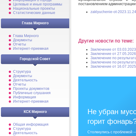
Информация о городе
постановлением администрации 
Целевые и иные программы
Национальные проекты
zaklyuchenie-ot-2023.11.24
Статистические данные
Глава Мирного
Глава Мирного
Документы
Другие новости по теме:
Отчеты
Интернет-приемная
Заключение от 03.03.2023
Заключение от 27.05.2026
Заключение по результат
Городской Совет
Заключение по результат
Заключение от 16.07.2025
Структура
Документы
Деятельность
Отчеты
Проекты документов
Публичные слушания
Информация
Интернет-приемная
Не убран мусо
КСК Мирного
горит фонарь
Общая информация
Структура
Столкнулись с проблемой —
Деятельность