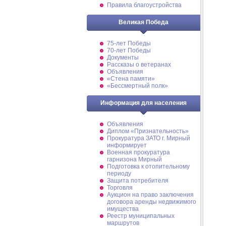
Правила благоустройства
Великая Победа
75-лет Победы
70-лет Победы
Документы
Рассказы о ветеранах
Объявления
«Стена памяти»
«Бессмертный полк»
Информация для населения
Объявления
Диплом «Признательность»
Прокуратура ЗАТО г. Мирный
информирует
Военная прокуратура
гарнизона Мирный
Подготовка к отопительному
периоду
Защита потребителя
Торговля
Аукцион на право заключения
договора аренды недвижимого
имущества
Реестр муниципальных
маршрутов