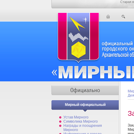
Старая в
Мир
Дея
Мирный официальный
З
Устав Мирного
Символика Мирного
Зак
Награды и поощрения
Ми
Мирного
му