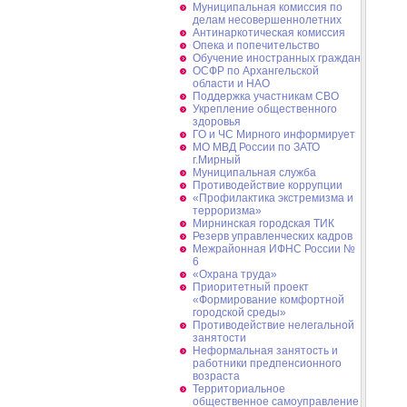
Муниципальная комиссия по
делам несовершеннолетних
Антинаркотическая комиссия
Опека и попечительство
Обучение иностранных граждан
ОСФР по Архангельской
области и НАО
Поддержка участникам СВО
Укрепление общественного
здоровья
ГО и ЧС Мирного информирует
МО МВД России по ЗАТО
г.Мирный
Муниципальная cлужба
Противодействие коррупции
«Профилактика экстремизма и
терроризма»
Мирнинская городская ТИК
Резерв управленческих кадров
Межрайонная ИФНС России №
6
«Охрана труда»
Приоритетный проект
«Формирование комфортной
городской среды»
Противодействие нелегальной
занятости
Неформальная занятость и
работники предпенсионного
возраста
Территориальное
общественное самоуправление