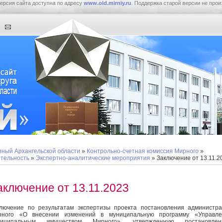
ерсия сайта доступна по адресу
www.old.mirniy.ru
. Поддержка старой версии не прои
ный Архангельской области
»
Контрольно-счетная комиссия Мирного
»
тельность
»
Экспертно-аналитические мероприятия
» Заключение от 13.11.2
аключение от 13.11.2023
лючение по результатам экспертизы проекта постановления администр
рного «О внесении изменений в муниципальную программу «Управле
ниципальным имуществом Мирного», утвержденную постановлен