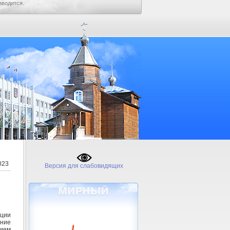
зводится.
023
Версия для слабовидящих
ации
ние
ием