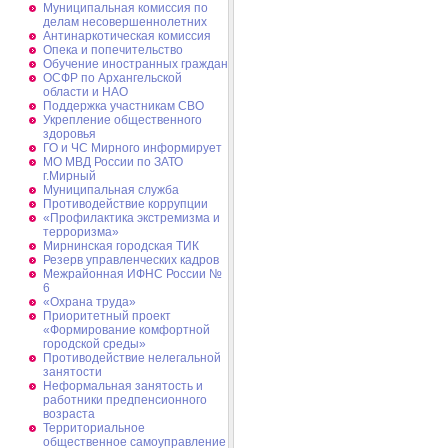
Муниципальная комиссия по
делам несовершеннолетних
Антинаркотическая комиссия
Опека и попечительство
Обучение иностранных граждан
ОСФР по Архангельской
области и НАО
Поддержка участникам СВО
Укрепление общественного
здоровья
ГО и ЧС Мирного информирует
МО МВД России по ЗАТО
г.Мирный
Муниципальная cлужба
Противодействие коррупции
«Профилактика экстремизма и
терроризма»
Мирнинская городская ТИК
Резерв управленческих кадров
Межрайонная ИФНС России №
6
«Охрана труда»
Приоритетный проект
«Формирование комфортной
городской среды»
Противодействие нелегальной
занятости
Неформальная занятость и
работники предпенсионного
возраста
Территориальное
общественное самоуправление