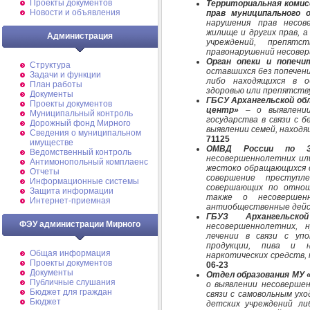
Проекты документов
Территориальная комис
Новости и объявления
прав муниципального 
нарушения прав несов
жилище и других прав, 
Администрация
учреждений, препятс
правонарушений несове
Орган опеки и попечи
Структура
оставшихся без попечен
Задачи и функции
либо находящихся в о
План работы
здоровью или препятств
Документы
ГБСУ Архангельской об
Проекты документов
центр»
– о выявлении
Муниципальный контроль
государства в связи с 
Дорожный фонд Мирного
выявлении семей, находя
Cведения о муниципальном
71125
имуществе
ОМВД России по 
Ведомственный контроль
несовершеннолетних или
Антимонопольный комплаенс
жестоко обращающихся с
Отчеты
совершение преступл
Информационные системы
совершающих по отнош
Защита информации
также о несовершенн
Интернет-приемная
антиобщественные дейс
ГБУЗ Архангельск
ФЭУ администрации Мирного
несовершеннолетних, 
лечении в связи с уп
продукции, пива и н
Общая информация
наркотических средств,
Проекты документов
06-23
Документы
Отдел образования МУ 
Публичные слушания
о выявлении несовершен
Бюджет для граждан
связи с самовольным ухо
Бюджет
детских учреждений ли