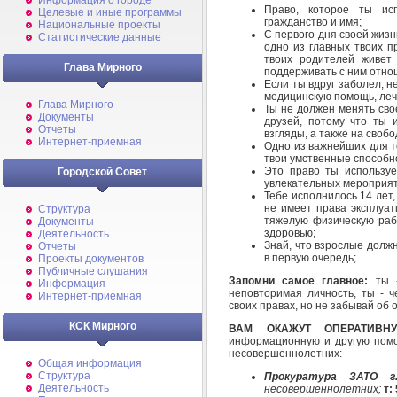
Информация о городе
Право, которое ты ис
Целевые и иные программы
гражданство и имя;
Национальные проекты
С первого дня своей жиз
Статистические данные
одно из главных твоих пр
твоих родителей живет 
Глава Мирного
поддерживать с ним отно
Если ты вдруг заболел, н
медицинскую помощь, леч
Глава Мирного
Ты не должен менять сво
Документы
друзей, потому что ты 
Отчеты
взгляды, а также на свобо
Интернет-приемная
Одно из важнейших для т
твои умственные способн
Это право ты используеш
Городской Совет
увлекательных мероприят
Тебе исполнилось 14 лет,
не имеет права эксплуат
Структура
тяжелую физическую рабо
Документы
здоровью;
Деятельность
Знай, что взрослые долж
Отчеты
в первую очередь;
Проекты документов
Публичные слушания
Запомни самое главное:
ты -
Информация
неповторимая личность, ты - ч
Интернет-приемная
своих правах, но не забывай об 
КСК Мирного
ВАМ ОКАЖУТ ОПЕРАТИ
информационную и другую помо
несовершеннолетних:
Общая информация
Структура
Прокуратура ЗАТО г
Деятельность
несовершеннолетних;
т: