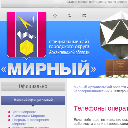
Старая версия сайта доступна по адресу
Мирный Архангельской области
несовершеннолетних
» Телефон
Мирный официальный
Телефоны опера
Устав Мирного
Символика Мирного
Если тебе еще не исполнилось
Награды и поощрения
ребенком, а значит, имеешь сле
Мирного