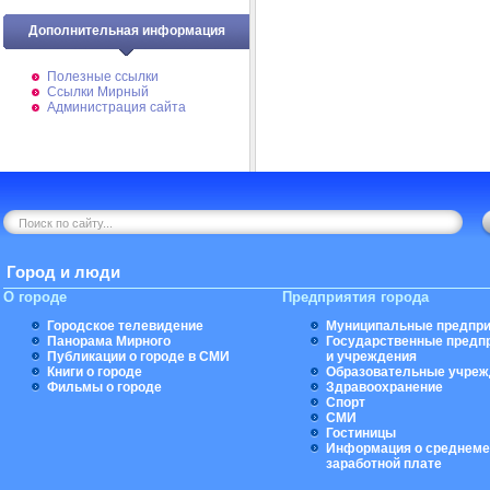
Дополнительная информация
Полезные ссылки
Ссылки Мирный
Администрация сайта
Город и люди
О городе
Предприятия города
Городское телевидение
Муниципальные предпри
Панорама Мирного
Государственные предп
Публикации о городе в СМИ
и учреждения
Книги о городе
Образовательные учреж
Фильмы о городе
Здравоохранение
Спорт
СМИ
Гостиницы
Информация о среднеме
заработной плате