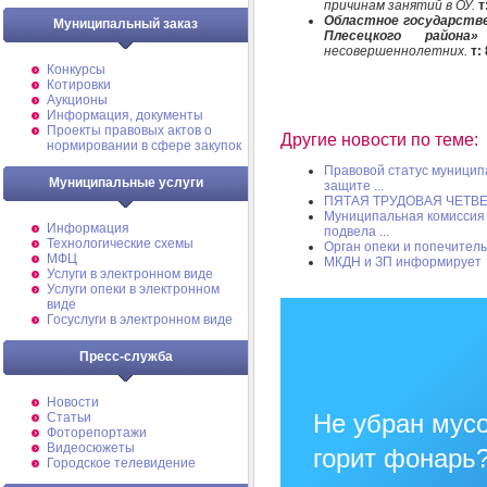
причинам занятий в ОУ.
т
Областное государстве
Муниципальный заказ
Плесецкого райо
несовершеннолетних.
т:
Конкурсы
Котировки
Аукционы
Информация, документы
Проекты правовых актов о
Другие новости по теме:
нормировании в сфере закупок
Правовой статус муницип
Муниципальные услуги
защите ...
ПЯТАЯ ТРУДОВАЯ ЧЕТВ
Муниципальная комиссия 
Информация
подвела ...
Технологические схемы
Орган опеки и попечител
МФЦ
МКДН и ЗП информирует
Услуги в электронном виде
Услуги опеки в электронном
виде
Госуслуги в электронном виде
Пресс-служба
Новости
Не убран мусо
Статьи
Фоторепортажи
Видеосюжеты
горит фонарь
Городское телевидение