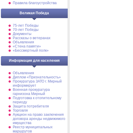
Правила благоустройства
Великая Победа
75-лет Победы
70-лет Победы
Документы
Рассказы о ветеранах
Объявления
«Стена памяти»
«Бессмертный полк»
Информация для населения
Объявления
Диплом «Признательность»
Прокуратура ЗАТО г. Мирный
информирует
Военная прокуратура
гарнизона Мирный
Подготовка к отопительному
периоду
Защита потребителя
Торговля
Аукцион на право заключения
договора аренды недвижимого
имущества
Реестр муниципальных
маршрутов