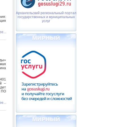
Архангельский региональный портал
ия:
государственных и муниципальных
ация
услуг
е...
еды»
 мая
ина
401
й –
дет
 ПО
е...