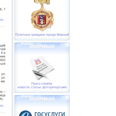
6, 7
е...
Почетные граждане города Мирный
ций
стей
 6 и
ение
 402
ться
 ул.
 ул.
 им.
Пресс-служба:
новости, статьи, фоторепортажи
ра –
ница
4).
е...