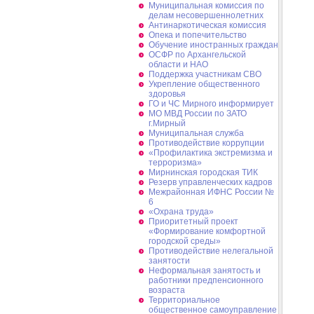
Муниципальная комиссия по
делам несовершеннолетних
Антинаркотическая комиссия
Опека и попечительство
Обучение иностранных граждан
ОСФР по Архангельской
области и НАО
Поддержка участникам СВО
Укрепление общественного
здоровья
ГО и ЧС Мирного информирует
МО МВД России по ЗАТО
г.Мирный
Муниципальная cлужба
Противодействие коррупции
«Профилактика экстремизма и
терроризма»
Мирнинская городская ТИК
Резерв управленческих кадров
Межрайонная ИФНС России №
6
«Охрана труда»
Приоритетный проект
«Формирование комфортной
городской среды»
Противодействие нелегальной
занятости
Неформальная занятость и
работники предпенсионного
возраста
Территориальное
общественное самоуправление