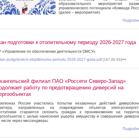
образовательного мероприятия разви
управленческого потенциала «Команда Рос
(далее – мероприятие).
Подробне
ан подготовки к отопительному периоду 2026-2027 года
 «Управление по обеспечению деятельности ОМСУ»
lan-podgotovki-k-otopitelnomu-periodu-2026-2027-goda.pdf
[187,86 Kb]
<<
хангельский филиал ПАО «Россети Северо-Запад»
одолжает работу по предотвращению диверсий на
ергообъектах
егионах России участились попытки незаконных действий диверсионн
рактера, направленных на повреждение объектов электроэнергети
еступники стараются склонить граждан к проникновению на террито
ргообъектов с целью нанесения ущерба имуществу и совершения диверси
 числе через мессенджеры.
Подробне