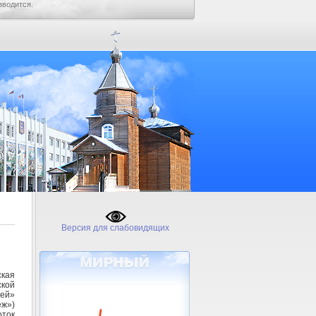
зводится.
Версия для слабовидящих
кая
кой
ей»
ж»)
ток