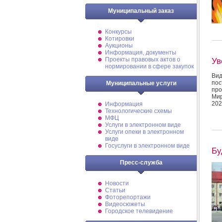
Муниципальный заказ
Конкурсы
Котировки
Аукционы
Информация, документы
Ув
Проекты правовых актов о
нормировании в сфере закупок
Вид
пос
Муниципальные услуги
про
Мир
202
Информация
Технологические схемы
МФЦ
Услуги в электронном виде
Услуги опеки в электронном
виде
Госуслуги в электронном виде
Бу
Пресс-служба
Новости
Статьи
Фоторепортажи
Видеосюжеты
Городское телевидение