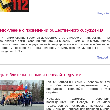
Подробне
едомление о проведении общественного обсуждения
 и наименование проектов документов стратегического планирования: пр
тановления администрации Мирного «О внесении изменений в муниципал
грамму «Комплексное улучшение благоустройства и экологической безопасн
ного», утвержденную постановлением администрации Мирного от 12 но
5 года № 1889».
Подробне
дьте бдительны сами и передайте другим!
Будьте бдительны сами и передайте дру
При обнаружении подозрительных лиц 
предметов сообщайте соответствую
службам!
Началась подготовка мероприят
посвященных Дню Победы. В их числ
торжественное построение воинских час
гарнизона на центральной площади Мирно