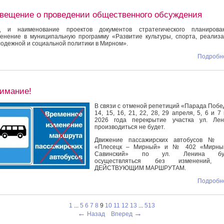
вещение о проведении общественного обсуждения
д и наименование проектов документов стратегического планирован
енение в муниципальную программу «Развитие культуры, спорта, реализ
одежной и социальной политики в Мирном».
Подробне
имание!
В связи с отменой репетиций «Парада Поб
14, 15, 16, 21, 22, 28, 29 апреля, 5, 6 и 7
2026 года перекрытие участка ул. Лен
производиться не будет.
Движение пассажирских автобусов № 
«Плесецк – Мирный» и № 402 «Мирны
Савинский» по ул. Ленина бу
осуществляться без изменений,
ДЕЙСТВУЮЩИМ МАРШРУТАМ.
Подробне
1
...
5
6
7
8
9
10
11
12
13
...
513
←
→
Назад
Вперед