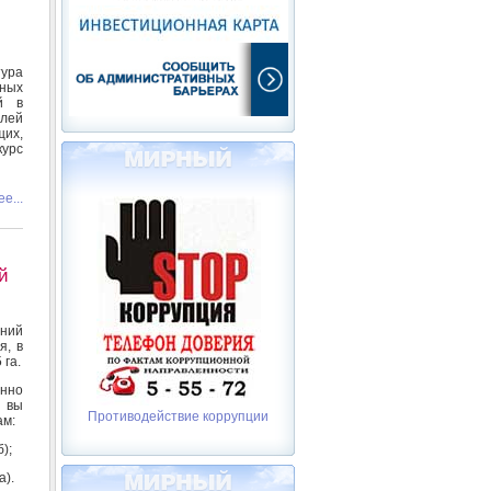
тура
ных
й в
елей
их,
урс
е...
й
аний
я, в
 га.
енно
и вы
Противодействие коррупции
ам:
);
а).