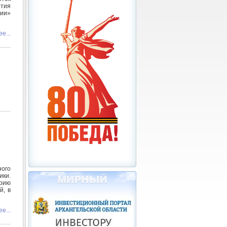
тия
сии»
е...
ого
ки.
рию
й, в
е...