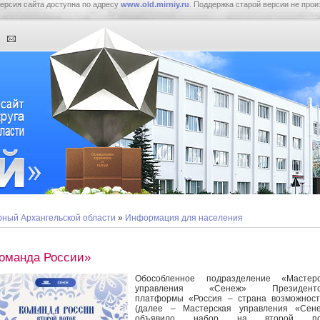
ерсия сайта доступна по адресу
www.old.mirniy.ru
. Поддержка старой версии не прои
ный Архангельской области
»
Информация для населения
оманда России»
Обособленное подразделение «Мастерс
управления «Сенеж» Президентс
платформы «Россия – страна возможност
(далее – Мастерская управления «Сене
объявило набор на второй по