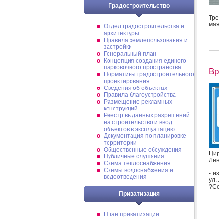
Градостроительство
Тре
мая
Отдел градостроительства и
архитектуры
Правила землепользования и
застройки
Генеральный план
Концепция создания единого
парковочного пространства
Вр
Нормативы градостроительного
проектирования
Сведения об объектах
Правила благоустройства
Размещение рекламных
конструкций
Реестр выданных разрешений
на строительство и ввод
объектов в эксплуатацию
Документация по планировке
территории
Общественные обсуждения
Цир
Публичные слушания
Лен
Схема теплоснабжения
Схемы водоснабжения и
- и
водоотведения
ул.
?Се
Приватизация
План приватизации