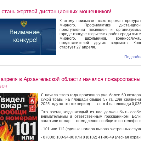
 стань жертвой дистанционных мошенников!
К этому призывает всех горожан прокура
Мирного. Профилактике дистанцион
преступлений посвящен и организуемы
городе конкурс творческих работ среди жит
Мирного, школьников, военнослужащ
представителей других ведомств. Конк
стартует 27 апреля.
Подробне
 апреля в Архангельской области начался пожароопасны
зон
С начала этого года произошло уже более 60 возгор
сухой травы на площади свыше 57 га. Для сравнени
2025 году за тот же период — всего 4 на площади 0,035
Это время, когда каждый из нас должен быть особ
внимательным и ответственным гражданином. Есл
заметили пожар — немедленно сообщите по телефон
- 101 или 112 (единые номера вызова экстренных служб
- 8 (800) 100-94-00 или 8 (8182) 41-06-49 (лесная охран