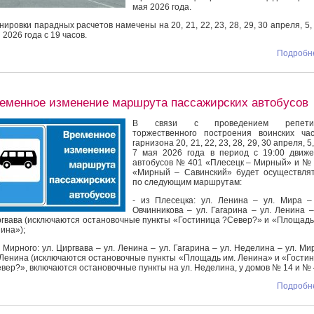
мая 2026 года.
нировки парадных расчетов намечены на 20, 21, 22, 23, 28, 29, 30 апреля, 5, 
 2026 года с 19 часов.
Подробне
еменное изменение маршрута пассажирских автобусов
В связи с проведением репети
торжественного построения воинских ча
гарнизона 20, 21, 22, 23, 28, 29, 30 апреля, 5,
7 мая 2026 года в период с 19:00 движ
автобусов № 401 «Плесецк – Мирный» и №
«Мирный – Савинский» будет осуществля
по следующим маршрутам:
- из Плесецка: ул. Ленина – ул. Мира –
Овчинникова – ул. Гагарина – ул. Ленина –
гвава (исключаются остановочные пункты «Гостиница ?Север?» и «Площадь
ина»);
з Мирного: ул. Циргвава – ул. Ленина – ул. Гагарина – ул. Неделина – ул. Ми
 Ленина (исключаются остановочные пункты «Площадь им. Ленина» и «Гости
вер?», включаются остановочные пункты на ул. Неделина, у домов № 14 и № 
Подробне