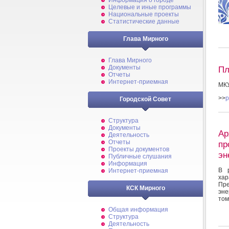
Информация о городе
Целевые и иные программы
Национальные проекты
Статистические данные
Глава Мирного
Глава Мирного
Документы
Пл
Отчеты
Интернет-приемная
МКУ
>>
p
Городской Совет
Структура
Документы
Ар
Деятельность
Отчеты
пр
Проекты документов
эн
Публичные слушания
Информация
В р
Интернет-приемная
ха
Пр
КСК Мирного
эне
том
Общая информация
Структура
Деятельность