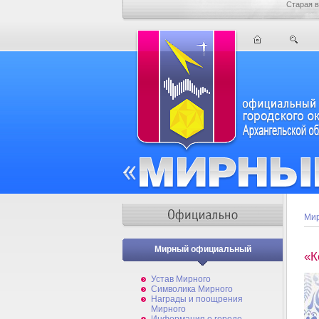
Старая в
Мир
Мирный официальный
«К
Устав Мирного
Символика Мирного
Награды и поощрения
Мирного