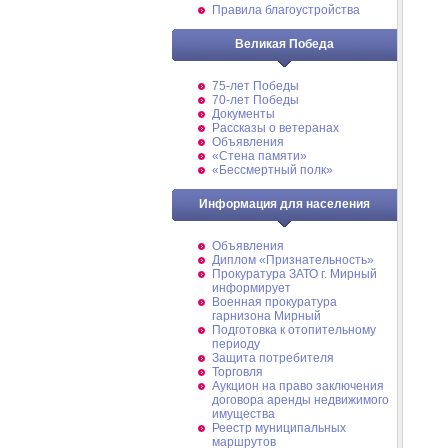
Правила благоустройства
Великая Победа
75-лет Победы
70-лет Победы
Документы
Рассказы о ветеранах
Объявления
«Стена памяти»
«Бессмертный полк»
Информация для населения
Объявления
Диплом «Признательность»
Прокуратура ЗАТО г. Мирный
информирует
Военная прокуратура
гарнизона Мирный
Подготовка к отопительному
периоду
Защита потребителя
Торговля
Аукцион на право заключения
договора аренды недвижимого
имущества
Реестр муниципальных
маршрутов