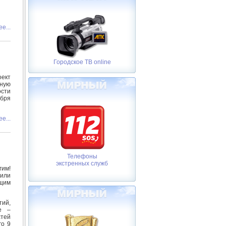
е...
Городское ТВ online
оект
ьную
ости
ября
е...
Телефоны
экстренных служб
гим!
или
щим
ий,
е –
тей
го 9