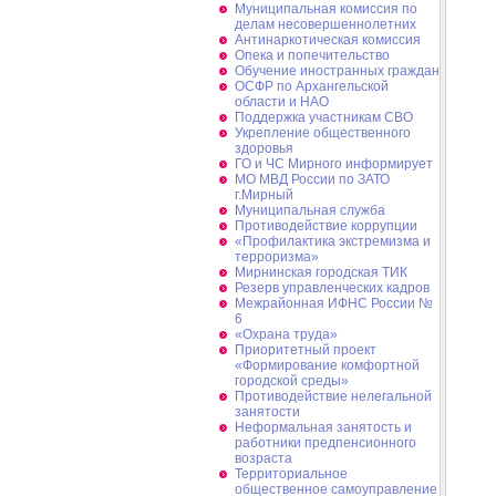
Муниципальная комиссия по
делам несовершеннолетних
Антинаркотическая комиссия
Опека и попечительство
Обучение иностранных граждан
ОСФР по Архангельской
области и НАО
Поддержка участникам СВО
Укрепление общественного
здоровья
ГО и ЧС Мирного информирует
МО МВД России по ЗАТО
г.Мирный
Муниципальная cлужба
Противодействие коррупции
«Профилактика экстремизма и
терроризма»
Мирнинская городская ТИК
Резерв управленческих кадров
Межрайонная ИФНС России №
6
«Охрана труда»
Приоритетный проект
«Формирование комфортной
городской среды»
Противодействие нелегальной
занятости
Неформальная занятость и
работники предпенсионного
возраста
Территориальное
общественное самоуправление