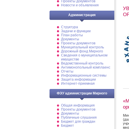
Проекты документов
Новости и объявления
У
О
Администрация
Структура
Задачи и функции
План работы
Документы
Проекты документов
Муниципальный контроль
Дорожный фонд Мирного
Cведения о муниципальном
имуществе
Ведомственный контроль
Антимонопольный комплаенс
Отчеты
Информационные системы
Защита информации
Интернет-приемная
ФЭУ администрации Мирного
«М
Общая информация
ор
Проекты документов
Документы
Мин
Публичные слушания
(да
Бюджет для граждан
уч
Бюджет
мно