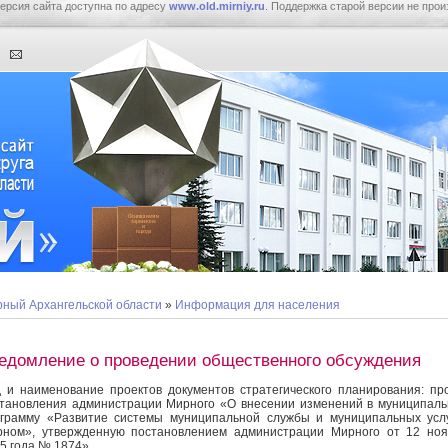
ерсия сайта доступна по адресу
www.old.mirniy.ru
. Поддержка старой версии не прои
ный Архангельской области
»
Информация для населения
едомление о проведении общественного обсуждения
 и наименование проектов документов стратегического планирования: пр
тановления администрации Мирного «О внесении изменений в муниципал
грамму «Развитие системы муниципальной службы и муниципальных усл
ном», утвержденную постановлением администрации Мирного от 12 но
5 года № 1874».