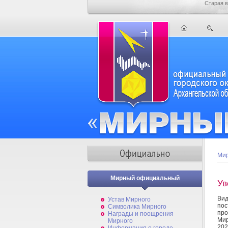
Старая в
Мир
Мирный официальный
Ув
Вид
Устав Мирного
пос
Символика Мирного
про
Награды и поощрения
Мир
Мирного
202