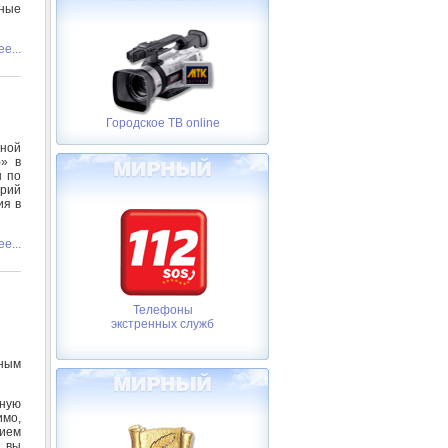
ные
е...
Городское ТВ online
ной
)» в
н по
рий
ия в
е...
Телефоны
экстренных служб
ным
тную
имо,
ием
 вы