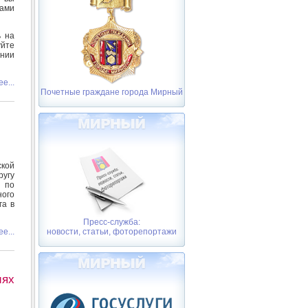
тами
ь на
уйте
нии
е...
Почетные граждане города Мирный
кой
угу
 по
ого
га в
Пресс-служба:
е...
новости, статьи, фоторепортажи
иях