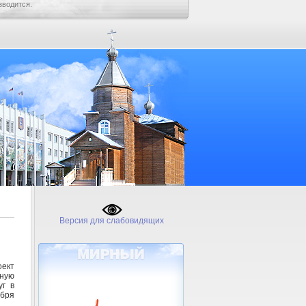
зводится.
Версия для слабовидящих
оект
ьную
уг в
ября