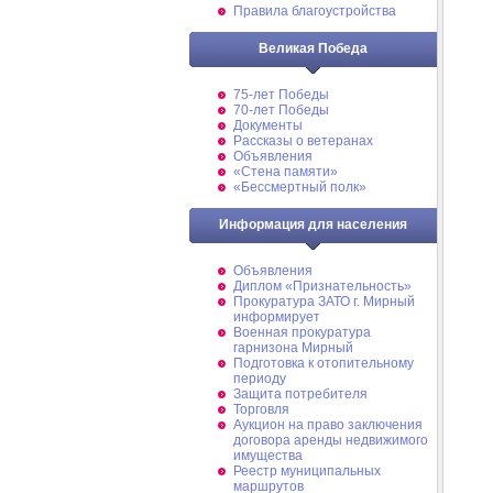
Правила благоустройства
Великая Победа
75-лет Победы
70-лет Победы
Документы
Рассказы о ветеранах
Объявления
«Стена памяти»
«Бессмертный полк»
Информация для населения
Объявления
Диплом «Признательность»
Прокуратура ЗАТО г. Мирный
информирует
Военная прокуратура
гарнизона Мирный
Подготовка к отопительному
периоду
Защита потребителя
Торговля
Аукцион на право заключения
договора аренды недвижимого
имущества
Реестр муниципальных
маршрутов