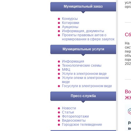
усл
Муниципальный заказ
орг
Конкурсы
Котировки
Аукционы
Информация, документы
Сб
Проекты правовых актов о
нормировании в сфере закупок
На 
сис
Муниципальные услуги
пер
об
гор
Информация
202
Технологические схемы
МФЦ
Услуги в электронном виде
Услуги опеки в электронном
виде
Госуслуги в электронном виде
Во
Пресс-служба
ЖК
Новости
Статьи
Фоторепортажи
Видеосюжеты
Городское телевидение