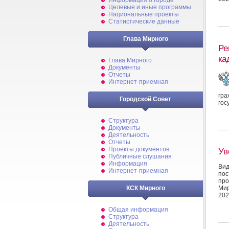
Информация о городе
Целевые и иные программы
Национальные проекты
Статистические данные
Глава Мирного
Ре
ка
Глава Мирного
Документы
Отчеты
Интернет-приемная
гр
Городской Совет
гос
Структура
Документы
Деятельность
Отчеты
Проекты документов
Ув
Публичные слушания
Информация
Вид
Интернет-приемная
пос
про
Мир
КСК Мирного
202
Общая информация
Структура
Деятельность