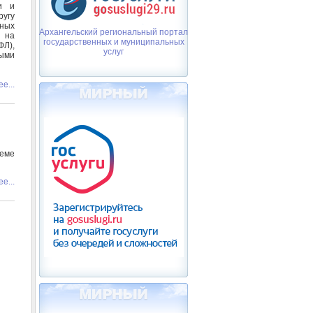
и и
угу
ных
Архангельский региональный портал
у на
государственных и муниципальных
Л),
услуг
ыми
е...
иеме
е...