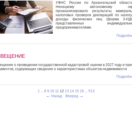
УФНС России по Архангельской област
Ненецкому автономному окр
проанализировало результаты камераль
налоговых проверок деклараций по налог
доходы физических лиц (форма 3-НДФ
представленных индивидуальн
предпринимателями.
Подробне
ЗВЕЩЕНИЕ
ещение о проведении государственной кадастровой оценки в 2027 году и пр
ументов, содержащих сведения о характеристиках объектов недвижимости
Подробне
1
...
8
9
10
11
12
13
14
15
16
...
513
←
→
Назад
Вперед