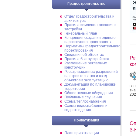
Градостроительство
Отдел градостроительства и
архитектуры
Правила землепользования и
застройки
Генеральный план
Концепция создания единого
парковочного пространства
Нормативы градостроительного
проектирования
Сведения об объектах
Ре
Правила благоустройства
ко
Размещение рекламных
конструкций
Реестр выданных разрешений
на строительство и ввод
объектов в эксплуатацию
Документация по планировке
во
территории
зна
Общественные обсуждения
202
Публичные слушания
Схема теплоснабжения
Схемы водоснабжения и
водоотведения
Приватизация
Оп
3-
План приватизации