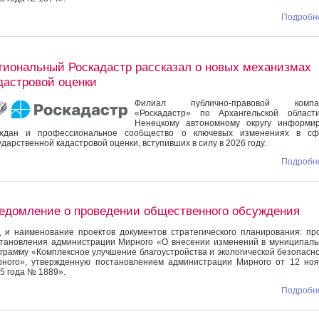
Подробне
гиональный Роскадастр рассказал о новых механизмах
дастровой оценки
Филиал публично-правовой компа
«Роскадастр» по Архангельской област
Ненецкому автономному округу информир
аждан и профессиональное сообщество о ключевых изменениях в сф
ударственной кадастровой оценки, вступивших в силу в 2026 году.
Подробне
едомление о проведении общественного обсуждения
 и наименование проектов документов стратегического планирования: пр
тановления администрации Мирного «О внесении изменений в муниципал
грамму «Комплексное улучшение благоустройства и экологической безопасн
ного», утвержденную постановлением администрации Мирного от 12 но
5 года № 1889».
Подробне