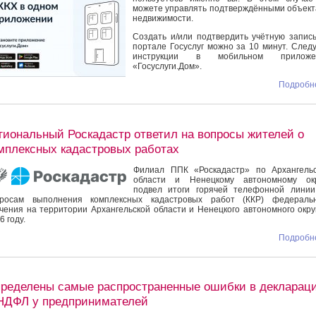
можете управлять подтверждёнными объек
недвижимости.
Создать и/или подтвердить учётную запис
портале Госуслуг можно за 10 минут. След
инструкции в мобильном приложе
«Госуслуги.Дом».
Подробне
гиональный Роскадастр ответил на вопросы жителей о
мплексных кадастровых работах
Филиал ППК «Роскадастр» по Архангельс
области и Ненецкому автономному окр
подвел итоги горячей телефонной линии
просам выполнения комплексных кадастровых работ (ККР) федеральн
чения на территории Архангельской области и Ненецкого автономного окру
6 году.
Подробне
ределены самые распространенные ошибки в декларац
НДФЛ у предпринимателей