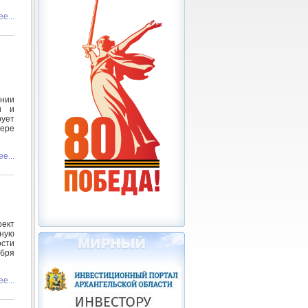
е...
нии
и и
ует
ере
е...
оект
ьную
ости
ября
е...