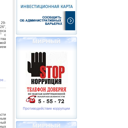
 29-
26”,
урса
” с
тва
емой
ием
е...
Противодействие коррупции
асти
мным
ный
ьных