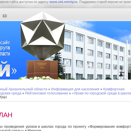
ерсия сайта доступна по адресу
www.old.mirniy.ru
. Поддержка старой версии не прои
ный Архангельской области
»
Информация для населения
»
Комфортная
одская среда
»
Рейтинговое голосование
»
«Уроки по городской среде в школ
ПЛАН
ЛАН
н проведения уроков в школах города по проекту «Формирование комфор
одской среды» в Мирном