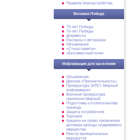
Правила благоустройства
Великая Победа
75-лет Победы
70-лет Победы
Документы
Рассказы о ветеранах
Объявления
«Стена памяти»
«Бессмертный полк»
Информация для населения
Объявления
Диплом «Признательность»
Прокуратура ЗАТО г. Мирный
информирует
Военная прокуратура
гарнизона Мирный
Подготовка к отопительному
периоду
Защита потребителя
Торговля
Аукцион на право заключения
договора аренды недвижимого
имущества
Реестр муниципальных
маршрутов