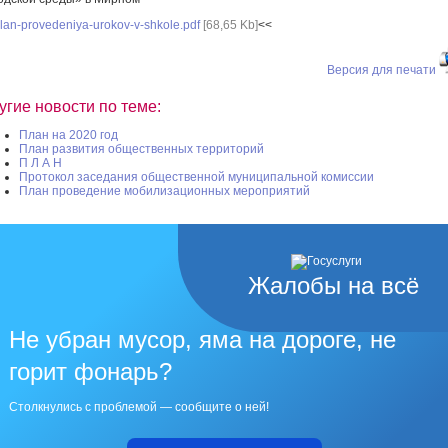
lan-provedeniya-urokov-v-shkole.pdf
[68,65 Kb]
<<
Версия для печати
угие новости по теме:
План на 2020 год
План развития общественных территорий
П Л А Н
Протокол заседания общественной муниципальной комиссии
План проведение мобилизационных мероприятий
Жалобы на всё
Не убран мусор, яма на дороге, не
горит фонарь?
Столкнулись с проблемой — сообщите о ней!