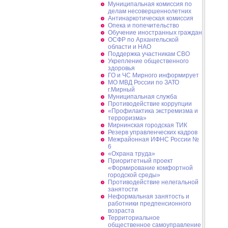
Муниципальная комиссия по
делам несовершеннолетних
Антинаркотическая комиссия
Опека и попечительство
Обучение иностранных граждан
ОСФР по Архангельской
области и НАО
Поддержка участникам СВО
Укрепление общественного
здоровья
ГО и ЧС Мирного информирует
МО МВД России по ЗАТО
г.Мирный
Муниципальная cлужба
Противодействие коррупции
«Профилактика экстремизма и
терроризма»
Мирнинская городская ТИК
Резерв управленческих кадров
Межрайонная ИФНС России №
6
«Охрана труда»
Приоритетный проект
«Формирование комфортной
городской среды»
Противодействие нелегальной
занятости
Неформальная занятость и
работники предпенсионного
возраста
Территориальное
общественное самоуправление