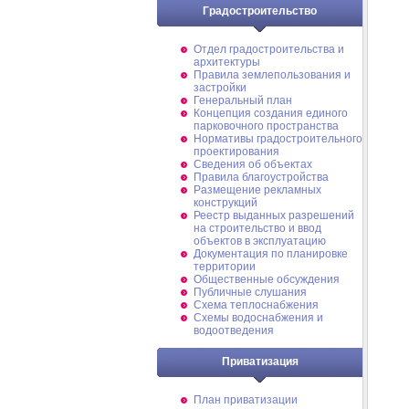
Градостроительство
Отдел градостроительства и
архитектуры
Правила землепользования и
застройки
Генеральный план
Концепция создания единого
парковочного пространства
Нормативы градостроительного
проектирования
Сведения об объектах
Правила благоустройства
Размещение рекламных
конструкций
Реестр выданных разрешений
на строительство и ввод
объектов в эксплуатацию
Документация по планировке
территории
Общественные обсуждения
Публичные слушания
Схема теплоснабжения
Схемы водоснабжения и
водоотведения
Приватизация
План приватизации