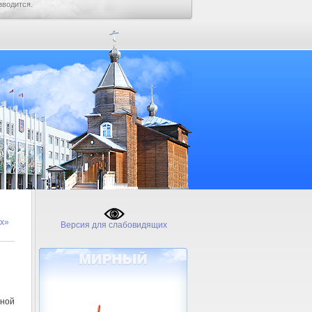
зводится.
ах»
Версия для слабовидящих
тной