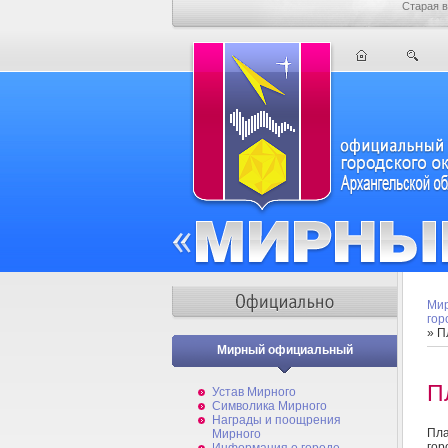
Старая в
Мир
гор
» 
Мирный официальный
П
Устав Мирного
Символика Мирного
Награды и поощрения
Пла
Мирного
гор