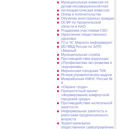
Муниципальная комиссия по
делам несовершеннолетних
Антинаркотическая комиссия
Опека и попечительство
Обучение иностранных граждан
ОСФР по Архангельской
области и НАО
Поддержка участникам СВО
Укрепление общественного
здоровья
ГО и ЧС Мирного информирует
МО МВД России по ЗАТО
г.Мирный
Муниципальная cлужба
Противодействие коррупции
«Профилактика экстремизма и
терроризма»
Мирнинская городская ТИК
Резерв управленческих кадров
Межрайонная ИФНС России №
6
«Охрана труда»
Приоритетный проект
«Формирование комфортной
городской среды»
Противодействие нелегальной
занятости
Неформальная занятость и
работники предпенсионного
возраста
Территориальное
общественное самоуправление