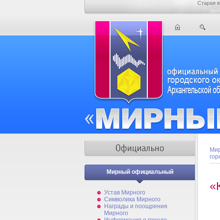
Старая в
Мир
гор
Мирный официальный
«
Устав Мирного
Символика Мирного
Награды и поощрения
Мирного