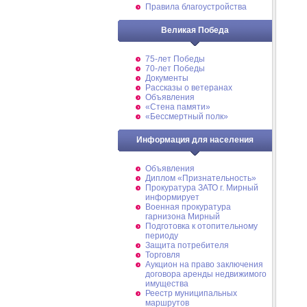
Правила благоустройства
Великая Победа
75-лет Победы
70-лет Победы
Документы
Рассказы о ветеранах
Объявления
«Стена памяти»
«Бессмертный полк»
Информация для населения
Объявления
Диплом «Признательность»
Прокуратура ЗАТО г. Мирный
информирует
Военная прокуратура
гарнизона Мирный
Подготовка к отопительному
периоду
Защита потребителя
Торговля
Аукцион на право заключения
договора аренды недвижимого
имущества
Реестр муниципальных
маршрутов