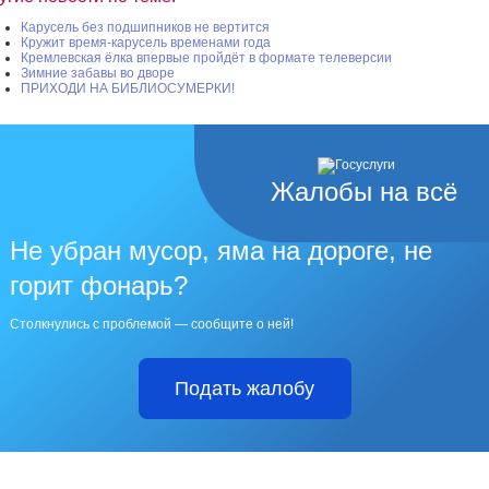
Карусель без подшипников не вертится
Кружит время-карусель временами года
Кремлевская ёлка впервые пройдёт в формате телеверсии
Зимние забавы во дворе
ПРИХОДИ НА БИБЛИОСУМЕРКИ!
Жалобы на всё
Не убран мусор, яма на дороге, не
горит фонарь?
Столкнулись с проблемой — сообщите о ней!
Подать жалобу