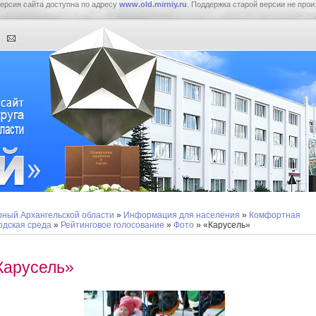
ерсия сайта доступна по адресу
www.old.mirniy.ru
. Поддержка старой версии не прои
ный Архангельской области
»
Информация для населения
»
Комфортная
одская среда
»
Рейтинговое голосование
»
Фото
» «Карусель»
Карусель»