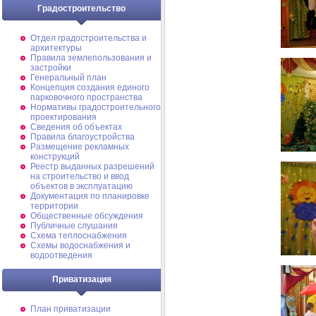
Градостроительство
Отдел градостроительства и
архитектуры
Правила землепользования и
застройки
Генеральный план
Концепция создания единого
парковочного пространства
Нормативы градостроительного
проектирования
Сведения об объектах
Правила благоустройства
Размещение рекламных
конструкций
Реестр выданных разрешений
на строительство и ввод
объектов в эксплуатацию
Документация по планировке
территории
Общественные обсуждения
Публичные слушания
Схема теплоснабжения
Схемы водоснабжения и
водоотведения
Приватизация
План приватизации