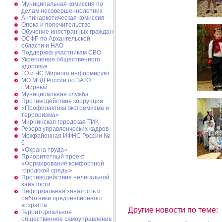
Муниципальная комиссия по
делам несовершеннолетних
Антинаркотическая комиссия
Опека и попечительство
Обучение иностранных граждан
ОСФР по Архангельской
области и НАО
Поддержка участникам СВО
Укрепление общественного
здоровья
ГО и ЧС Мирного информирует
МО МВД России по ЗАТО
г.Мирный
Муниципальная cлужба
Противодействие коррупции
«Профилактика экстремизма и
терроризма»
Мирнинская городская ТИК
Резерв управленческих кадров
Межрайонная ИФНС России №
6
«Охрана труда»
Приоритетный проект
«Формирование комфортной
городской среды»
Противодействие нелегальной
занятости
Неформальная занятость и
работники предпенсионного
возраста
Другие новости по теме:
Территориальное
общественное самоуправление