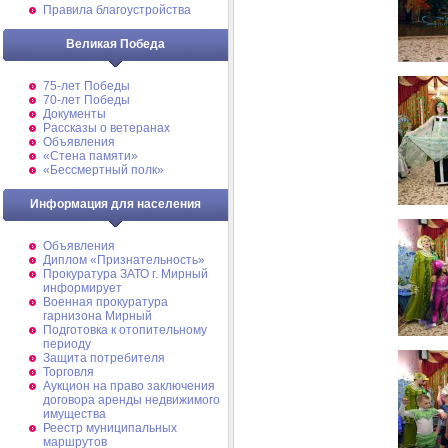
Правила благоустройства
Великая Победа
75-лет Победы
70-лет Победы
Документы
Рассказы о ветеранах
Объявления
«Стена памяти»
«Бессмертный полк»
Информация для населения
Объявления
Диплом «Признательность»
Прокуратура ЗАТО г. Мирный
информирует
Военная прокуратура
гарнизона Мирный
Подготовка к отопительному
периоду
Защита потребителя
Торговля
Аукцион на право заключения
договора аренды недвижимого
имущества
Реестр муниципальных
маршрутов