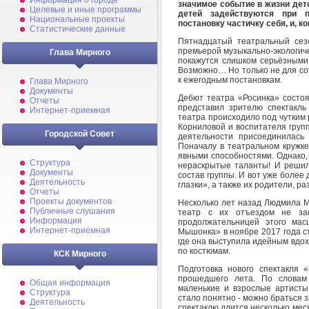
Информация о городе
значимое событие в жизни дет
Целевые и иные программы
детей задействуются при п
Национальные проекты
постановку частичку себя, и, 
Статистические данные
Пятнадцатый театральный сез
премьерой музыкально-экологиче
Глава Мирного
покажутся слишком серьёзными 
Возможно… Но только не для со
к ежегодным постановкам.
Глава Мирного
Документы
Дебют театра «Росинка» состоя
Отчеты
представил зрителю спектакл
Интернет-приемная
театра происходило под чутким
Корниловой и воспитателя груп
Городской Совет
деятельности присоединилась
Поначалу в театральном кружке
явными способностями. Однако,
Структура
нераскрытые таланты! И решил
Документы
состав группы. И вот уже более
Деятельность
глазки», а также их родители, ра
Отчеты
Проекты документов
Несколько лет назад Людмила М
Публичные слушания
театр с их отъездом не зак
Информация
продолжательницей этого мас
Интернет-приемная
Мышонка» в ноябре 2017 года с
где она выступила идейным вдо
по костюмам.
КСК Мирного
Подготовка нового спектакля
прошедшего лета. По словам
Общая информация
маленькие и взрослые артисты
Структура
стало понятно - можно браться 
Деятельность
спектаклю длится несколько ме