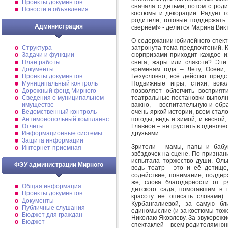
Проекты документов
сначала с детьми, потом с род
Новости и объявления
костюмы и декорации. Радует то
родители, готовые поддержат
Администрация
свернём!» - делится Марина Вик
О содержании юбилейного спекта
затронута тема предпочтений. 
Структура
сюрпризами приходит каждое и
Задачи и функции
снега, жары или слякоти? Эти
План работы
временам года – Лету, Осени
Документы
Безусловно, всё действо пред
Проекты документов
Подвижные игры, стихи, вок
Муниципальный контроль
позволяет облегчить восприя
Дорожный фонд Мирного
театральные постановки выполня
Cведения о муниципальном
важно, – воспитательную и обр
имуществе
очень яркой истории, всем стал
Ведомственный контроль
погоды, ведь и зимой, и весной
Антимонопольный комплаенс
Главное – не грустить в одиноч
Отчеты
друзьями.
Информационные системы
Защита информации
Зрители - мамы, папы и бабу
Интернет-приемная
звёздочек на сцене. По призна
испытала торжество души. Ольг
ФЭУ администрации Мирного
ведь театр - это и её детищ
содействие, понимание, поддер
же, слова благодарности от р
Общая информация
детского сада, помогавшим в 
Проекты документов
красоту не описать словами)
Документы
Курбангалиевой, за самую бл
Публичные слушания
единомыслие (и за костюмы тоже
Бюджет для граждан
Николаю Яковлеву. За звукорежи
Бюджет
спектаклей – всем родителям юн