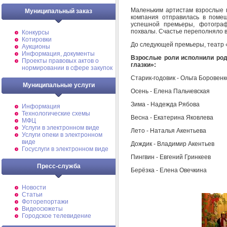
Маленьким артистам взрослые 
Муниципальный заказ
компания отправилась в помещ
успешной премьеры, фотограф
похвалы. Счастье переполняло в
Конкурсы
Котировки
До следующей премьеры, театр 
Аукционы
Информация, документы
Взрослые роли исполнили род
Проекты правовых актов о
глазки»:
нормировании в сфере закупок
Старик-годовик - Ольга Боровенк
Муниципальные услуги
Осень - Елена Пальчевская
Зима - Надежда Рябова
Информация
Технологические схемы
Весна - Екатерина Яковлева
МФЦ
Услуги в электронном виде
Лето - Наталья Акентьева
Услуги опеки в электронном
виде
Дождик - Владимир Акентьев
Госуслуги в электронном виде
Пингвин - Евгений Гринкеев
Пресс-служба
Берёзка - Елена Овечкина
Новости
Статьи
Фоторепортажи
Видеосюжеты
Городское телевидение