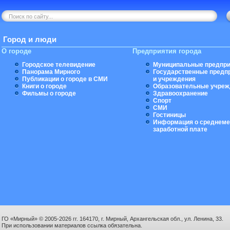
Город и люди
О городе
Предприятия города
Городское телевидение
Муниципальные предпри
Панорама Мирного
Государственные предп
Публикации о городе в СМИ
и учреждения
Книги о городе
Образовательные учреж
Фильмы о городе
Здравоохранение
Спорт
СМИ
Гостиницы
Информация о среднеме
заработной плате
ГО «Мирный» © 2005-2026 гг. 164170, г. Мирный, Архангельская обл., ул. Ленина, 33.
При использовании материалов ссылка обязательна.