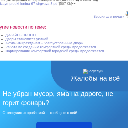
izayn-proekt-lenina-67-cirgvava-3.pdf
[507 Kb]
<<
Версия для печати
угие новости по теме:
ДИЗАЙН - ПРОЕКТ
Дворы становятся уютней
Активным гражданам – благоустроенные дворы
Работа по созданию комфортной среды продолжается
Формирование комфортной городской среды продолжается
Жалобы на всё
Не убран мусор, яма на дороге, не
горит фонарь?
Столкнулись с проблемой — сообщите о ней!