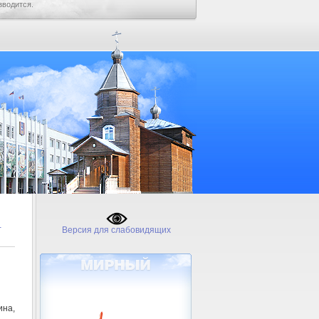
зводится.
-
Версия для слабовидящих
ина,