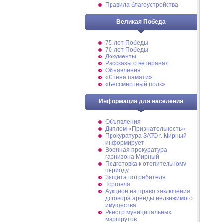
Правила благоустройства
Великая Победа
75-лет Победы
70-лет Победы
Документы
Рассказы о ветеранах
Объявления
«Стена памяти»
«Бессмертный полк»
Информация для населения
Объявления
Диплом «Признательность»
Прокуратура ЗАТО г. Мирный
информирует
Военная прокуратура
гарнизона Мирный
Подготовка к отопительному
периоду
Защита потребителя
Торговля
Аукцион на право заключения
договора аренды недвижимого
имущества
Реестр муниципальных
маршрутов