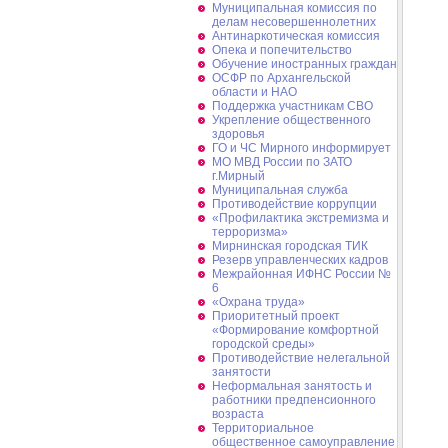
Муниципальная комиссия по
делам несовершеннолетних
Антинаркотическая комиссия
Опека и попечительство
Обучение иностранных граждан
ОСФР по Архангельской
области и НАО
Поддержка участникам СВО
Укрепление общественного
здоровья
ГО и ЧС Мирного информирует
МО МВД России по ЗАТО
г.Мирный
Муниципальная cлужба
Противодействие коррупции
«Профилактика экстремизма и
терроризма»
Мирнинская городская ТИК
Резерв управленческих кадров
Межрайонная ИФНС России №
6
«Охрана труда»
Приоритетный проект
«Формирование комфортной
городской среды»
Противодействие нелегальной
занятости
Неформальная занятость и
работники предпенсионного
возраста
Территориальное
общественное самоуправление