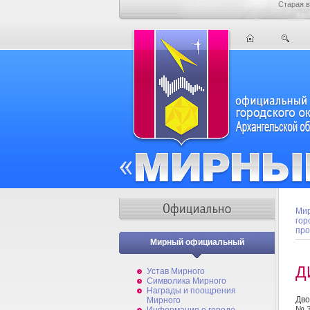
Старая в
Мир
гор
про
Мирный официальный
Д
Устав Мирного
Символика Мирного
Награды и поощрения
Дво
Мирного
№ 3