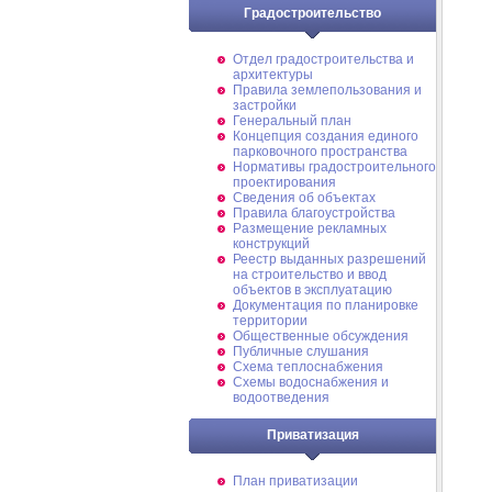
Градостроительство
Отдел градостроительства и
архитектуры
Правила землепользования и
застройки
Генеральный план
Концепция создания единого
парковочного пространства
Нормативы градостроительного
проектирования
Сведения об объектах
Правила благоустройства
Размещение рекламных
конструкций
Реестр выданных разрешений
на строительство и ввод
объектов в эксплуатацию
Документация по планировке
территории
Общественные обсуждения
Публичные слушания
Схема теплоснабжения
Схемы водоснабжения и
водоотведения
Приватизация
План приватизации