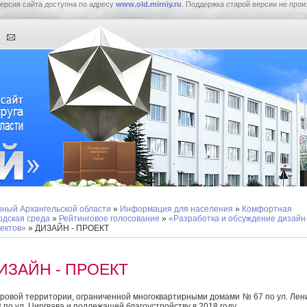
ерсия сайта доступна по адресу
www.old.mirniy.ru
. Поддержка старой версии не прои
ный Архангельской области
»
Информация для населения
»
Комфортная
одская среда
»
Рейтинговое голосование
»
«Разработка и обсуждение дизайн
ектов»
» ДИЗАЙН - ПРОЕКТ
ИЗАЙН - ПРОЕКТ
ровой территории, ограниченной многоквартирными домами № 67 по ул. Лен
 по ул. Циргвава и подлежащей благоустройству в 2018 году