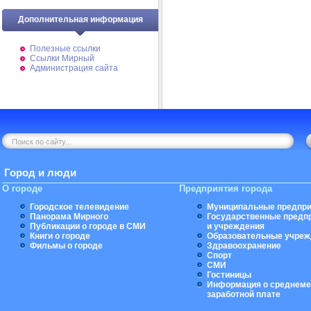
Дополнительная информация
Полезные ссылки
Ссылки Мирный
Администрация сайта
Город и люди
О городе
Предприятия города
Городское телевидение
Муниципальные предпри
Панорама Мирного
Государственные предп
Публикации о городе в СМИ
и учреждения
Книги о городе
Образовательные учреж
Фильмы о городе
Здравоохранение
Спорт
СМИ
Гостиницы
Информация о среднеме
заработной плате