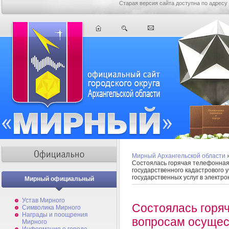
Старая версия сайта доступна по адресу
Мирный Архангельской области
Состоялась горячая телефонная
государственного кадастрового 
государственных услуг в электро
Мирный официальный
Устав Мирного
Состоялась горя
Символика Мирного
Награды и поощрения
вопросам осущес
Мирного