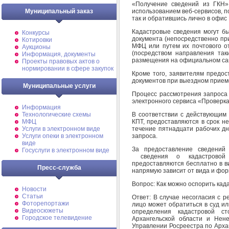
«Получение сведений из ГКН»
использованием веб-сервисов, 
Муниципальный заказ
так и обратившись лично в офис
Кадастровые сведения могут бы
Конкурсы
документа (непосредственно пр
Котировки
МФЦ или путем их почтового от
Аукционы
(посредством направления так
Информация, документы
размещения на официальном сай
Проекты правовых актов о
нормировании в сфере закупок
Кроме того, заявителям предос
документов при выездном прием
Муниципальные услуги
Процесс рассмотрения запроса
электронного сервиса «Проверка
Информация
В соответствии с действующим 
Технологические схемы
КПТ, предоставляются в срок н
МФЦ
течение пятнадцати рабочих д
Услуги в электронном виде
запроса.
Услуги опеки в электронном
виде
За предоставление сведений
Госуслуги в электронном виде
сведения о кадастровой с
предоставляются бесплатно в в
Пресс-служба
напрямую зависит от вида и фо
Вопрос: Как можно оспорить ка
Новости
Статьи
Ответ: В случае несогласия с 
Фоторепортажи
лицо может обратиться в суд и
Видеосюжеты
определения кадастровой с
Городское телевидение
Архангельской области и Нене
Управлении Росреестра по Арха