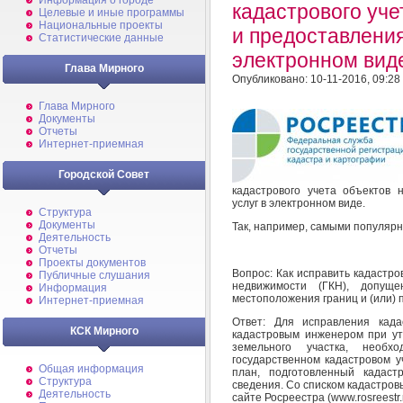
Информация о городе
кадастрового уч
Целевые и иные программы
Национальные проекты
и предоставления
Статистические данные
электронном вид
Глава Мирного
Опубликовано: 10-11-2016, 09:28
Глава Мирного
Документы
Отчеты
Интернет-приемная
Городской Совет
кадастрового учета объектов 
услуг в электронном виде.
Структура
Документы
Так, например, самыми популяр
Деятельность
Отчеты
Проекты документов
Вопрос: Как исправить кадастро
Публичные слушания
недвижимости (ГКН), допущ
Информация
местоположения границ и (или) 
Интернет-приемная
Ответ: Для исправления кад
КСК Мирного
кадастровым инженером при ут
земельного участка, необ
государственном кадастровом 
Общая информация
план, подготовленный кадас
Структура
сведения. Со списком кадастро
Деятельность
сайте Росреестра (www.rosreestr.r