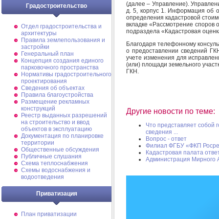
(далее – Управление). Управлени
Градостроительство
д. 5, корпус 1. Информация об
определения кадастровой стоим
вкладке «Рассмотрение споров 
Отдел градостроительства и
подраздела «Кадастровая оценк
архитектуры
Правила землепользования и
Благодаря телефонному консуль
застройки
о предоставлении сведений ГКН
Генеральный план
учете изменения для исправлен
Концепция создания единого
(или) площади земельного участк
парковочного пространства
ГКН.
Нормативы градостроительного
проектирования
Сведения об объектах
Правила благоустройства
Размещение рекламных
конструкций
Другие новости по теме:
Реестр выданных разрешений
на строительство и ввод
Что представляет собой 
объектов в эксплуатацию
сведения ...
Документация по планировке
Вопрос - ответ
территории
Филиал ФГБУ «ФКП Роср
Общественные обсуждения
Кадастровая палата отве
Публичные слушания
Администрация Мирного А
Схема теплоснабжения
Схемы водоснабжения и
водоотведения
Приватизация
План приватизации