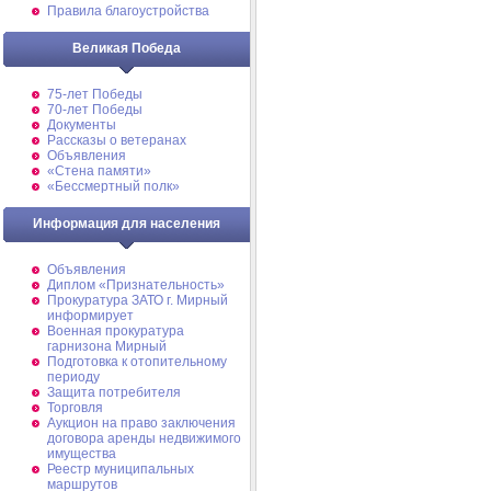
Правила благоустройства
Великая Победа
75-лет Победы
70-лет Победы
Документы
Рассказы о ветеранах
Объявления
«Стена памяти»
«Бессмертный полк»
Информация для населения
Объявления
Диплом «Признательность»
Прокуратура ЗАТО г. Мирный
информирует
Военная прокуратура
гарнизона Мирный
Подготовка к отопительному
периоду
Защита потребителя
Торговля
Аукцион на право заключения
договора аренды недвижимого
имущества
Реестр муниципальных
маршрутов