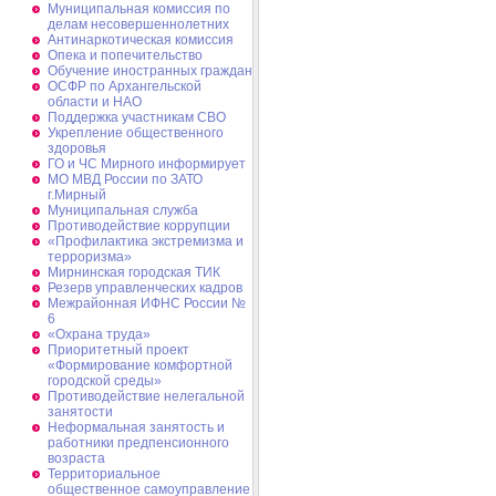
Муниципальная комиссия по
делам несовершеннолетних
Антинаркотическая комиссия
Опека и попечительство
Обучение иностранных граждан
ОСФР по Архангельской
области и НАО
Поддержка участникам СВО
Укрепление общественного
здоровья
ГО и ЧС Мирного информирует
МО МВД России по ЗАТО
г.Мирный
Муниципальная cлужба
Противодействие коррупции
«Профилактика экстремизма и
терроризма»
Мирнинская городская ТИК
Резерв управленческих кадров
Межрайонная ИФНС России №
6
«Охрана труда»
Приоритетный проект
«Формирование комфортной
городской среды»
Противодействие нелегальной
занятости
Неформальная занятость и
работники предпенсионного
возраста
Территориальное
общественное самоуправление