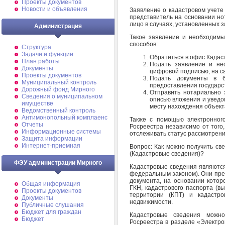
Проекты документов
Новости и объявления
Заявление о кадастровом учете 
представитель на основании но
лицо в случаях, установленных з
Администрация
Такое заявление и необходим
способов:
Структура
Задачи и функции
Обратиться в офис Кадас
План работы
Подать заявление и не
Документы
цифровой подписью, на с
Проекты документов
Подать документы в б
Муниципальный контроль
предоставления государс
Дорожный фонд Мирного
Отправить нотариально 
Cведения о муниципальном
описью вложения и уведо
имуществе
месту нахождения объект
Ведомственный контроль
Антимонопольный комплаенс
Также с помощью электронног
Отчеты
Росреестра независимо от того
Информационные системы
отслеживать статус рассмотрени
Защита информации
Интернет-приемная
Вопрос: Как можно получить св
(Кадастровые сведения)?
ФЭУ администрации Мирного
Кадастровые сведения являются
федеральным законом). Они пре
документа, на основании котор
Общая информация
ГКН, кадастрового паспорта (в
Проекты документов
территории (КПТ) и кадастро
Документы
недвижимости.
Публичные слушания
Бюджет для граждан
Кадастровые сведения можно
Бюджет
Росреестра в разделе «Электро