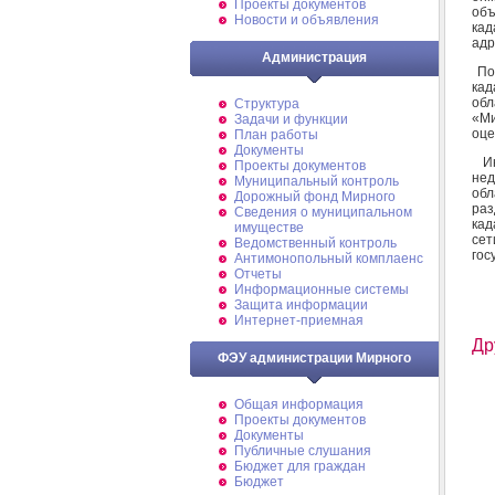
Проекты документов
об
Новости и объявления
кад
адр
Администрация
По 
кад
обл
Структура
«Ми
Задачи и функции
оце
План работы
Документы
Ин
Проекты документов
нед
Муниципальный контроль
обл
Дорожный фонд Мирного
раз
Cведения о муниципальном
кад
имуществе
сет
Ведомственный контроль
гос
Антимонопольный комплаенс
Отчеты
Информационные системы
Защита информации
Интернет-приемная
Др
ФЭУ администрации Мирного
Общая информация
Проекты документов
Документы
Публичные слушания
Бюджет для граждан
Бюджет