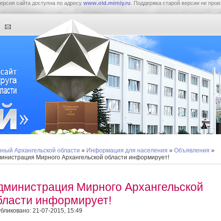
ерсия сайта доступна по адресу
www.old.mirniy.ru
. Поддержка старой версии не прои
ный Архангельской области
»
Информация для населения
»
Объявления
»
инистрация Мирного Архангельской области информирует!
дминистрация Мирного Архангельской
бласти информирует!
бликовано: 21-07-2015, 15:49