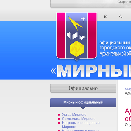
Старая в
Мир
Адм
Мирный официальный
А
Устав Мирного
о
Символика Мирного
Награды и поощрения
Опу
Мирного