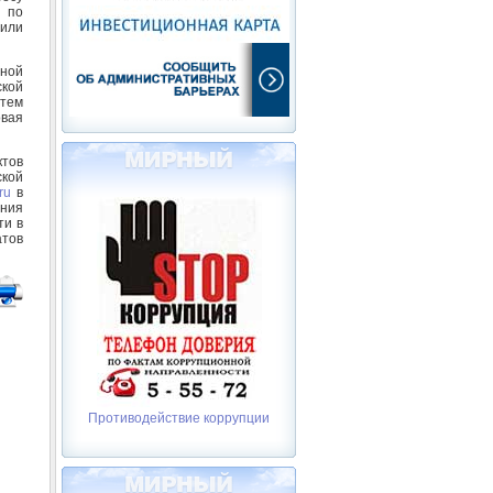
 по
 или
нной
ской
атем
овая
тов
кой
ru
в
ения
ти в
атов
Противодействие коррупции