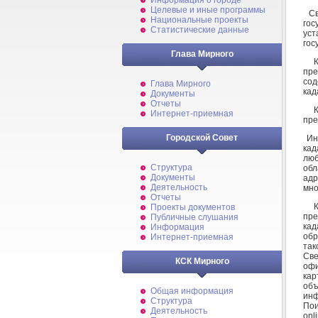
Информация о городе
Целевые и иные программы
Све
Национальные проекты
го
Статистические данные
ус
гос
Глава Мирного
Ка
пре
сод
Глава Мирного
кад
Документы
Отчеты
Ка
Интернет-приемная
пре
Городской Совет
Инф
кад
люб
Структура
обл
Документы
адр
Деятельность
мно
Отчеты
Ка
Проекты документов
пре
Публичные слушания
кад
Информация
обр
Интернет-приемная
так
Св
КСК Мирного
офи
кар
объ
Общая информация
ин
Структура
Пои
Деятельность
onl