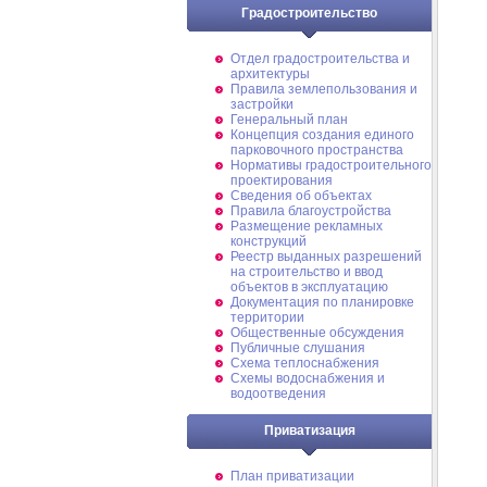
Градостроительство
Отдел градостроительства и
архитектуры
Правила землепользования и
застройки
Генеральный план
Концепция создания единого
парковочного пространства
Нормативы градостроительного
проектирования
Сведения об объектах
Правила благоустройства
Размещение рекламных
конструкций
Реестр выданных разрешений
на строительство и ввод
объектов в эксплуатацию
Документация по планировке
территории
Общественные обсуждения
Публичные слушания
Схема теплоснабжения
Схемы водоснабжения и
водоотведения
Приватизация
План приватизации