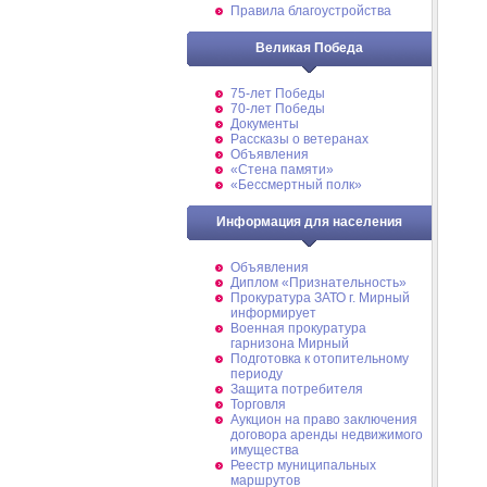
Правила благоустройства
Великая Победа
75-лет Победы
70-лет Победы
Документы
Рассказы о ветеранах
Объявления
«Стена памяти»
«Бессмертный полк»
Информация для населения
Объявления
Диплом «Признательность»
Прокуратура ЗАТО г. Мирный
информирует
Военная прокуратура
гарнизона Мирный
Подготовка к отопительному
периоду
Защита потребителя
Торговля
Аукцион на право заключения
договора аренды недвижимого
имущества
Реестр муниципальных
маршрутов