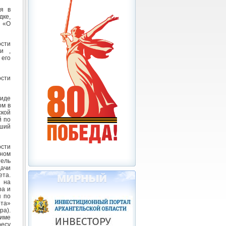
я в
ке,
 «О
сти
и ,
его
сти
виде
ом в
кой
й по
йший
сти
аном
ель
дачи
та.
 на
ра и
я по
рта»
ра).
жиме
ресу