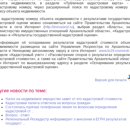
ъекта недвижимости, в разделе «Публичная кадастровая карта» -
астровому номеру, через расширенный поиск по кадастровому номеру
есу объекта недвижимости.
кадастровому номеру объекта недвижимости с результатами государстве
астровой оценки можно ознакомиться на сайте Правительства Архангель
асти в сети Интернет (
http://dvinaland.ru
), выбрав раздел «Власть», з
нистерство имущественных отношений Архангельской области», «Кадастр
нка» и «Результаты государственной кадастровой оценки».
формация об оспаривании результатов кадастровой стоимости объек
вижимости размещена на сайте Управления Росреестра по Архангельс
асти и Ненецкому автономному округу в сети Интернет:
www.to29.rosreestr.
деле «Кадастровый учет» / «Рассмотрение споров о результатах определ
астровой стоимости», а также на сайте Правительства Архангельской облас
и Интернет по вышеуказанному адресу в разделе «Оспаривание результ
ударственной кадастровой оценки».
Версия для печати
угие новости по теме:
Налог на недвижимое имущество завит от его кадастровой стоимости
Кадастровая палата ответила на вопросы граждан
Состоялась горячая телефонная линия по вопросам определения
кадастровой ст ...
Вопрос - ответ
Региональный Роскадастр информирует о внесении в ЕГРН результатов
государст ...