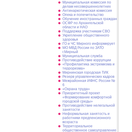
Муниципальная комиссия по
делам несовершеннолетних
Антинаркотическая комиссия
Опека и попечительство
Обучение иностранных граждан
ОСФР по Архангельской
области и НАО
Поддержка участникам СВО
Укрепление общественного
здоровья
ГО и ЧС Мирного информирует
МО МВД России по ЗАТО
г.Мирный
Муниципальная cлужба
Противодействие коррупции
«Профилактика экстремизма и
терроризма»
Мирнинская городская ТИК
Резерв управленческих кадров
Межрайонная ИФНС России №
6
«Охрана труда»
Приоритетный проект
«Формирование комфортной
городской среды»
Противодействие нелегальной
занятости
Неформальная занятость и
работники предпенсионного
возраста
Территориальное
общественное самоуправление