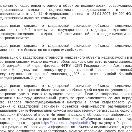
дения о кадастровой стоимости объектов недвижимости, содержащиес
сударственном кадастре недвижимости, предоставляются в поряд
тановленном статьей 14 Федерального закона от 24.04.2007 №221-ФЗ
ударственном кадастре недвижимости».
дастровая справка о кадастровой стоимости объекта недвижимо
дставляет собой выписку из государственного кадастра недвижимост
ержащую сведения о кадастровой стоимости объекта недвижимости и 
астровом номере.
дастровая справка о кадастровой стоимости объекта недвижимо
доставляется бесплатно по запросам любых лиц.
ормацию о кадастровой стоимости конкретного объекта недвижимости в 
астровой справки можно получить, обратившись с соответствующим запрос
ой межрайонный отдел филиала ФГБУ «ФКП Росреестра» по Архангельс
асти и Ненецкому автономному округу, в центральный офис, расположенны
есу: г.Архангельск, просп.Ломоносова, д.206, а также в любой ближа
гофункциональный центр.
дастровая справка о кадастровой стоимости объекта недвижимо
доставляется в срок не более чем пять рабочих дней со дня получения орг
астрового учета соответствующего запроса. Если с запросом заявит
атился в многофункциональный центр, то срок исчисляется со дня пере
ого запроса многофункциональным центром в орган кадастрового уче
едения о кадастровой стоимости объектов недвижимости размещаются
циальном сайте Федеральной службы государственной регистрации, кадаст
тографии (Росреестр) в сети Интернет в разделе «Справочная информаци
ектам недвижимости в режиме online» или «Публичная кадастровая ка
формационного ресурса
https://rosreestr.ru/wps/portal/
(Портал услуга Росреест
ск в разделе «Справочная информация по объектам недвижимости , в ре
ine» осуществляется по кадастровому номеру, условному номеру или ад