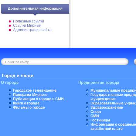
Дополнительная информация
Полезные ссылки
Ссылки Мирный
Администрация сайта
Город и люди
О городе
Предприятия города
Городское телевидение
Муниципальные предпри
Панорама Мирного
Государственные предп
Публикации о городе в СМИ
и учреждения
Книги о городе
Образовательные учреж
Фильмы о городе
Здравоохранение
Спорт
СМИ
Гостиницы
Информация о среднеме
заработной плате