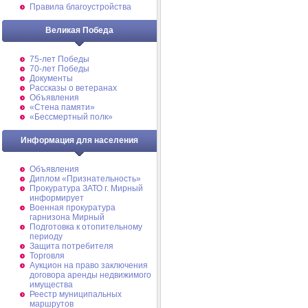
Правила благоустройства
Великая Победа
75-лет Победы
70-лет Победы
Документы
Рассказы о ветеранах
Объявления
«Стена памяти»
«Бессмертный полк»
Информация для населения
Объявления
Диплом «Признательность»
Прокуратура ЗАТО г. Мирный
информирует
Военная прокуратура
гарнизона Мирный
Подготовка к отопительному
периоду
Защита потребителя
Торговля
Аукцион на право заключения
договора аренды недвижимого
имущества
Реестр муниципальных
маршрутов