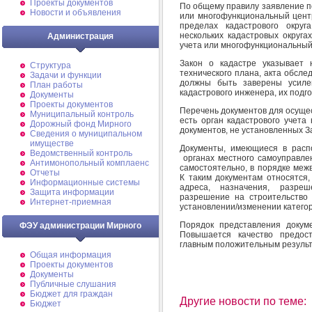
Проекты документов
По общему правилу заявление п
Новости и объявления
или многофункциональный цент
пределах кадастрового округ
нескольких кадастровых округа
Администрация
учета или многофункциональный 
Закон о кадастре указывает 
Структура
технического плана, акта обсл
Задачи и функции
должны быть заверены усиле
План работы
кадастрового инженера, их подг
Документы
Проекты документов
Перечень документов для осущес
Муниципальный контроль
есть орган кадастрового учета
Дорожный фонд Мирного
документов, не установленных З
Cведения о муниципальном
имуществе
Документы, имеющиеся в распо
Ведомственный контроль
органах местного самоуправлен
Антимонопольный комплаенс
самостоятельно, в порядке меж
Отчеты
К таким документам относятся
Информационные системы
адреса, назначения, разреш
Защита информации
разрешение на строительство
Интернет-приемная
установлении/изменении категор
Порядок представления докум
ФЭУ администрации Мирного
Повышается качество предост
главным положительным результ
Общая информация
Проекты документов
Документы
Публичные слушания
Бюджет для граждан
Другие новости по теме:
Бюджет