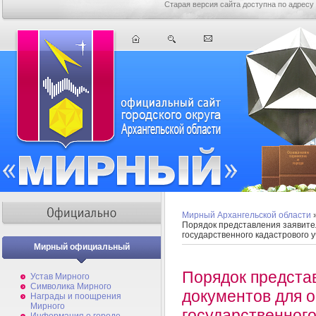
Старая версия сайта доступна по адресу
Мирный Архангельской области
Порядок представления заявите
государственного кадастрового 
Мирный официальный
Порядок предста
Устав Мирного
Символика Мирного
документов для 
Награды и поощрения
Мирного
государственного