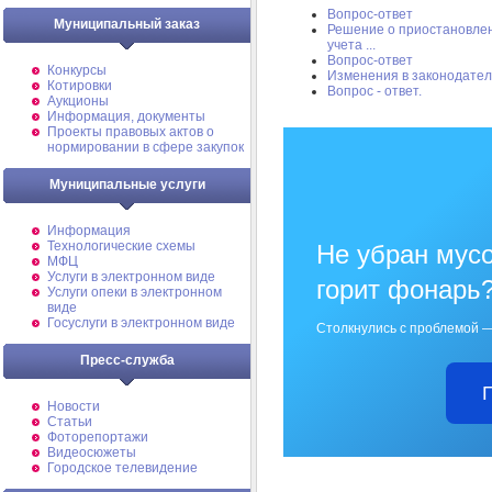
Вопрос-ответ
Муниципальный заказ
Решение о приостановлен
учета ...
Вопрос-ответ
Конкурсы
Изменения в законодател
Котировки
Вопрос - ответ.
Аукционы
Информация, документы
Проекты правовых актов о
нормировании в сфере закупок
Муниципальные услуги
Информация
Технологические схемы
Не убран мусо
МФЦ
Услуги в электронном виде
горит фонарь
Услуги опеки в электронном
виде
Госуслуги в электронном виде
Столкнулись с проблемой —
Пресс-служба
Новости
Статьи
Фоторепортажи
Видеосюжеты
Городское телевидение