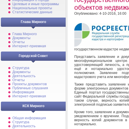
Информация о городе
Целевые и иные программы
объектов недвиж
Национальные проекты
Статистические данные
Опубликовано: 4-10-2016, 16:00
Глава Мирного
Глава Мирного
Документы
Отчеты
Интернет-приемная
государственном кадастре недвиж
Городской Совет
Представить заявление и доку
многофункциональном центре
удостоверяющий личность, а п
Структура
ещё и нотариально удостов
Документы
полномочия. Заявление под
Деятельность
кадастрового учета или многофу
Отчеты
Проекты документов
Также представить заявление 
Публичные слушания
форме электронных документов 
Информация
Единый портал государственны
Интернет-приемная
сайт Федеральной службы госуда
таком случае, верность копи
электронной подписью заявителя
КСК Мирного
Кроме того, заявление и докуме
уведомлением о вручении. Подл
Общая информация
верность копий документов в
Структура
нотариально.
Деятельность