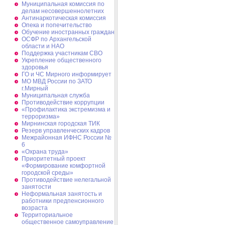
Муниципальная комиссия по
делам несовершеннолетних
Антинаркотическая комиссия
Опека и попечительство
Обучение иностранных граждан
ОСФР по Архангельской
области и НАО
Поддержка участникам СВО
Укрепление общественного
здоровья
ГО и ЧС Мирного информирует
МО МВД России по ЗАТО
г.Мирный
Муниципальная cлужба
Противодействие коррупции
«Профилактика экстремизма и
терроризма»
Мирнинская городская ТИК
Резерв управленческих кадров
Межрайонная ИФНС России №
6
«Охрана труда»
Приоритетный проект
«Формирование комфортной
городской среды»
Противодействие нелегальной
занятости
Неформальная занятость и
работники предпенсионного
возраста
Территориальное
общественное самоуправление