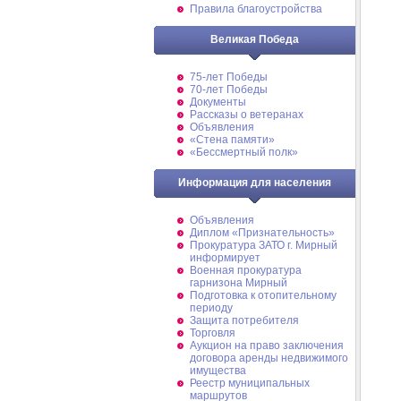
Правила благоустройства
Великая Победа
75-лет Победы
70-лет Победы
Документы
Рассказы о ветеранах
Объявления
«Стена памяти»
«Бессмертный полк»
Информация для населения
Объявления
Диплом «Признательность»
Прокуратура ЗАТО г. Мирный
информирует
Военная прокуратура
гарнизона Мирный
Подготовка к отопительному
периоду
Защита потребителя
Торговля
Аукцион на право заключения
договора аренды недвижимого
имущества
Реестр муниципальных
маршрутов