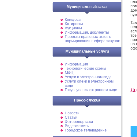
пла
пом
Муниципальный заказ
до
нум
Конкурсы
Та
Котировки
нед
Аукционы
есл
Информация, документы
тре
Проекты правовых актов о
про
нормировании в сфере закупок
на 
офо
Муниципальные услуги
Информация
Технологические схемы
МФЦ
Услуги в электронном виде
Услуги опеки в электронном
виде
Др
Госуслуги в электронном виде
Пресс-служба
Новости
Статьи
Фоторепортажи
Видеосюжеты
Городское телевидение