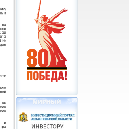
ому
ва в
я на
ного
С 30
2013
14 №
 для
екте
вого
нной
 об
вого
ного
х и
тра