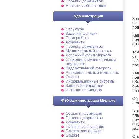
Проекты документов
Новости и объявления
Администрация
За
эле
под
Структура
Задачи и функции
Кад
План работы
нед
Документы
gos
Проекты документов
Муниципальный контроль
Так
Дорожный фонд Мирного
отп
Cведения о муниципальном
сай
имуществе
пос
Ведомственный контроль
Антимонопольный комплаенс
Кад
Отчеты
нед
Информационные системы
объ
Защита информации
об
Интернет-приемная
нап
Обр
ФЭУ администрации Мирного
нед
В н
Общая информация
пла
Проекты документов
пом
Документы
све
Публичные слушания
кад
Бюджет для граждан
Бюджет
С м