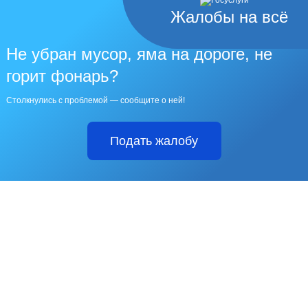
Жалобы на всё
Не убран мусор, яма на дороге, не
горит фонарь?
Столкнулись с проблемой — сообщите о ней!
Подать жалобу