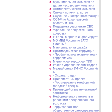
Муниципальная комиссия по
делам несовершеннолетних
Антинаркотическая комиссия
Опека и попечительство
Обучение иностранных граждан
ОСФР по Архангельской
области и НАО
Поддержка участникам СВО
Укрепление общественного
здоровья
ГО и ЧС Мирного информирует
МО МВД России по ЗАТО
г.Мирный
Муниципальная cлужба
Противодействие коррупции
«Профилактика экстремизма и
терроризма»
Мирнинская городская ТИК
Резерв управленческих кадров
Межрайонная ИФНС России №
6
«Охрана труда»
Приоритетный проект
«Формирование комфортной
городской среды»
Противодействие нелегальной
занятости
Неформальная занятость и
работники предпенсионного
возраста
Территориальное
общественное самоуправление