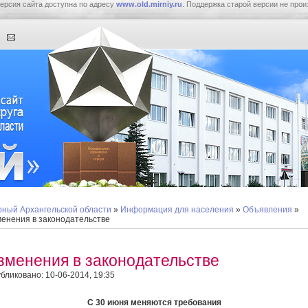
ерсия сайта доступна по адресу
www.old.mirniy.ru
. Поддержка старой версии не прои
ный Архангельской области
»
Информация для населения
»
Объявления
»
енения в законодательстве
зменения в законодательстве
бликовано: 10-06-2014, 19:35
С 30 июня меняются требования