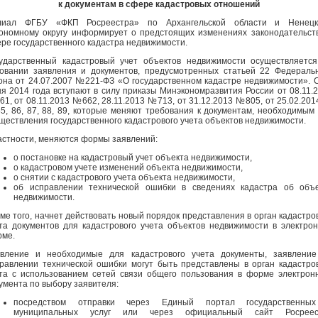
к документам в сфере кадастровых отношений
лиал ФГБУ «ФКП Росреестра» по Архангельской области и Ненецк
ономному округу информирует о предстоящих изменениях законодательст
ре государственного кадастра недвижимости.
ударственный кадастровый учет объектов недвижимости осуществляетс
овании заявления и документов, предусмотренных статьей 22 Федераль
она от 24.07.2007 №221-ФЗ «О государственном кадастре недвижимости». 
я 2014 года вступают в силу приказы Минэкономразвития России от 08.11.
1, от 08.11.2013 №662, 28.11.2013 №713, от 31.12.2013 №805, от 25.02.20
, 86, 87, 88, 89, которые меняют требования к документам, необходимым
ществления государственного кадастрового учета объектов недвижимости.
астности, меняются формы заявлений:
о постановке на кадастровый учет объекта недвижимости,
о кадастровом учете изменений объекта недвижимости,
о снятии с кадастрового учета объекта недвижимости,
об исправлении технической ошибки в сведениях кадастра об объ
недвижимости.
ме того, начнет действовать новый порядок представления в орган кадастро
та документов для кадастрового учета объектов недвижимости в электро
ме.
вление и необходимые для кадастрового учета документы, заявление
равлении технической ошибки могут быть представлены в орган кадастро
та с использованием сетей связи общего пользования в форме электрон
умента по выбору заявителя:
посредством отправки через Единый портал государственны
муниципальных услуг или через официальный сайт Росреес