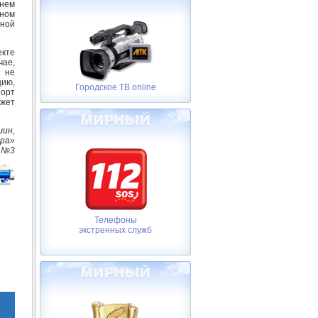
 нем
рном
ной
кте
чае,
и не
цию,
Городское ТВ online
порт
ожет
шин,
тра»
О №3
Телефоны
экстренных служб