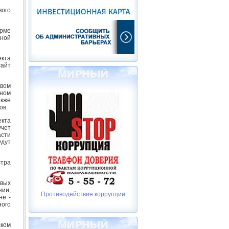
вого
рме
нной
екта
сайт
твом
ном
акже
ов.
екта
учет
асти
дут
стра
евых
ии,
Противодействие коррупции
не -
ного
ском