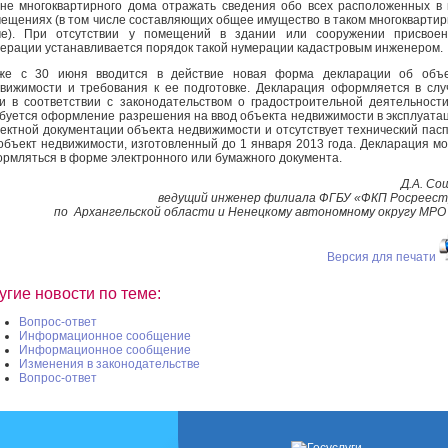
не многоквартирного дома отражать сведения обо всех расположенных в
ещениях (в том числе составляющих общее имущество в таком многокварти
ме). При отсутствии у помещений в здании или сооружении присвоен
ерации устанавливается порядок такой нумерации кадастровым инженером.
кже с 30 июня вводится в действие новая форма декларации об объе
вижимости и требования к ее подготовке. Декларация оформляется в слу
и в соответствии с законодательством о градостроительной деятельност
буется оформление разрешения на ввод объекта недвижимости в эксплуата
ектной документации объекта недвижимости и отсутствует технический пас
объект недвижимости, изготовленный до 1 января 2013 года. Декларация м
рмляться в форме электронного или бумажного документа.
Д.А. Со
ведущий инженер филиала ФГБУ «ФКП Росреес
по Архангельской области и Ненецкому автономному округу МР
Версия для печати
угие новости по теме:
Вопрос-ответ
Информационное сообщение
Информационное сообщение
Изменения в законодательстве
Вопрос-ответ