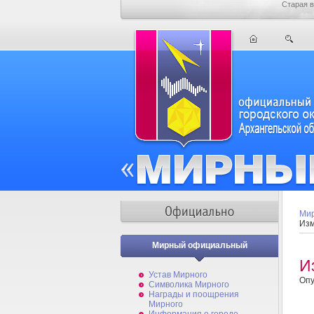
Старая в
Мир
Изм
Мирный официальный
И
Устав Мирного
Опу
Символика Мирного
Награды и поощрения
Мирного