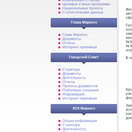
Информация о городе
Целевые и иные программы
Национальные проекты
Фи
Статистические данные
авт
сфе
Глава Мирного
Гос
осн
зак
Глава Мирного
июн
Документы
№66
Отчеты
№85
Интернет-приемная
осу
Городской Совет
В ч
Структура
Документы
Деятельность
Отчеты
Проекты документов
Кро
Публичные слушания
уче
Информация
фор
Интернет-приемная
Зая
КСК Мирного
исп
уче
док
Общая информация
Структура
Деятельность