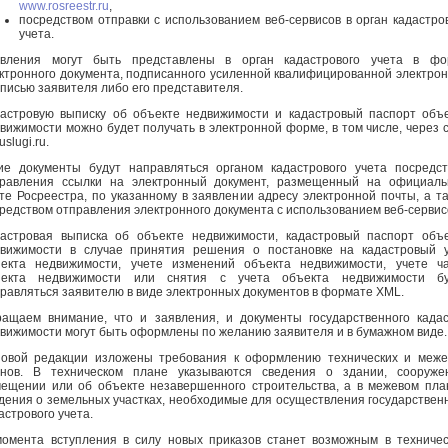
www.rosreestr.ru
,
посредством отправки с использованием веб-сервисов в орган кадастро
учета.
явления могут быть представлены в орган кадастрового учета в фо
ктронного документа, подписанного усиленной квалифицированной электро
писью заявителя либо его представителя.
астровую выписку об объекте недвижимости и кадастровый паспорт объ
вижимости можно будет получать в электронной форме, в том числе, через 
uslugi.ru.
ие документы будут направляться органом кадастрового учета посредс
равления ссылки на электронный документ, размещенный на официаль
те Росреестра, по указанному в заявлении адресу электронной почты, а т
редством отправления электронного документа с использованием веб-сервис
астровая выписка об объекте недвижимости, кадастровый паспорт объ
вижимости в случае принятия решения о постановке на кадастровый 
екта недвижимости, учете изменений объекта недвижимости, учете ч
ъекта недвижимости или снятия с учета объекта недвижимости бу
равляться заявителю в виде электронных документов в формате XML.
ащаем внимание, что и заявления, и документы государственного када
вижимости могут быть оформлены по желанию заявителя и в бумажном виде.
овой редакции изложены требования к оформлению технических и меж
нов. В техническом плане указываются сведения о здании, сооружен
ещении или об объекте незавершенного строительства, а в межевом пла
дения о земельных участках, необходимые для осуществления государствен
астрового учета.
омента вступления в силу новых приказов станет возможным в техниче