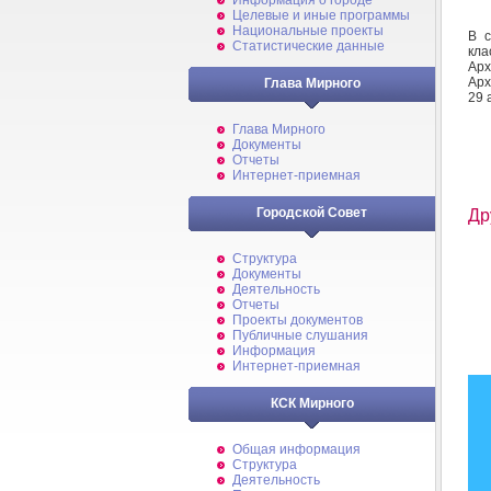
Информация о городе
Целевые и иные программы
Национальные проекты
В с
Статистические данные
кла
Арх
Арх
Глава Мирного
29 
Глава Мирного
Документы
Отчеты
Интернет-приемная
Городской Совет
Др
Структура
Документы
Деятельность
Отчеты
Проекты документов
Публичные слушания
Информация
Интернет-приемная
КСК Мирного
Общая информация
Структура
Деятельность