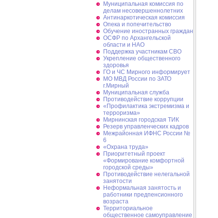
Муниципальная комиссия по
делам несовершеннолетних
Антинаркотическая комиссия
Опека и попечительство
Обучение иностранных граждан
ОСФР по Архангельской
области и НАО
Поддержка участникам СВО
Укрепление общественного
здоровья
ГО и ЧС Мирного информирует
МО МВД России по ЗАТО
г.Мирный
Муниципальная cлужба
Противодействие коррупции
«Профилактика экстремизма и
терроризма»
Мирнинская городская ТИК
Резерв управленческих кадров
Межрайонная ИФНС России №
6
«Охрана труда»
Приоритетный проект
«Формирование комфортной
городской среды»
Противодействие нелегальной
занятости
Неформальная занятость и
работники предпенсионного
возраста
Территориальное
общественное самоуправление