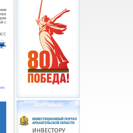
зким
тора
ории
ый с
АСС
жим