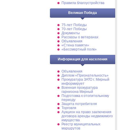
Правила благоустройства
Великая Победа
75-лет Победы
70-лет Победы
Документы
Рассказы о ветеранах
Объявления
«Стена памяти»
«Бессмертный полк»
Информация для населения
Объявления
Диплом «Признательность»
Прокуратура ЗАТО г. Мирный
информирует
Военная прокуратура
гарнизона Мирный
Подготовка к отопительному
периоду
Защита потребителя
Торговля
Аукцион на право заключения
договора аренды недвижимого
имущества
Реестр муниципальных
маршрутов