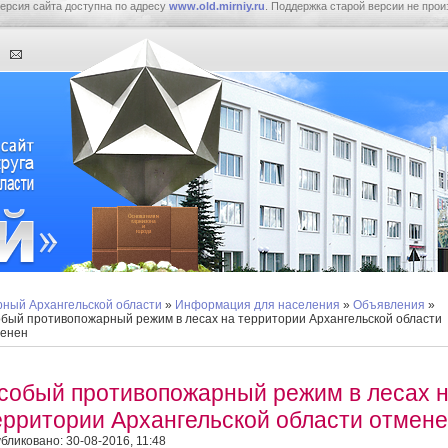
ерсия сайта доступна по адресу
www.old.mirniy.ru
. Поддержка старой версии не прои
ный Архангельской области
»
Информация для населения
»
Объявления
»
бый противопожарный режим в лесах на территории Архангельской области
енен
собый противопожарный режим в лесах 
ерритории Архангельской области отмен
бликовано: 30-08-2016, 11:48