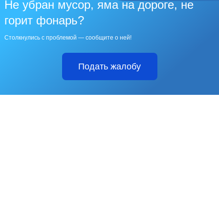
Не убран мусор, яма на дороге, не
горит фонарь?
Столкнулись с проблемой — сообщите о ней!
Подать жалобу