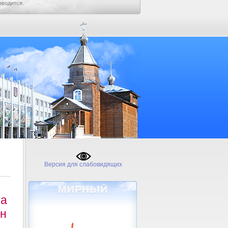
зводится.
Версия для слабовидящих
на
ен