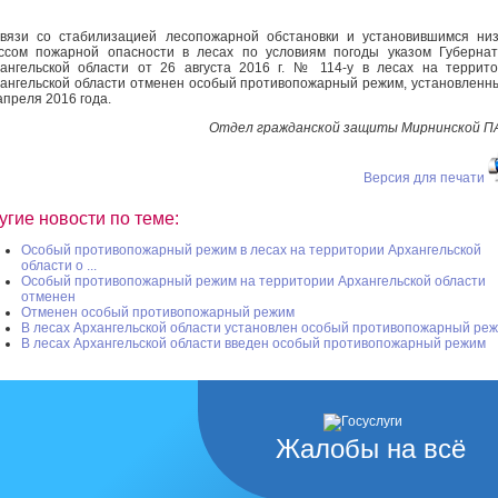
вязи со стабилизацией лесопожарной обстановки и установившимся ни
ссом пожарной опасности в лесах по условиям погоды указом Губерна
ангельской области от 26 августа 2016 г. № 114-у в лесах на террит
ангельской области отменен особый противопожарный режим, установленн
апреля 2016 года.
Отдел гражданской защиты Мирнинской П
Версия для печати
угие новости по теме:
Особый противопожарный режим в лесах на территории Архангельской
области о ...
Особый противопожарный режим на территории Архангельской области
отменен
Отменен особый противопожарный режим
В лесах Архангельской области установлен особый противопожарный ре
В лесах Архангельской области введен особый противопожарный режим
Жалобы на всё