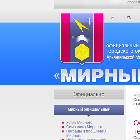
Старая в
Мир
Осо
отм
Мирный официальный
О
Устав Мирного
Символика Мирного
т
Награды и поощрения
Мирного
Опу