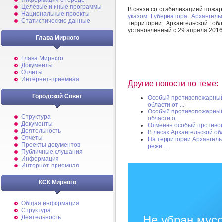
Информация о городе
Целевые и иные программы
В связи со стабилизацией пожа
Национальные проекты
указом Губернатора Архангель
Статистические данные
территории Архангельской об
установленный с 29 апреля 2016
Глава Мирного
Глава Мирного
Документы
Отчеты
Интернет-приемная
Другие новости по теме:
Городской Совет
Особый противопожарный 
области от ...
Особый противопожарный 
Структура
области о ...
Документы
Отменен особый против
Деятельность
В лесах Архангельской о
Отчеты
На территории Архангель
Проекты документов
режи ...
Публичные слушания
Информация
Интернет-приемная
КСК Мирного
Общая информация
Структура
Не убран мусо
Деятельность