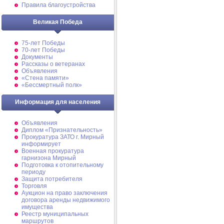
Правила благоустройства
Великая Победа
75-лет Победы
70-лет Победы
Документы
Рассказы о ветеранах
Объявления
«Стена памяти»
«Бессмертный полк»
Информация для населения
Объявления
Диплом «Признательность»
Прокуратура ЗАТО г. Мирный
информирует
Военная прокуратура
гарнизона Мирный
Подготовка к отопительному
периоду
Защита потребителя
Торговля
Аукцион на право заключения
договора аренды недвижимого
имущества
Реестр муниципальных
маршрутов