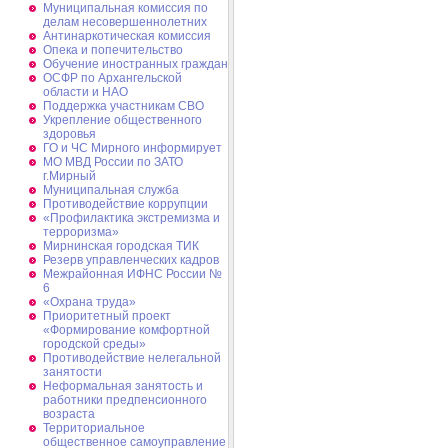
Муниципальная комиссия по
делам несовершеннолетних
Антинаркотическая комиссия
Опека и попечительство
Обучение иностранных граждан
ОСФР по Архангельской
области и НАО
Поддержка участникам СВО
Укрепление общественного
здоровья
ГО и ЧС Мирного информирует
МО МВД России по ЗАТО
г.Мирный
Муниципальная cлужба
Противодействие коррупции
«Профилактика экстремизма и
терроризма»
Мирнинская городская ТИК
Резерв управленческих кадров
Межрайонная ИФНС России №
6
«Охрана труда»
Приоритетный проект
«Формирование комфортной
городской среды»
Противодействие нелегальной
занятости
Неформальная занятость и
работники предпенсионного
возраста
Территориальное
общественное самоуправление