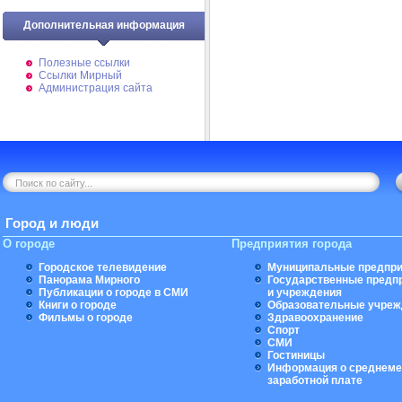
Дополнительная информация
Полезные ссылки
Ссылки Мирный
Администрация сайта
Город и люди
О городе
Предприятия города
Городское телевидение
Муниципальные предпри
Панорама Мирного
Государственные предп
Публикации о городе в СМИ
и учреждения
Книги о городе
Образовательные учреж
Фильмы о городе
Здравоохранение
Спорт
СМИ
Гостиницы
Информация о среднеме
заработной плате