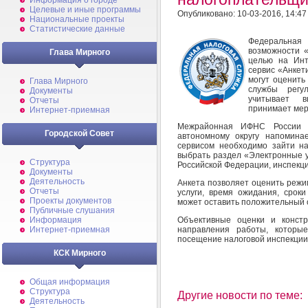
Информация о городе
Целевые и иные программы
Опубликовано: 10-03-2016, 14:47
Национальные проекты
Статистические данные
Федеральная
возможности «
Глава Мирного
целью на Инт
сервис «Анкет
могут оценить
Глава Мирного
службы регул
Документы
учитывает в
Отчеты
принимает мер
Интернет-приемная
Межрайонная ИФНС России 
Городской Совет
автономному округу напоминае
сервисом необходимо зайти н
выбрать раздел «Электронные у
Структура
Российской Федерации, инспекци
Документы
Деятельность
Анкета позволяет оценить режи
Отчеты
услуги, время ожидания, сроки
Проекты документов
может оставить положительный 
Публичные слушания
Объективные оценки и констр
Информация
направления работы, которые
Интернет-приемная
посещение налоговой инспекци
КСК Мирного
Общая информация
Структура
Другие новости по теме:
Деятельность