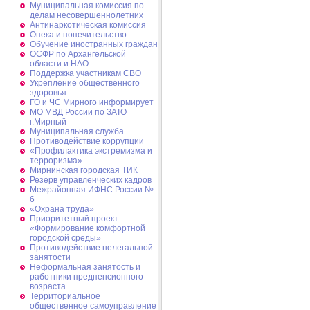
Муниципальная комиссия по
делам несовершеннолетних
Антинаркотическая комиссия
Опека и попечительство
Обучение иностранных граждан
ОСФР по Архангельской
области и НАО
Поддержка участникам СВО
Укрепление общественного
здоровья
ГО и ЧС Мирного информирует
МО МВД России по ЗАТО
г.Мирный
Муниципальная cлужба
Противодействие коррупции
«Профилактика экстремизма и
терроризма»
Мирнинская городская ТИК
Резерв управленческих кадров
Межрайонная ИФНС России №
6
«Охрана труда»
Приоритетный проект
«Формирование комфортной
городской среды»
Противодействие нелегальной
занятости
Неформальная занятость и
работники предпенсионного
возраста
Территориальное
общественное самоуправление