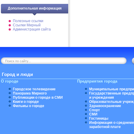
Дополнительная информация
Полезные ссылки
Ссылки Мирный
Администрация сайта
Город и люди
О городе
Предприятия города
Городское телевидение
Муниципальные предпри
Панорама Мирного
Государственные предп
Публикации о городе в СМИ
и учреждения
Книги о городе
Образовательные учреж
Фильмы о городе
Здравоохранение
Спорт
СМИ
Гостиницы
Информация о среднеме
заработной плате