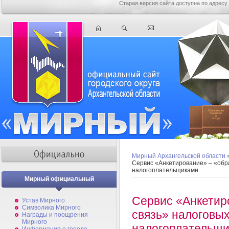
Старая версия сайта доступна по адресу
Мирный Архангельской области
Сервис «Анкетирование» – «обра
налогоплательщиками
Мирный официальный
Сервис «Анкетир
Устав Мирного
Символика Мирного
связь» налоговых
Награды и поощрения
Мирного
налогоплательщ