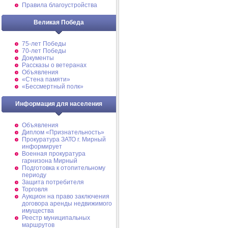
Правила благоустройства
Великая Победа
75-лет Победы
70-лет Победы
Документы
Рассказы о ветеранах
Объявления
«Стена памяти»
«Бессмертный полк»
Информация для населения
Объявления
Диплом «Признательность»
Прокуратура ЗАТО г. Мирный
информирует
Военная прокуратура
гарнизона Мирный
Подготовка к отопительному
периоду
Защита потребителя
Торговля
Аукцион на право заключения
договора аренды недвижимого
имущества
Реестр муниципальных
маршрутов