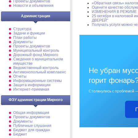
Проекты документов
«Обратная связь» налого
Новости и объявления
Оцените качество обслу
ИЗМЕНЕНИЯ В РЕЖИМЕ
Администрация
25 октября в налоговой 
ДВЕРЕЙ"
Получать услуги можно ч
Структура
Задачи и функции
План работы
Документы
Проекты документов
Муниципальный контроль
Дорожный фонд Мирного
Cведения о муниципальном
имуществе
Ведомственный контроль
Не убран мусо
Антимонопольный комплаенс
Отчеты
горит фонарь
Информационные системы
Защита информации
Интернет-приемная
Столкнулись с проблемой —
ФЭУ администрации Мирного
Общая информация
Проекты документов
Документы
Публичные слушания
Бюджет для граждан
Бюджет