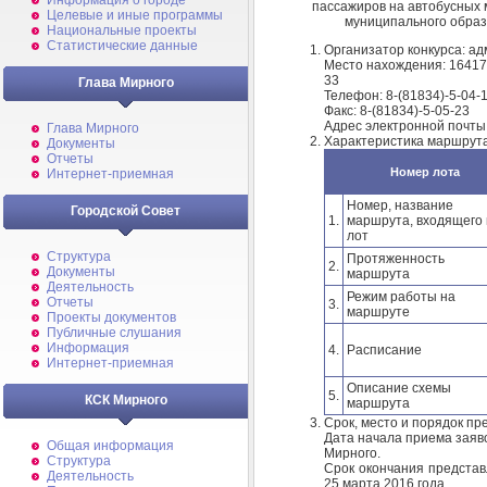
Информация о городе
пассажиров на автобусных
Целевые и иные программы
муниципального образ
Национальные проекты
Статистические данные
Организатор конкурса: а
Место нахождения: 164170
33
Глава Мирного
Телефон: 8-(81834)-5-04-
Факс: 8-(81834)-5-05-23
Адрес электронной почты
Глава Мирного
Характеристика маршрута
Документы
Отчеты
Номер лота
Интернет-приемная
Номер, название
Городской Совет
1.
маршрута, входящего 
лот
Структура
Протяженность
2.
Документы
маршрута
Деятельность
Режим работы на
Отчеты
3.
маршруте
Проекты документов
Публичные слушания
Информация
4.
Расписание
Интернет-приемная
Описание схемы
5.
КСК Мирного
маршрута
Срок, место и порядок пр
Дата начала приема заяв
Общая информация
Мирного.
Структура
Срок окончания представл
Деятельность
25 марта 2016 года.