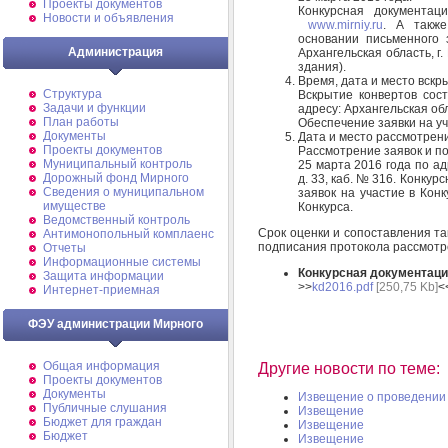
Проекты документов
Конкурсная документа
Новости и объявления
www.mirniy.ru
. А также
основании письменного 
Администрация
Архангельская область, г.
здания).
Время, дата и место вскры
Структура
Вскрытие конвертов сост
Задачи и функции
адресу: Архангельская обла
План работы
Обеспечение заявки на уч
Документы
Дата и место рассмотрени
Проекты документов
Рассмотрение заявок и по
Муниципальный контроль
25 марта 2016 года по адр
Дорожный фонд Мирного
д. 33, каб. № 316. Конку
Cведения о муниципальном
заявок на участие в Кон
имуществе
Конкурса.
Ведомственный контроль
Срок оценки и сопоставления та
Антимонопольный комплаенс
подписания протокола рассмотр
Отчеты
Информационные системы
Конкурсная документац
Защита информации
>>
kd2016.pdf
[250,75 Kb]
<
Интернет-приемная
ФЭУ администрации Мирного
Общая информация
Другие новости по теме:
Проекты документов
Документы
Извещение о проведении 
Публичные слушания
Извещение
Бюджет для граждан
Извещение
Бюджет
Извещение