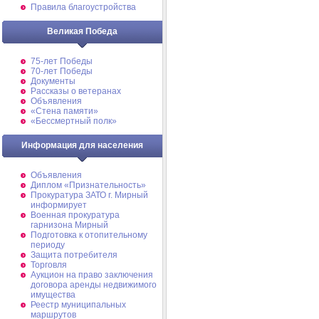
Правила благоустройства
Великая Победа
75-лет Победы
70-лет Победы
Документы
Рассказы о ветеранах
Объявления
«Стена памяти»
«Бессмертный полк»
Информация для населения
Объявления
Диплом «Признательность»
Прокуратура ЗАТО г. Мирный
информирует
Военная прокуратура
гарнизона Мирный
Подготовка к отопительному
периоду
Защита потребителя
Торговля
Аукцион на право заключения
договора аренды недвижимого
имущества
Реестр муниципальных
маршрутов