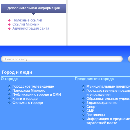
Дополнительная информация
Полезные ссылки
Ссылки Мирный
Администрация сайта
Город и люди
О городе
Предприятия города
Городское телевидение
Муниципальные предпри
Панорама Мирного
Государственные предп
Публикации о городе в СМИ
и учреждения
Книги о городе
Образовательные учреж
Фильмы о городе
Здравоохранение
Спорт
СМИ
Гостиницы
Информация о среднеме
заработной плате