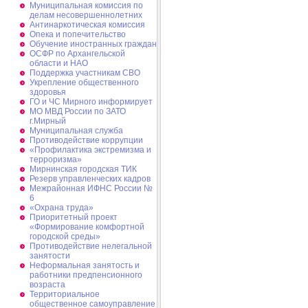
Муниципальная комиссия по
делам несовершеннолетних
Антинаркотическая комиссия
Опека и попечительство
Обучение иностранных граждан
ОСФР по Архангельской
области и НАО
Поддержка участникам СВО
Укрепление общественного
здоровья
ГО и ЧС Мирного информирует
МО МВД России по ЗАТО
г.Мирный
Муниципальная cлужба
Противодействие коррупции
«Профилактика экстремизма и
терроризма»
Мирнинская городская ТИК
Резерв управленческих кадров
Межрайонная ИФНС России №
6
«Охрана труда»
Приоритетный проект
«Формирование комфортной
городской среды»
Противодействие нелегальной
занятости
Неформальная занятость и
работники предпенсионного
возраста
Территориальное
общественное самоуправление