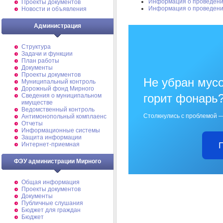
Информация о проведени
Проекты документов
Информация о проведени
Новости и объявления
Администрация
Структура
Задачи и функции
План работы
Документы
Проекты документов
Не убран мусо
Муниципальный контроль
Дорожный фонд Мирного
горит фонарь
Cведения о муниципальном
имуществе
Ведомственный контроль
Столкнулись с проблемой —
Антимонопольный комплаенс
Отчеты
Информационные системы
Защита информации
Интернет-приемная
ФЭУ администрации Мирного
Общая информация
Проекты документов
Документы
Публичные слушания
Бюджет для граждан
Бюджет