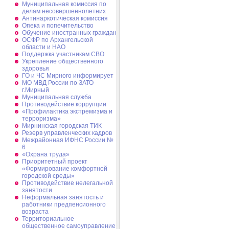
Муниципальная комиссия по
делам несовершеннолетних
Антинаркотическая комиссия
Опека и попечительство
Обучение иностранных граждан
ОСФР по Архангельской
области и НАО
Поддержка участникам СВО
Укрепление общественного
здоровья
ГО и ЧС Мирного информирует
МО МВД России по ЗАТО
г.Мирный
Муниципальная cлужба
Противодействие коррупции
«Профилактика экстремизма и
терроризма»
Мирнинская городская ТИК
Резерв управленческих кадров
Межрайонная ИФНС России №
6
«Охрана труда»
Приоритетный проект
«Формирование комфортной
городской среды»
Противодействие нелегальной
занятости
Неформальная занятость и
работники предпенсионного
возраста
Территориальное
общественное самоуправление