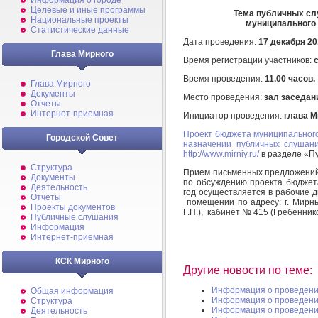
Информация о городе
Целевые и иные программы
Тема публичных сл
Национальные проекты
муниципального 
Статистические данные
Дата проведения:
17 декабря 20
Глава Мирного
Время регистрации участников:
с
Время проведения:
11.00 часов.
Глава Мирного
Документы
Место проведения:
зал заседан
Отчеты
Интернет-приемная
Инициатор проведения:
глава М
Проект бюджета муниципальног
Городской Совет
назначении публичных слушан
http://www.mirniy.ru/
в разделе «П
Структура
Прием письменных предложений
Документы
по обсуждению проекта бюджет
Деятельность
год осуществляется в рабочие дн
Отчеты
помещении по адресу: г. Мирны
Проекты документов
Г.Н.), кабинет № 415 (Гребенник
Публичные слушания
Информация
Интернет-приемная
КСК Мирного
Другие новости по теме:
Информация о проведени
Общая информация
Информация о проведени
Структура
Информация о проведени
Деятельность