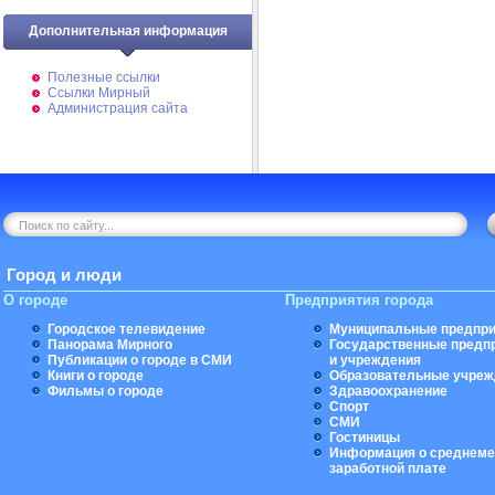
Дополнительная информация
Полезные ссылки
Ссылки Мирный
Администрация сайта
Город и люди
О городе
Предприятия города
Городское телевидение
Муниципальные предпри
Панорама Мирного
Государственные предп
Публикации о городе в СМИ
и учреждения
Книги о городе
Образовательные учреж
Фильмы о городе
Здравоохранение
Спорт
СМИ
Гостиницы
Информация о среднеме
заработной плате