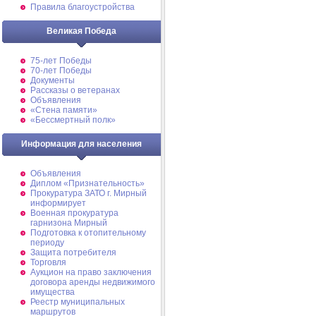
Правила благоустройства
Великая Победа
75-лет Победы
70-лет Победы
Документы
Рассказы о ветеранах
Объявления
«Стена памяти»
«Бессмертный полк»
Информация для населения
Объявления
Диплом «Признательность»
Прокуратура ЗАТО г. Мирный
информирует
Военная прокуратура
гарнизона Мирный
Подготовка к отопительному
периоду
Защита потребителя
Торговля
Аукцион на право заключения
договора аренды недвижимого
имущества
Реестр муниципальных
маршрутов