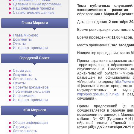
Информация о городе
Целевые и иные программы
Тема публичных слушаний:
Национальные проекты
экономического развития з
Статистические данные
образования г. Мирный Арханге
Дата проведения:
2 сентября 20
Глава Мирного
Время регистрации участников:
с
Глава Мирного
Время проведения:
11.00 часов.
Документы
Отчеты
Место проведения:
зал заседан
Интернет-приемная
Инициатор проведения:
глава М
Городской Совет
Проект стратегии социально-эк
территориального образования
опубликован в Бюллетене но
Структура
Архангельской области «Мирн
Документы
размещен на официальном са
Деятельность
«Мирный» по адресу
http://www.m
Отчеты
«Целевые и иные программы» 
Проекты документов
государственных и муни
Публичные слушания
http://pos.gosuslugi.ru/lkp/
в разд
Информация
слушания».
Интернет-приемная
Прием предложений (с при
КСК Мирного
осуществляется в рабочие дни 
помещении по адресу: г. Мирный,
кабинет № 421 (Гусакова Н.И.
Общая информация
обратной связи «Единый по
Структура
(функций)»
до 2 сентября
2025 
Деятельность