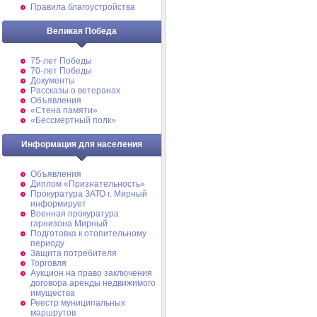
Правила благоустройства
Великая Победа
75-лет Победы
70-лет Победы
Документы
Рассказы о ветеранах
Объявления
«Стена памяти»
«Бессмертный полк»
Информация для населения
Объявления
Диплом «Признательность»
Прокуратура ЗАТО г. Мирный
информирует
Военная прокуратура
гарнизона Мирный
Подготовка к отопительному
периоду
Защита потребителя
Торговля
Аукцион на право заключения
договора аренды недвижимого
имущества
Реестр муниципальных
маршрутов