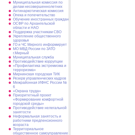
Муниципальная комиссия по
делам несовершеннолетних
Антинаркотическая комиссия
Опека и попечительство
Обучение иностранных граждан
ОСФР по Архангельской
области и НАО
Поддержка участникам СВО
Укрепление общественного
здоровья
ГО и ЧС Мирного информирует
МО МВД России по ЗАТО
г.Мирный
Муниципальная cлужба
Противодействие коррупции
«Профилактика экстремизма и
терроризма»
Мирнинская городская ТИК
Резерв управленческих кадров
Межрайонная ИФНС России №
6
«Охрана труда»
Приоритетный проект
«Формирование комфортной
городской среды»
Противодействие нелегальной
занятости
Неформальная занятость и
работники предпенсионного
возраста
Территориальное
общественное самоуправление