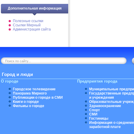
Дополнительная информация
Полезные ссылки
Ссылки Мирный
Администрация сайта
Город и люди
О городе
Предприятия города
Городское телевидение
Муниципальные предпри
Панорама Мирного
Государственные предп
Публикации о городе в СМИ
и учреждения
Книги о городе
Образовательные учреж
Фильмы о городе
Здравоохранение
Спорт
СМИ
Гостиницы
Информация о среднеме
заработной плате